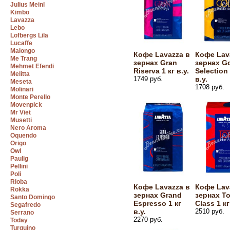
Julius Meinl
Kimbo
Lavazza
Lebo
Lofbergs Lila
Lucaffe
Malongo
Кофе Lavazza в
Кофе Lav
Me Trang
зернах Gran
зернах G
Mehmet Efendi
Riserva 1 кг в.у.
Selection 
Melitta
1749 руб.
в.у.
Meseta
1708 руб.
Molinari
Monte Perello
Movenpick
Mr Viet
Musetti
Nero Aroma
Oquendo
Origo
Owl
Paulig
Pellini
Poli
Rioba
Кофе Lavazza в
Кофе Lav
Rokka
зернах Grand
зернах T
Santo Domingo
Espresso 1 кг
Class 1 кг
Segafredo
в.у.
2510 руб.
Serrano
2270 руб.
Today
Turquino