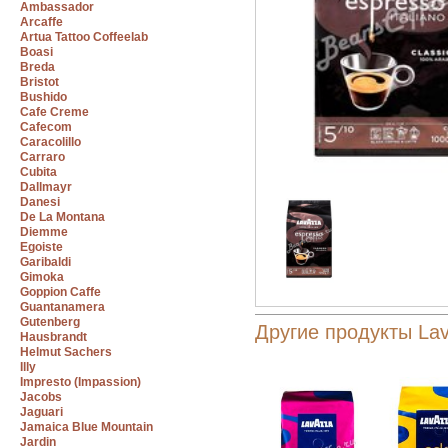
Ambassador
Arcaffe
Artua Tattoo Coffeelab
Boasi
Breda
Bristot
Bushido
Cafe Creme
Cafecom
Caracolillo
Carraro
Cubita
Dallmayr
Danesi
De La Montana
Diemme
Egoiste
Garibaldi
Gimoka
Goppion Caffe
Guantanamera
Gutenberg
Другие продукты La
Hausbrandt
Helmut Sachers
Illy
Impresto (Impassion)
Jacobs
Jaguari
Jamaica Blue Mountain
Jardin