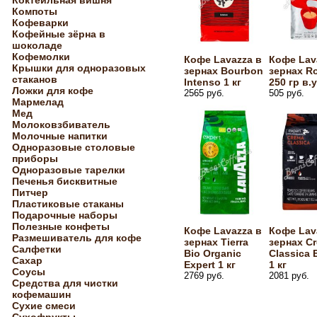
Коктейльная вишня
Компоты
Кофеварки
Кофейные зёрна в
шоколаде
Кофемолки
Кофе Lavazza в
Кофе Lav
Крышки для одноразовых
зернах Bourbon
зернах R
стаканов
Intenso 1 кг
250 гр в.у
Ложки для кофе
2565 руб.
505 руб.
Мармелад
Мед
Молоковзбиватель
Молочные напитки
Одноразовые столовые
приборы
Одноразовые тарелки
Печенья бисквитные
Питчер
Пластиковые стаканы
Подарочные наборы
Полезные конфеты
Кофе Lavazza в
Кофе Lav
Размешиватель для кофе
зернах Tierra
зернах C
Салфетки
Bio Organic
Classica 
Сахар
Expert 1 кг
1 кг
Соусы
2769 руб.
2081 руб.
Средства для чистки
кофемашин
Сухие смеси