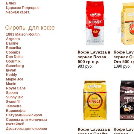
Блюз
Царское Подворье
Черная карта
Сиропы для кофе
1883 Maison Routin
Argento
Barline
Botanika
Кофе Lavazza в
Кофе Lav
Coombs
зернах Rossa
зернах Qu
Don Dolce
Gourmix
500 гр в.у.
Oro 500 гр
Gutenberg
983 руб.
1090 руб.
Ijevan
Keddy
Maple Joe
Monin
Royal Cane
Spoom
Sunny Bio
Sweetfill
Teisseire
Баринофф
Натуральный сироп
Сиропы для молочных
коктейлей
Дозаторы для сиропов
Кофе Lavazza в
Кофе Lav