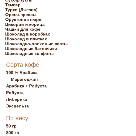
Сухофрукты
Темпер
Турки (Джезва)
Френч-прессы
Фруктовое пюре
Цикорий и корица
Чашки для кофе
Шоколад в коробках
Шоколад в плитках
Шоколадно-ореховые пасты
Шоколадные батончики
Шоколадные конфеты
Сорта кофе
100 % Арабика
Марагоджип
Арабика + Робуста
Робуста
Либерика
Эксцельза
По весу
50 гр
800 гр