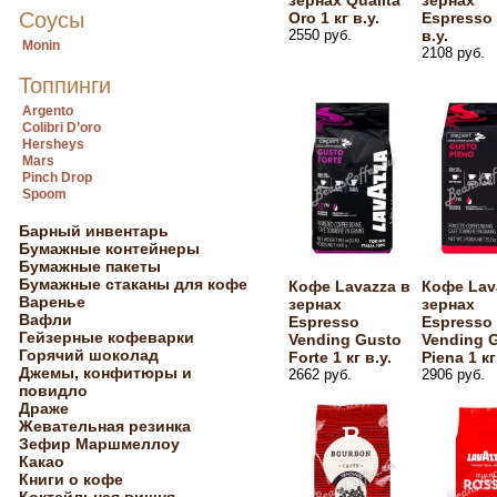
зернах Qualita
зернах
Соусы
Oro 1 кг в.у.
Espresso 
2550 руб.
в.у.
Monin
2108 руб.
Топпинги
Argento
Colibri D’oro
Hersheys
Mars
Pinch Drop
Spoom
Барный инвентарь
Бумажные контейнеры
Бумажные пакеты
Бумажные стаканы для кофе
Кофе Lavazza в
Кофе Lav
Варенье
зернах
зернах
Вафли
Espresso
Espresso
Гейзерные кофеварки
Vending Gusto
Vending 
Горячий шоколад
Forte 1 кг в.у.
Piena 1 кг
Джемы, конфитюры и
2662 руб.
2906 руб.
повидло
Драже
Жевательная резинка
Зефир Маршмеллоу
Какао
Книги о кофе