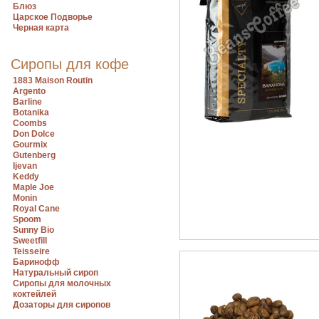
Блюз
Царское Подворье
Черная карта
Сиропы для кофе
1883 Maison Routin
Argento
Barline
Botanika
Coombs
Don Dolce
Gourmix
Gutenberg
Ijevan
Keddy
Maple Joe
Monin
Royal Cane
Spoom
Sunny Bio
Sweetfill
Teisseire
Баринофф
Натуральный сироп
Сиропы для молочных
коктейлей
Дозаторы для сиропов