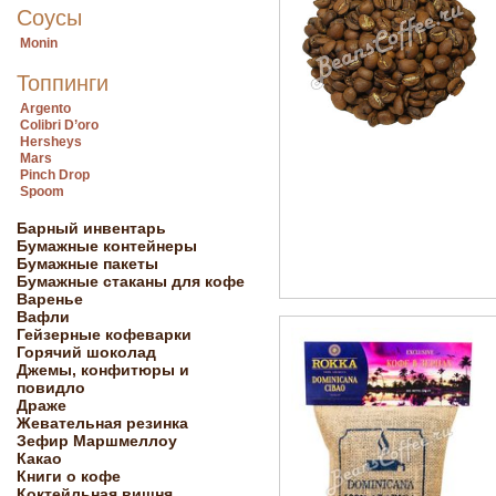
Соусы
Monin
Топпинги
Argento
Colibri D’oro
Hersheys
Mars
Pinch Drop
Spoom
Барный инвентарь
Бумажные контейнеры
Бумажные пакеты
Бумажные стаканы для кофе
Варенье
Вафли
Гейзерные кофеварки
Горячий шоколад
Джемы, конфитюры и
повидло
Драже
Жевательная резинка
Зефир Маршмеллоу
Какао
Книги о кофе
Коктейльная вишня