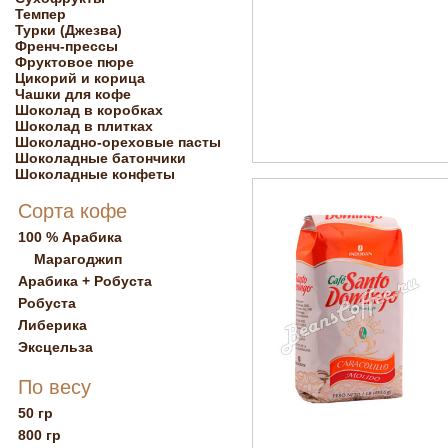
Темпер
Турки (Джезва)
Френч-прессы
Фруктовое пюре
Цикорий и корица
Чашки для кофе
Шоколад в коробках
Шоколад в плитках
Шоколадно-ореховые пасты
Шоколадные батончики
Шоколадные конфеты
Сорта кофе
100 % Арабика
Марагоджип
Арабика + Робуста
Робуста
Либерика
Эксцельза
По весу
50 гр
800 гр