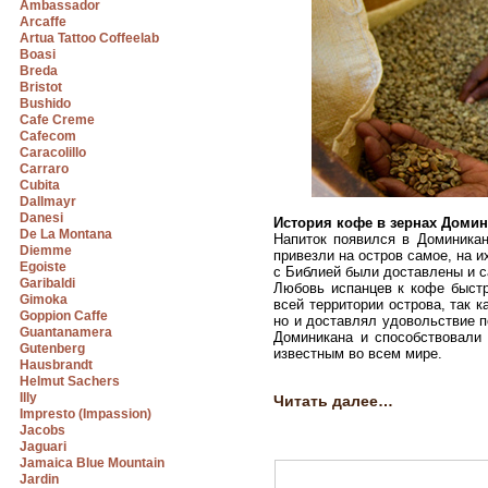
Ambassador
Arcaffe
Artua Tattoo Coffeelab
Boasi
Breda
Bristot
Bushido
Cafe Creme
Cafecom
Caracolillo
Carraro
Cubita
Dallmayr
Danesi
История кофе в зернах Доми
De La Montana
Напиток появился в Доминикан
Diemme
привезли на остров самое, на и
Egoiste
с Библией были доставлены и 
Garibaldi
Любовь испанцев к кофе быст
Gimoka
всей территории острова, так 
Goppion Caffe
но и доставлял удовольствие 
Guantanamera
Доминикана и способствовали 
Gutenberg
известным во всем мире.
Hausbrandt
Helmut Sachers
Illy
Читать далее…
Impresto (Impassion)
Jacobs
Jaguari
Jamaica Blue Mountain
Jardin