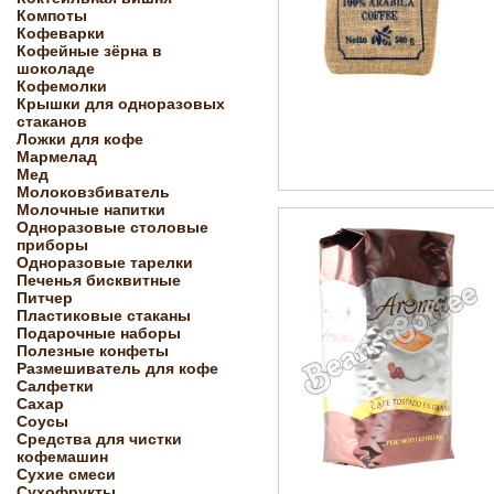
Компоты
Кофеварки
Кофейные зёрна в
шоколаде
Кофемолки
Крышки для одноразовых
стаканов
Ложки для кофе
Мармелад
Мед
Молоковзбиватель
Молочные напитки
Одноразовые столовые
приборы
Одноразовые тарелки
Печенья бисквитные
Питчер
Пластиковые стаканы
Подарочные наборы
Полезные конфеты
Размешиватель для кофе
Салфетки
Сахар
Соусы
Средства для чистки
кофемашин
Сухие смеси
Сухофрукты