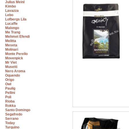
Julius Meinl
Kimbo
Lavazza
Lebo
Lofbergs Lila
Lucaffe
Malongo
Me Trang
Mehmet Efendi
Melitta
Meseta
Molinari
Monte Perello
Movenpick
Mr Viet
Musetti
Nero Aroma
Oquendo
Origo
Owl
Paulig
Pellini
Poli
Rioba
Rokka
Santo Domingo
Segafredo
Serrano
Today
Turquino