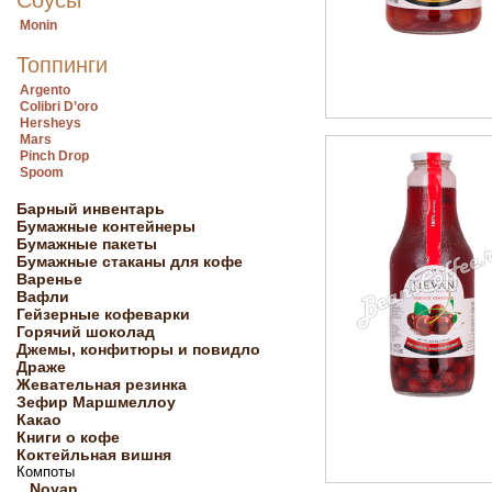
Соусы
Monin
Топпинги
Argento
Colibri D’oro
Hersheys
Mars
Pinch Drop
Spoom
Барный инвентарь
Бумажные контейнеры
Бумажные пакеты
Бумажные стаканы для кофе
Варенье
Вафли
Гейзерные кофеварки
Горячий шоколад
Джемы, конфитюры и повидло
Драже
Жевательная резинка
Зефир Маршмеллоу
Какао
Книги о кофе
Коктейльная вишня
Компоты
Noyan