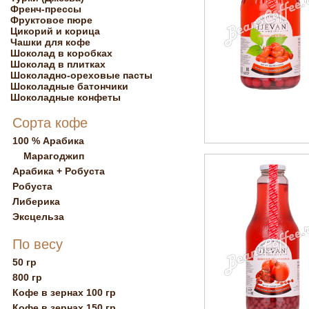
Френч-прессы
Фруктовое пюре
Цикорий и корица
Чашки для кофе
Шоколад в коробках
Шоколад в плитках
Шоколадно-ореховые пасты
Шоколадные батончики
Шоколадные конфеты
Сорта кофе
100 % Арабика
Марагоджип
Арабика + Робуста
Робуста
Либерика
Эксцельза
По весу
50 гр
800 гр
Кофе в зернах 100 гр
Кофе в зернах 150 гр