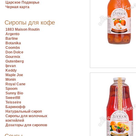
Царское Подворье
Черная карта
Сиропы для кофе
1883 Maison Routin
Argento
Barline
Botanika
Coombs
Don Dolce
Gourmix
Gutenberg
Ijevan
Keddy
Maple Joe
Monin
Royal Cane
Spoom
Sunny Bio
Sweetfill
Teisseire
Баринофф
Натуральный сироп
Сиропы для молочных
коктейлей
Дозаторы для сиропов