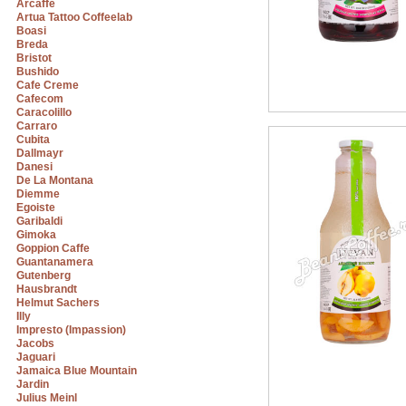
Arcaffe
Artua Tattoo Coffeelab
Boasi
Breda
Bristot
Bushido
Cafe Creme
Cafecom
Caracolillo
Carraro
Cubita
Dallmayr
Danesi
De La Montana
Diemme
Egoiste
Garibaldi
Gimoka
Goppion Caffe
Guantanamera
Gutenberg
Hausbrandt
Helmut Sachers
Illy
Impresto (Impassion)
Jacobs
Jaguari
Jamaica Blue Mountain
Jardin
Julius Meinl