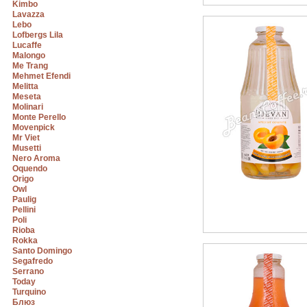
Kimbo
Lavazza
Lebo
Lofbergs Lila
Lucaffe
Malongo
Me Trang
Mehmet Efendi
Melitta
Meseta
Molinari
Monte Perello
Movenpick
Mr Viet
Musetti
Nero Aroma
Oquendo
Origo
Owl
Paulig
Pellini
Poli
Rioba
Rokka
Santo Domingo
Segafredo
Serrano
Today
Turquino
Блюз