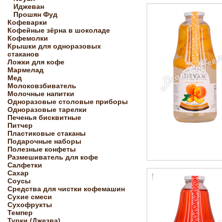
Иджеван
Прошян Фуд
Кофеварки
Кофейные зёрна в шоколаде
Кофемолки
Крышки для одноразовых
стаканов
Ложки для кофе
Мармелад
Мед
Молоковзбиватель
Молочные напитки
Одноразовые столовые приборы
Одноразовые тарелки
Печенья бисквитные
Питчер
Пластиковые стаканы
Подарочные наборы
Полезные конфеты
Размешиватель для кофе
Салфетки
Сахар
Соусы
Средства для чистки кофемашин
Сухие смеси
Сухофрукты
Темпер
Турки (Джезва)