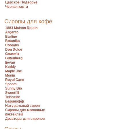
Царское Подворье
Черная карта
Сиропы для кофе
1883 Maison Routin
Argento
Barline
Botanika
Coombs
Don Dolce
Gourmix
Gutenberg
Ijevan
Keddy
Maple Joe
Monin
Royal Cane
Spoom
Sunny Bio
Sweetfill
Teisseire
Баринофф
Натуральный сироп
Сиропы для молочных
коктейлей
Дозаторы для сиропов