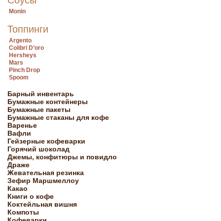
Соусы
Monin
Топпинги
Argento
Colibri D’oro
Hersheys
Mars
Pinch Drop
Spoom
Барный инвентарь
Бумажные контейнеры
Бумажные пакеты
Бумажные стаканы для кофе
Варенье
Вафли
Гейзерные кофеварки
Горячий шоколад
Джемы, конфитюры и повидло
Драже
Жевательная резинка
Зефир Маршмеллоу
Какао
Книги о кофе
Коктейльная вишня
Компоты
Кофеварки