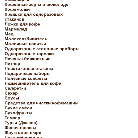
Кофейные зёрна в шоколаде
Кофемолки
Крышки для одноразовых
стаканов
Ложки для кофе
Мармелад
Мед
Молоковзбиватель
Молочные напитки
Одноразовые столовые приборы
Одноразовые тарелки
Печенья бисквитные
Питчер
Пластиковые стаканы
Подарочные наборы
Полезные конфеты
Размешиватель для кофе
Салфетки
Сахар
Соусы
Средства для чистки кофемашин
Сухие смеси
Сухофрукты
Темпер
Турки (Джезва)
Френч-прессы
Фруктовое пюре
Цикорий и корица