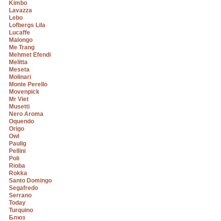
Kimbo
Lavazza
Lebo
Lofbergs Lila
Lucaffe
Malongo
Me Trang
Mehmet Efendi
Melitta
Meseta
Molinari
Monte Perello
Movenpick
Mr Viet
Musetti
Nero Aroma
Oquendo
Origo
Owl
Paulig
Pellini
Poli
Rioba
Rokka
Santo Domingo
Segafredo
Serrano
Today
Turquino
Блюз