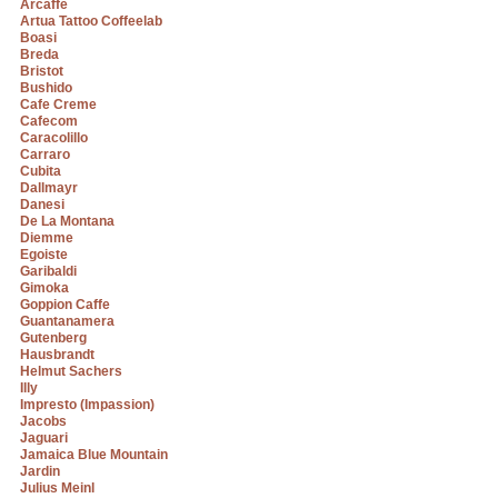
Arcaffe
Artua Tattoo Coffeelab
Boasi
Breda
Bristot
Bushido
Cafe Creme
Cafecom
Caracolillo
Carraro
Cubita
Dallmayr
Danesi
De La Montana
Diemme
Egoiste
Garibaldi
Gimoka
Goppion Caffe
Guantanamera
Gutenberg
Hausbrandt
Helmut Sachers
Illy
Impresto (Impassion)
Jacobs
Jaguari
Jamaica Blue Mountain
Jardin
Julius Meinl