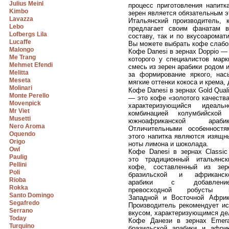
Julius Meinl
процесс приготовления напитк
Kimbo
зерен является обязательным э
Lavazza
Итальянский производитель,
Lebo
предлагает своим фанатам в
Lofbergs Lila
составу, так и по вкусоарома
Lucaffe
Вы можете выбрать кофе слабой
Malongo
Кофе Danesi в зернах Doppio —
Me Trang
которого у специалистов мар
Mehmet Efendi
смесь из зерен арабики родом 
Melitta
за формирование яркого, нас
Meseta
мягкие оттенки кокоса и крема,
Molinari
Кофе Danesi в зернах Gold Quali
Monte Perello
— это кофе «золотого качества
Movenpick
характеризующийся идеальн
Mr Viet
комбинацией колумбийской
Musetti
южноафриканской арабик
Nero Aroma
Отличительными особенностя
Oquendo
этого напитка являются изящн
Origo
ноты лимона и шоколада.
Owl
Кофе Danesi в зернах Classic
Paulig
это традиционный итальянск
Pellini
кофе, составленный из зер
Poli
бразильской и африканск
Rioba
арабики с добавлени
Rokka
превосходной робусты 
Santo Domingo
Западной и Восточной Африк
Segafredo
Производитель рекомендует ис
Serrano
вкусом, характеризующимся де
Today
Кофе Данези в зернах Emera
Turquino
бразильской арабики и афри