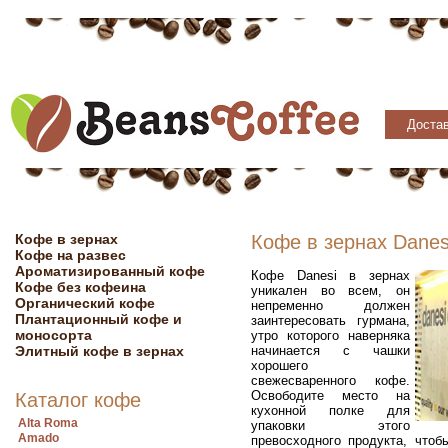
Достав
Кофе в зернах
Кофе в зернах Danes
Кофе на развес
Ароматизированный кофе
Кофе Danesi в зернах
Кофе без кофеина
уникален во всем, он
Органический кофе
непременно должен
Плантационный кофе и
заинтересовать гурмана,
моносорта
утро которого наверняка
Элитный кофе в зернах
начинается с чашки
хорошего
свежесваренного кофе.
Освободите место на
Каталог кофе
кухонной полке для
Alta Roma
упаковки этого
Amado
превосходного продукта, чтоб