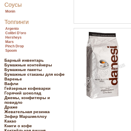
Соусы
Monin
Топпинги
Argento
Colibri D’oro
Hersheys
Mars
Pinch Drop
Spoom
Барный инвентарь
Бумажные контейнеры
Бумажные пакеты
Бумажные стаканы для кофе
Варенье
Вафли
Гейзерные кофеварки
Горячий шоколад
Джемы, конфитюры и
повидло
Драже
Жевательная резинка
Зефир Маршмеллоу
Какао
Книги о кофе
Коктейльная вишня