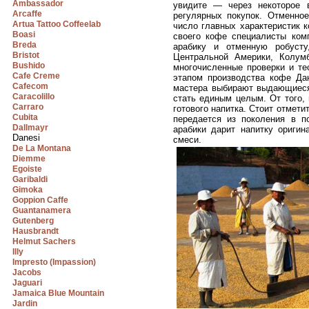
Ambassador
увидите — через некоторое 
Arcaffe
регулярных покупок. Отменное
Artua Tattoo Coffeelab
число главных характеристик 
Boasi
своего кофе специалисты ком
Breda
арабику и отменную робусту
Bristot
Центральной Америки, Колум
Bushido
многочисленные проверки и те
Cafe Creme
этапом производства кофе Дан
Cafecom
мастера выбирают выдающиеся 
Caracolillo
стать единым целым. От того, 
Carraro
готового напитка. Стоит отмети
Cubita
передается из поколения в п
Dallmayr
арабики дарит напитку оригин
Danesi
смеси.
De La Montana
Diemme
Egoiste
Garibaldi
Gimoka
Goppion Caffe
Guantanamera
Gutenberg
Hausbrandt
Helmut Sachers
Illy
Impresto (Impassion)
Jacobs
Jaguari
Jamaica Blue Mountain
Jardin