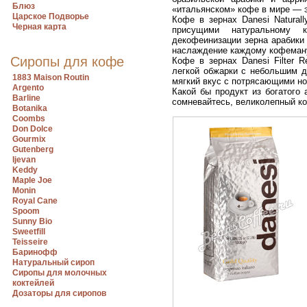
Блюз
«итальянском» кофе в мире — 
Царское Подворье
Кофе в зернах Danesi Natural
Черная карта
присущими натуральному 
декофеинизации зерна арабики
наслаждение каждому кофеман
Сиропы для кофе
Кофе в зернах Danesi Filter 
легкой обжарки с небольшим д
1883 Maison Routin
мягкий вкус с потрясающими но
Argento
Какой бы продукт из богатого
Barline
сомневайтесь, великолепный ко
Botanika
Coombs
Don Dolce
Gourmix
Gutenberg
Ijevan
Keddy
Maple Joe
Monin
Royal Cane
Spoom
Sunny Bio
Sweetfill
Teisseire
Баринофф
Натуральный сироп
Сиропы для молочных
коктейлей
Дозаторы для сиропов