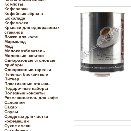
Компоты
Кофеварки
Кофейные зёрна в
шоколаде
Кофемолки
Крышки для одноразовых
стаканов
Ложки для кофе
Мармелад
Мед
Молоковзбиватель
Молочные напитки
Одноразовые столовые
приборы
Одноразовые тарелки
Печенья бисквитные
Питчер
Пластиковые стаканы
Подарочные наборы
Полезные конфеты
Размешиватель для кофе
Салфетки
Сахар
Соусы
Средства для чистки
кофемашин
Сухие смеси
Сухофрукты