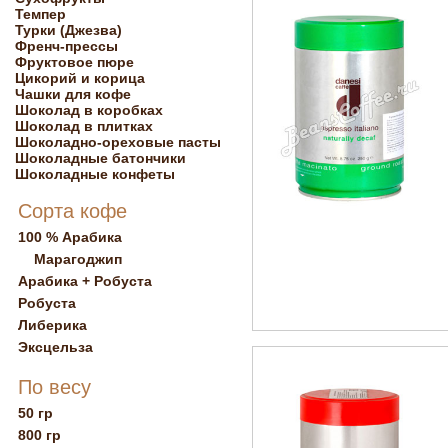
Темпер
Турки (Джезва)
Френч-прессы
Фруктовое пюре
Цикорий и корица
Чашки для кофе
Шоколад в коробках
Шоколад в плитках
Шоколадно-ореховые пасты
Шоколадные батончики
Шоколадные конфеты
Сорта кофе
100 % Арабика
Марагоджип
Арабика + Робуста
Робуста
Либерика
Эксцельза
По весу
50 гр
800 гр