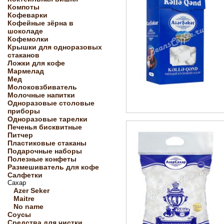
Компоты
Кофеварки
Кофейные зёрна в
шоколаде
Кофемолки
Крышки для одноразовых
стаканов
Ложки для кофе
Мармелад
Мед
Молоковзбиватель
Молочные напитки
Одноразовые столовые
приборы
Одноразовые тарелки
Печенья бисквитные
Питчер
Пластиковые стаканы
Подарочные наборы
Полезные конфеты
Размешиватель для кофе
Салфетки
Сахар
Azer Seker
Maitre
No name
Соусы
Средства для чистки