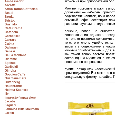
экономия при приобретения бол
Ambassador
Arcaffe
Многие торговые марки выпу
Artua Tattoo Coffeelab
добавками — имбирем, пряностя
Boasi
подсластят напиток, но и напо
Breda
обычный кофе настоящим лако
Bristot
разными вкусами, создав весьм
Bushido
Cafe Creme
Конечно, вовсе не обязате
Cafecom
использования, однако в поезд
Caracolillo
не только позволит сэкономить
Carraro
того, его очень удобно испол
Cubita
высыпать содержимое в чашку
Dallmayr
нужным приобретением и для вл
Danesi
как такой товар весьма практ
De La Montana
сахарницы и мучиться с их оч
Diemme
непременно понравятся.
Egoiste
Garibaldi
Купить сахар (как классическ
Gimoka
производителей Вы можете а н
Goppion Caffe
специальную форму на сайте. П
Guantanamera
Gutenberg
Hausbrandt
Helmut Sachers
Illy
Impresto (Impassion)
Jacobs
Jaguari
Jamaica Blue Mountain
Jardin