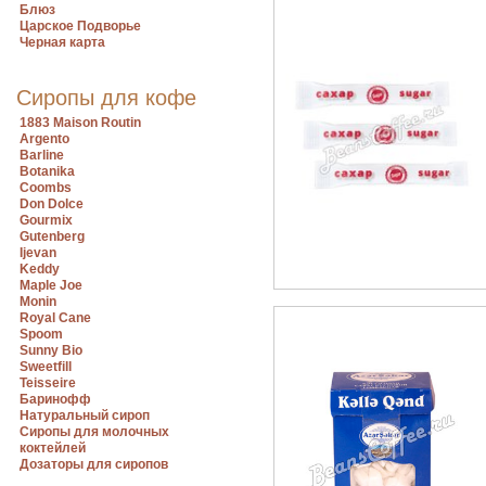
Блюз
Царское Подворье
Черная карта
Сиропы для кофе
1883 Maison Routin
Argento
Barline
Botanika
Coombs
Don Dolce
Gourmix
Gutenberg
Ijevan
Keddy
Maple Joe
Monin
Royal Cane
Spoom
Sunny Bio
Sweetfill
Teisseire
Баринофф
Натуральный сироп
Сиропы для молочных
коктейлей
Дозаторы для сиропов