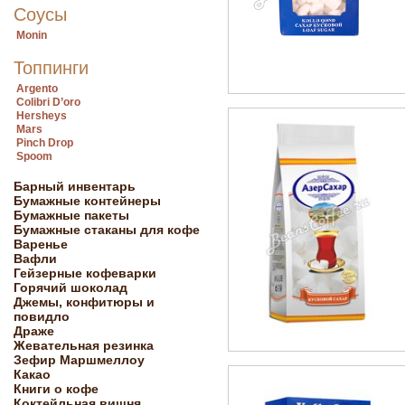
Соусы
Monin
Топпинги
Argento
Colibri D’oro
Hersheys
Mars
Pinch Drop
Spoom
Барный инвентарь
Бумажные контейнеры
Бумажные пакеты
Бумажные стаканы для кофе
Варенье
Вафли
Гейзерные кофеварки
Горячий шоколад
Джемы, конфитюры и
повидло
Драже
Жевательная резинка
Зефир Маршмеллоу
Какао
Книги о кофе
Коктейльная вишня