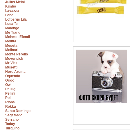
Julius Meinl
Kimbo
Lavazza
Lebo
Lofbergs Lila
Lucaffe
Malongo
Me Trang
Mehmet Efendi
Melitta
Meseta
Molinari
Monte Perello
Movenpick
Mr Viet
Musetti
Nero Aroma
Oquendo
Origo
Owl
Paulig
Pellini
Poli
Rioba
Rokka
Santo Domingo
Segafredo
Serrano
Today
Turquino