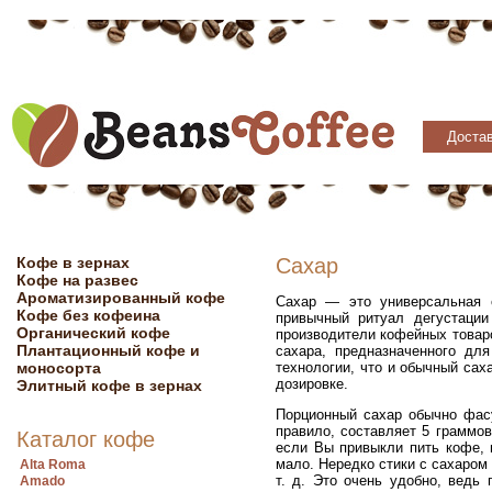
Достав
Кофе в зернах
Сахар
Кофе на развес
Ароматизированный кофе
Сахар — это универсальная с
Кофе без кофеина
привычный ритуал дегустации
Органический кофе
производители кофейных товар
Плантационный кофе и
сахара, предназначенного для
моносорта
технологии, что и обычный саха
дозировке.
Элитный кофе в зернах
Порционный сахар обычно фасу
правило, составляет 5 граммов
Каталог кофе
если Вы привыкли пить кофе, 
мало. Нередко стики с сахаром
Alta Roma
т. д. Это очень удобно, ведь
Amado