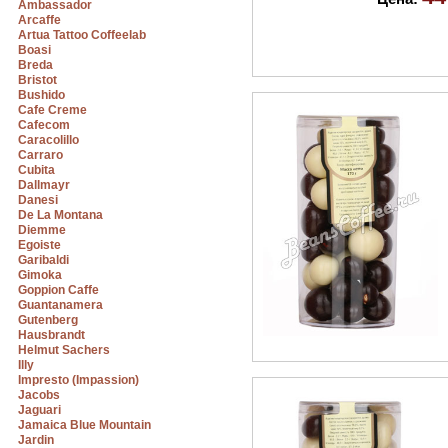
Ambassador
Arcaffe
Artua Tattoo Coffeelab
Boasi
Breda
Bristot
Bushido
Cafe Creme
Cafecom
Caracolillo
Carraro
Cubita
Dallmayr
Danesi
De La Montana
Diemme
Egoiste
Garibaldi
Gimoka
Goppion Caffe
Guantanamera
Gutenberg
Hausbrandt
Helmut Sachers
Illy
Impresto (Impassion)
Jacobs
Jaguari
Jamaica Blue Mountain
Jardin