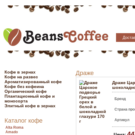
Достав
Кофе в зернах
Драже
Кофе на развес
Ароматизированный кофе
Драже Цар
Кофе без кофеина
шоколадно
Органический кофе
Плантационный кофе и
Бренд
моносорта
Элитный кофе в зернах
Страна про
Каталог кофе
Артикул
Alta Roma
Amado
44
Цена: