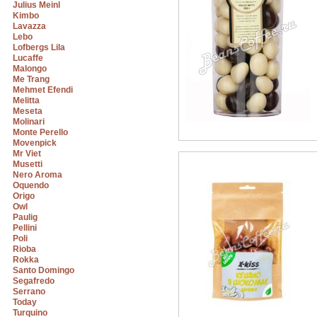
Julius Meinl
Kimbo
Lavazza
Lebo
Lofbergs Lila
Lucaffe
Malongo
Me Trang
Mehmet Efendi
Melitta
Meseta
Molinari
Monte Perello
Movenpick
Mr Viet
Musetti
Nero Aroma
Oquendo
Origo
Owl
Paulig
Pellini
Poli
Rioba
Rokka
Santo Domingo
Segafredo
Serrano
Today
Turquino