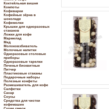
Коктейльная вишня
Компоты
Кофеварки
Кофейные зёрна в
шоколаде
Кофемолки
Крышки для одноразовых
стаканов
Ложки для кофе
Мармелад
Мед
Молоковзбиватель
Молочные напитки
Одноразовые столовые
приборы
Одноразовые тарелки
Печенья бисквитные
Питчер
Пластиковые стаканы
Подарочные наборы
Полезные конфеты
Размешиватель для кофе
Салфетки
Сахар
Соусы
Средства для чистки
кофемашин
Сухие смеси