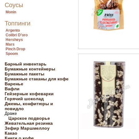
Соусы
Monin
Топпинги
Argento
Colibri D’oro
Hersheys
Mars
Pinch Drop
Spoom
Барный инвентарь
Бумажные контейнеры
Бумажные пакеты
Бумажные стаканы для кофе
Варенье
Вафли
Гейзерные кофеварки
Горячий шоколад
Джемы, конфитюры и
повидло
Драже
Царское подворье
Жевательная резинка
Зефир Маршмеллоу
Какао
Книги о кофе