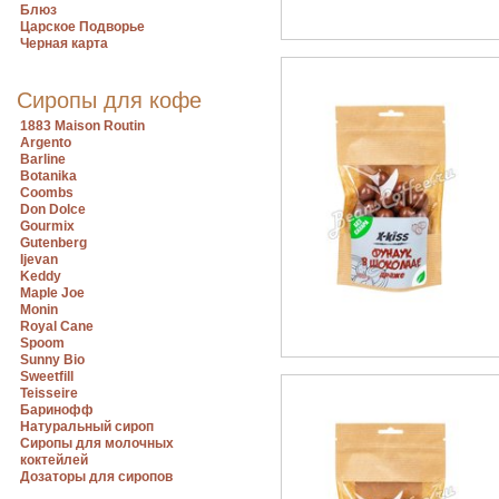
Блюз
Царское Подворье
Черная карта
Сиропы для кофе
1883 Maison Routin
Argento
Barline
Botanika
Coombs
Don Dolce
Gourmix
Gutenberg
Ijevan
Keddy
Maple Joe
Monin
Royal Cane
Spoom
Sunny Bio
Sweetfill
Teisseire
Баринофф
Натуральный сироп
Сиропы для молочных
коктейлей
Дозаторы для сиропов