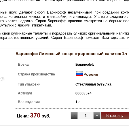
нный вкус делают сироп Баринофф незаменимым при создании кокте
ые алкогольные миксы, и милкшейки, и лимонады. У этого сладкого 
его хватит надолго. Сироп Баринофф красиво смотрится на барных пол
бутылки с яркими этикетками.
 свои кулинарные таланты и порадовать близких оригинальными напитка
сверхъестественных усилий. Сироп Баринофф поможет Вам сделать 
Баринофф Лимонный концентрированный напиток 1л
Бренд
Баринофф
Россия
Страна производства
Тип упаковки
Стеклянная бутылка
Артикул
00008574
Вес изделия
1 л
370
Цена:
руб.