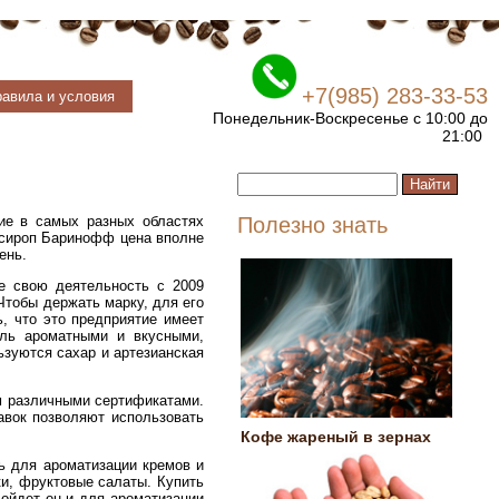
+7(985) 283-33-53
авила и условия
Понедельник-Воскресенье с 10:00 до
21:00
ие в самых разных областях
Полезно знать
а сироп Баринофф цена вполне
ень.
е свою деятельность с 2009
Чтобы держать марку, для его
, что это предприятие имеет
ль ароматными и вкусными,
ьзуются сахар и артезианская
 различными сертификатами.
авок позволяют использовать
Кофе жареный в зернах
ь для ароматизации кремов и
ки, фруктовые салаты. Купить
ойдет он и для ароматизации