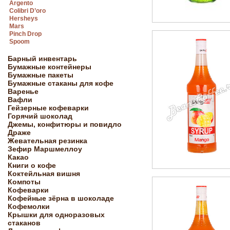
Argento
Colibri D’oro
Hersheys
Mars
Pinch Drop
Spoom
Барный инвентарь
Бумажные контейнеры
Бумажные пакеты
Бумажные стаканы для кофе
Варенье
Вафли
Гейзерные кофеварки
Горячий шоколад
Джемы, конфитюры и повидло
Драже
Жевательная резинка
Зефир Маршмеллоу
Какао
Книги о кофе
Коктейльная вишня
Компоты
Кофеварки
Кофейные зёрна в шоколаде
Кофемолки
Крышки для одноразовых
стаканов