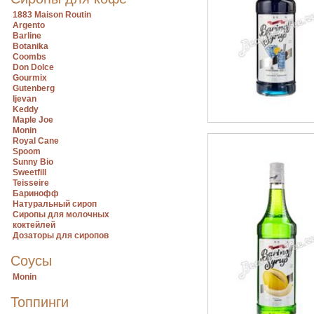
1883 Maison Routin
Argento
Barline
Botanika
Coombs
Don Dolce
Gourmix
Gutenberg
Ijevan
Keddy
Maple Joe
Monin
Royal Cane
Spoom
Sunny Bio
Sweetfill
Teisseire
Баринофф
Натуральный сироп
Сиропы для молочных
коктейлей
Дозаторы для сиропов
Соусы
Monin
Топпинги