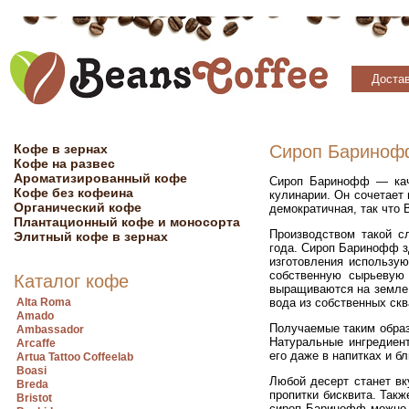
Достав
Кофе в зернах
Сироп Баринофф 
Кофе на развес
Ароматизированный кофе
Сироп Баринофф — каче
Кофе без кофеина
кулинарии. Он сочетает 
Органический кофе
демократичная, так что 
Плантационный кофе и моносорта
Производством такой с
Элитный кофе в зернах
года. Сироп Баринофф з
изготовления использую
собственную сырьевую
Каталог кофе
выращиваются на земле,
Alta Roma
вода из собственных скв
Amado
Получаемые таким обра
Ambassador
Натуральные ингредиент
Arcaffe
его даже в напитках и б
Artua Tattoo Coffeelab
Boasi
Любой десерт станет вк
Breda
пропитки бисквита. Так
Bristot
сироп Баринофф можно д