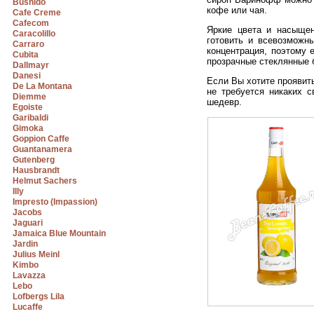
Bushido
кофе или чая.
Cafe Creme
Cafecom
Яркие цвета и насыще
Caracolillo
готовить и всевозможн
Carraro
концентрация, поэтому 
Cubita
прозрачные стеклянные 
Dallmayr
Danesi
Если Вы хотите проявить
De La Montana
не требуется никаких 
Diemme
шедевр.
Egoiste
Garibaldi
Gimoka
Goppion Caffe
Guantanamera
Gutenberg
Hausbrandt
Helmut Sachers
Illy
Impresto (Impassion)
Jacobs
Jaguari
Jamaica Blue Mountain
Jardin
Julius Meinl
Kimbo
Lavazza
Lebo
Lofbergs Lila
Lucaffe