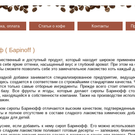
ка, оплата
Статьи о кофе
Контакты
Пр
( Барinoff )
ственный и доступный продукт, который находит широкое применен
в себе яркие оттенки, насыщенный вкус и глубокий аромат. При этом н
Вы сможете позволить себе это замечательное лакомство хоть каждый д
ладкой добавки занимается специализированное предприятие, ведуще
десь создается в соответствии со строжайшими стандартами качества. 
тся только самые отборные ингредиенты. Прежде всего стоит отметить
 базу. Все фрукты и ягоды, которые делают сиропы Баринофф сто
 находящейся в собственности компании. Также на производстве испол
ажин.
зом сиропы Баринофф отличаются высоким качеством, подтвержденным
ы и полное отсутствие в составе сладкого лакомства химических доб
людах для детей.
уснее, если добавить к нему сироп Баринофф. Его можно использоват
же сладким лакомством поливают готовые десерты — запеканки, блинчи
ля использования вместо сахара в различных кашах или твороге. Под