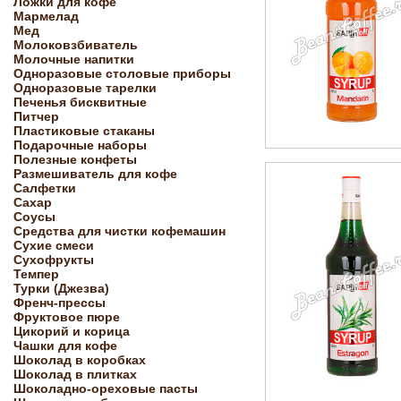
Ложки для кофе
Мармелад
Мед
Молоковзбиватель
Молочные напитки
Одноразовые столовые приборы
Одноразовые тарелки
Печенья бисквитные
Питчер
Пластиковые стаканы
Подарочные наборы
Полезные конфеты
Размешиватель для кофе
Салфетки
Сахар
Соусы
Средства для чистки кофемашин
Сухие смеси
Сухофрукты
Темпер
Турки (Джезва)
Френч-прессы
Фруктовое пюре
Цикорий и корица
Чашки для кофе
Шоколад в коробках
Шоколад в плитках
Шоколадно-ореховые пасты