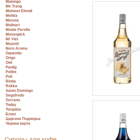
Malongo
Me Trang
Mehmet Efendi
Melitta
Meseta
Molinari
Monte Perello
Movenpick
Mr Viet
Musetti
Nero Aroma
Oquendo
Origo
Owl
Paulig
Pellini
Poli
Rioba
Rokka
Santo Domingo
Segafredo
Serrano
Today
Turquino
Блюз
Царское Подворье
Черная карта
Сиропы для кофе