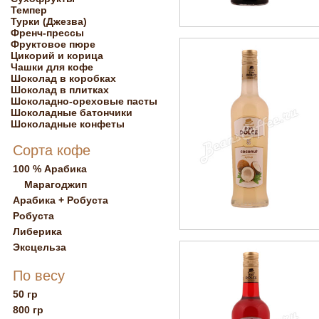
Темпер
Турки (Джезва)
Френч-прессы
Фруктовое пюре
Цикорий и корица
Чашки для кофе
Шоколад в коробках
Шоколад в плитках
Шоколадно-ореховые пасты
Шоколадные батончики
Шоколадные конфеты
Сорта кофе
100 % Арабика
Марагоджип
Арабика + Робуста
Робуста
Либерика
Эксцельза
По весу
50 гр
800 гр