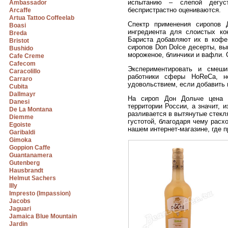
испытанию – слепой дегуст
Ambassador
беспристрастно оцениваются.
Arcaffe
Artua Tattoo Coffeelab
Спектр применения сиропов 
Boasi
ингредиента для слоистых ко
Breda
Бариста добавляют их в кофе
Bristot
сиропов Don Dolce десерты, вы
Bushido
мороженое, блинчики и вафли.
Cafe Creme
Cafecom
Экспериментировать и смеш
Caracolillo
работники сферы HoReCa, н
Carraro
удовольствием, если добавить в
Cubita
Dallmayr
На сироп Дон Дольче цена у
Danesi
территории России, а значит, 
De La Montana
разливается в вытянутые стекл
Diemme
густотой, благодаря чему рас
Egoiste
нашем интернет-магазине, где 
Garibaldi
Gimoka
Goppion Caffe
Guantanamera
Gutenberg
Hausbrandt
Helmut Sachers
Illy
Impresto (Impassion)
Jacobs
Jaguari
Jamaica Blue Mountain
Jardin