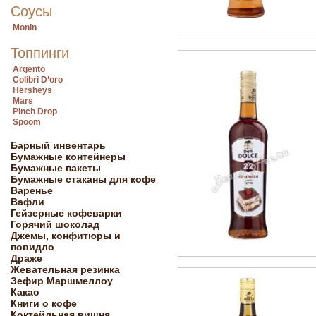
Соусы
Monin
Топпинги
Argento
Colibri D’oro
Hersheys
Mars
Pinch Drop
Spoom
Барный инвентарь
Бумажные контейнеры
Бумажные пакеты
Бумажные стаканы для кофе
Варенье
Вафли
Гейзерные кофеварки
Горячий шоколад
Джемы, конфитюры и
повидло
Драже
Жевательная резинка
Зефир Маршмеллоу
Какао
Книги о кофе
Коктейльная вишня