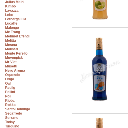
Julius Meinl
Kimbo
Lavazza
Lebo
Lofbergs Lila
Lucaffe
Malongo
Me Trang
Mehmet Efendi
Melitta
Meseta
Molinari
Monte Perello
Movenpick
Mr Viet
Musetti
Nero Aroma
Oquendo
Origo
Owl
Paulig
Pellini
Poli
Rioba
Rokka
Santo Domingo
Segafredo
Serrano
Today
Turquino