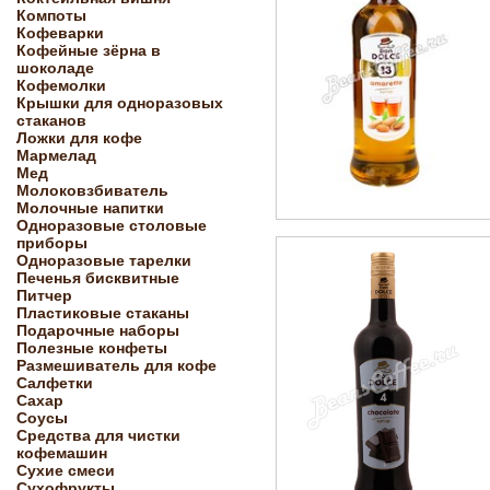
Компоты
Кофеварки
Кофейные зёрна в
шоколаде
Кофемолки
Крышки для одноразовых
стаканов
Ложки для кофе
Мармелад
Мед
Молоковзбиватель
Молочные напитки
Одноразовые столовые
приборы
Одноразовые тарелки
Печенья бисквитные
Питчер
Пластиковые стаканы
Подарочные наборы
Полезные конфеты
Размешиватель для кофе
Салфетки
Сахар
Соусы
Средства для чистки
кофемашин
Сухие смеси
Сухофрукты