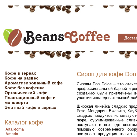
Достав
Кофе в зернах
Сироп для кофе Don
Кофе на развес
Ароматизированный кофе
Сиропы Don Dolce – это отече
Кофе без кофеина
профессиональной барной и ре
Органический кофе
созданию были привлечены в
Плантационный кофе и
участии исследовательской ла
моносорта
Широкая линейка сладких прод
Элитный кофе в зернах
Роза, Мандарин, Ежевика, Клуб
сладких продуктов используют
пюре, сублимированные сливк
Каталог кофе
поступают в цех, где опытн
помощью современного обор
Alta Roma
поступает продукция только л
Amado