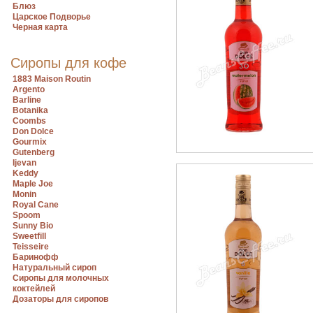
Блюз
Царское Подворье
Черная карта
Сиропы для кофе
1883 Maison Routin
Argento
Barline
Botanika
Coombs
Don Dolce
Gourmix
Gutenberg
Ijevan
Keddy
Maple Joe
Monin
Royal Cane
Spoom
Sunny Bio
Sweetfill
Teisseire
Баринофф
Натуральный сироп
Сиропы для молочных
коктейлей
Дозаторы для сиропов