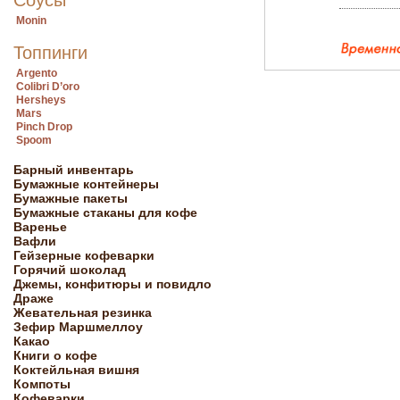
Соусы
Monin
Топпинги
Argento
Colibri D’oro
Hersheys
Mars
Pinch Drop
Spoom
Барный инвентарь
Бумажные контейнеры
Бумажные пакеты
Бумажные стаканы для кофе
Варенье
Вафли
Гейзерные кофеварки
Горячий шоколад
Джемы, конфитюры и повидло
Драже
Жевательная резинка
Зефир Маршмеллоу
Какао
Книги о кофе
Коктейльная вишня
Компоты
Кофеварки