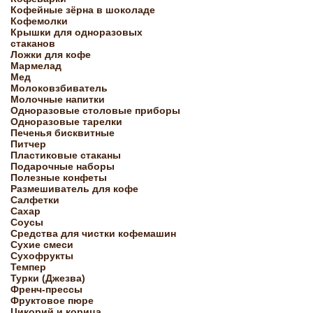
Кофейные зёрна в шоколаде
Кофемолки
Крышки для одноразовых
стаканов
Ложки для кофе
Мармелад
Мед
Молоковзбиватель
Молочные напитки
Одноразовые столовые приборы
Одноразовые тарелки
Печенья бисквитные
Питчер
Пластиковые стаканы
Подарочные наборы
Полезные конфеты
Размешиватель для кофе
Салфетки
Сахар
Соусы
Средства для чистки кофемашин
Сухие смеси
Сухофрукты
Темпер
Турки (Джезва)
Френч-прессы
Фруктовое пюре
Цикорий и корица