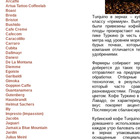
Arcaffe
Artua Tattoo Coffeelab
Boasi
Breda
Turquino в зернах – ку
Bristot
классу «премиум». Выпу
Bushido
были привезены кофей
Cafe Creme
плоды произрастают на
Cafecom
пике Туркино (в честь 
Caracolillo
метра над уровнем моря
Carraro
бурых почвах, которы
Cubita
компания отличается т
Dallmayr
удобрениями.
Danesi
De La Montana
Фермеры собирают зер
Diemme
доберется до таких т
Egoiste
отправляют на предпри
Garibaldi
обработки. Отборны
Gimoka
технологии, в резуль
Goppion Caffe
который часто сра
Guantanamera
разновидностями. Плод
Gutenberg
цветом. Кофе Туркино в
Hausbrandt
Лавадо, он характери
Helmut Sachers
вкус покоряет акцен
Illy
Послевкусие сбалансиро
Impresto (Impassion)
Jacobs
Кубинский кофе Turquin
Jaguari
домашнего использован
Jamaica Blue Mountain
каждое утро баловать с
Jardin
в зернах упаковываю
Julius Meinl
оснащенные специал