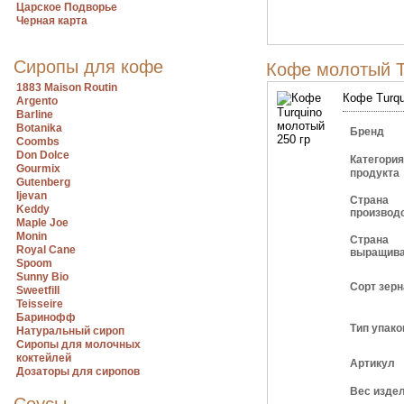
Царское Подворье
Черная карта
Сиропы для кофе
Кофе молотый T
1883 Maison Routin
Кофе Turqu
Argento
Barline
Botanika
Бренд
Coombs
Don Dolce
Категория
Gourmix
продукта
Gutenberg
Ijevan
Страна
Keddy
производ
Maple Joe
Monin
Страна
Royal Cane
выращив
Spoom
Sunny Bio
Сорт зерн
Sweetfill
Teisseire
Баринофф
Тип упако
Натуральный сироп
Сиропы для молочных
коктейлей
Артикул
Дозаторы для сиропов
Вес изде