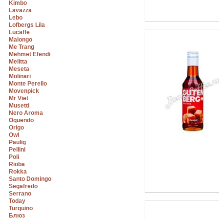
Kimbo
Lavazza
Lebo
Lofbergs Lila
Lucaffe
Malongo
Me Trang
Mehmet Efendi
Melitta
Meseta
Molinari
Monte Perello
Movenpick
Mr Viet
Musetti
Nero Aroma
Oquendo
Origo
Owl
Paulig
Pellini
Poli
Rioba
Rokka
Santo Domingo
Segafredo
Serrano
Today
Turquino
Блюз