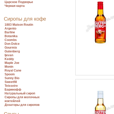
Царское Подворье
Черная карта
Сиропы для кофе
1883 Maison Routin
Argento
Barline
Botanika
Coombs
Don Dolce
Gourmix
Gutenberg
Ijevan
Keddy
Maple Joe
Monin
Royal Cane
Spoom
Sunny Bio
Sweetfill
Teisseire
Баринофф
Натуральный сироп
Сиропы для молочных
коктейлей
Дозаторы для сиропов