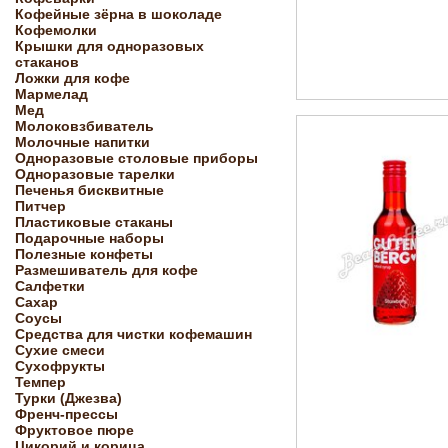
Кофейные зёрна в шоколаде
Кофемолки
Крышки для одноразовых
стаканов
Ложки для кофе
Мармелад
Мед
Молоковзбиватель
Молочные напитки
Одноразовые столовые приборы
Одноразовые тарелки
Печенья бисквитные
Питчер
Пластиковые стаканы
Подарочные наборы
Полезные конфеты
Размешиватель для кофе
Салфетки
Сахар
Соусы
Средства для чистки кофемашин
Сухие смеси
Сухофрукты
Темпер
Турки (Джезва)
Френч-прессы
Фруктовое пюре
Цикорий и корица