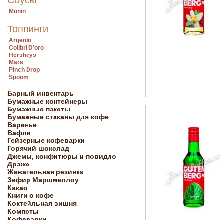
Соусы
Monin
Топпинги
Argento
Colibri D’oro
Hersheys
Mars
Pinch Drop
Spoom
Барный инвентарь
Бумажные контейнеры
Бумажные пакеты
Бумажные стаканы для кофе
Варенье
Вафли
Гейзерные кофеварки
Горячий шоколад
Джемы, конфитюры и повидло
Драже
Жевательная резинка
Зефир Маршмеллоу
Какао
Книги о кофе
Коктейльная вишня
Компоты
Кофеварки