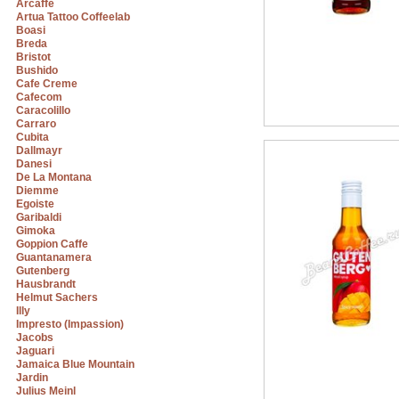
Arcaffe
Artua Tattoo Coffeelab
Boasi
Breda
Bristot
Bushido
Cafe Creme
Cafecom
Caracolillo
Carraro
Cubita
Dallmayr
Danesi
De La Montana
Diemme
Egoiste
Garibaldi
Gimoka
Goppion Caffe
Guantanamera
Gutenberg
Hausbrandt
Helmut Sachers
Illy
Impresto (Impassion)
Jacobs
Jaguari
Jamaica Blue Mountain
Jardin
Julius Meinl