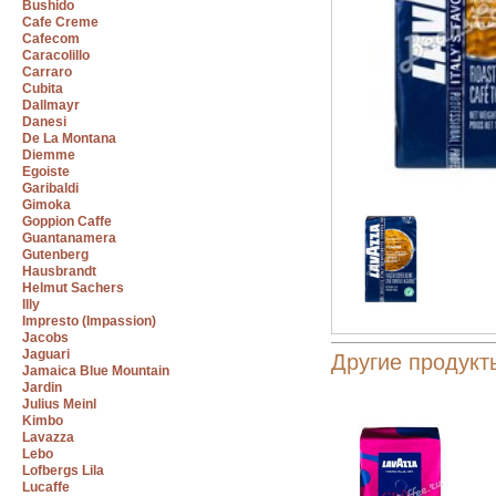
Bushido
Cafe Creme
Cafecom
Caracolillo
Carraro
Cubita
Dallmayr
Danesi
De La Montana
Diemme
Egoiste
Garibaldi
Gimoka
Goppion Caffe
Guantanamera
Gutenberg
Hausbrandt
Helmut Sachers
Illy
Impresto (Impassion)
Jacobs
Jaguari
Другие продукт
Jamaica Blue Mountain
Jardin
Julius Meinl
Kimbo
Lavazza
Lebo
Lofbergs Lila
Lucaffe