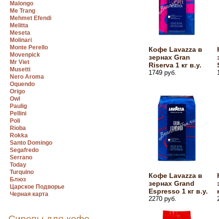
Malongo
Me Trang
Mehmet Efendi
Melitta
Meseta
Molinari
Monte Perello
Кофе Lavazza в
Movenpick
зернах Gran
Mr Viet
Riserva 1 кг в.у.
Musetti
1749 руб.
Nero Aroma
Oquendo
Origo
Owl
Paulig
Pellini
Poli
Rioba
Rokka
Santo Domingo
Segafredo
Serrano
Today
Turquino
Кофе Lavazza в
Блюз
зернах Grand
Царское Подворье
Espresso 1 кг в.у.
Черная карта
2270 руб.