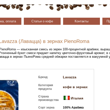
ка, оплата
Статьи о кофе
Контакты
Пр
Lavazza (Лавацца) в зернах PienoRoma
PienoRoma — изысканная смесь из зерен 100-процентной арабики, выра
тонченный букет смеси придает напитку цветочно-фруктовый аромат, в 
вацца в зернах ПьеноРома средней обжарки поставляется в вакуумной уп
Lavazza
Бренд
Категория
кофе в зернах
продукта
Страна
Италия
производства
Сорт зерна
100% Арабика