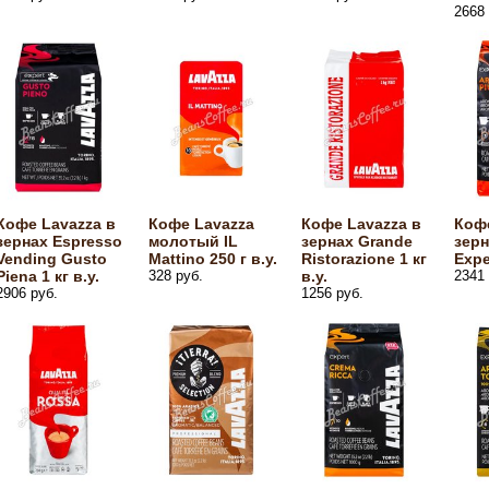
2668 
Кофе Lavazza в
Кофе Lavazza
Кофе Lavazza в
Кофе
зернах Espresso
молотый IL
зернах Grande
зерн
Vending Gusto
Mattino 250 г в.у.
Ristorazione 1 кг
Expe
Piena 1 кг в.у.
328 руб.
в.у.
2341 
2906 руб.
1256 руб.