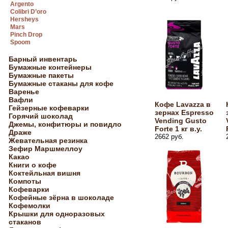
Argento
Colibri D’oro
Hersheys
Mars
Pinch Drop
Spoom
Барный инвентарь
Бумажные контейнеры
Бумажные пакеты
Бумажные стаканы для кофе
Варенье
Вафли
Кофе Lavazza в
Гейзерные кофеварки
зернах Espresso
Горячий шоколад
Vending Gusto
Джемы, конфитюры и повидло
Forte 1 кг в.у.
Драже
2662 руб.
Жевательная резинка
Зефир Маршмеллоу
Какао
Книги о кофе
Коктейльная вишня
Компоты
Кофеварки
Кофейные зёрна в шоколаде
Кофемолки
Крышки для одноразовых
стаканов