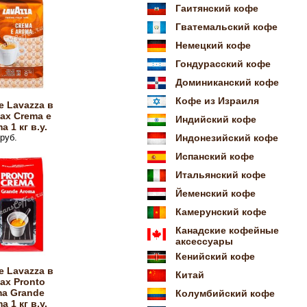
Гаитянский кофе
Гватемальский кофе
Немецкий кофе
Гондурасский кофе
Доминиканский кофе
Кофе из Израиля
 Lavazza в
ах Crema e
Индийский кофе
a 1 кг в.у.
руб.
Индонезийский кофе
Испанский кофе
Итальянский кофе
Йеменский кофе
Камерунский кофе
Канадские кофейные
аксессуары
Кенийский кофе
 Lavazza в
Китай
ах Pronto
ma Grande
Колумбийский кофе
a 1 кг в.у.