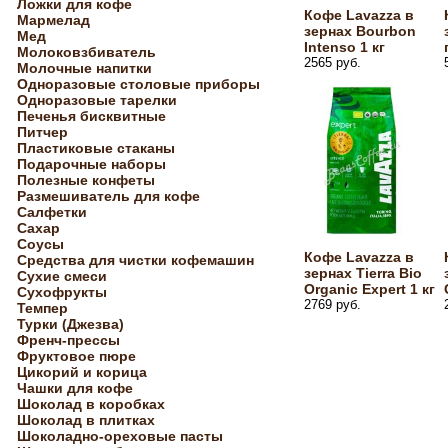
Ложки для кофе
Кофе Lavazza в
Мармелад
зернах Bourbon
Мед
Intenso 1 кг
Молоковзбиватель
2565 руб.
Молочные напитки
Одноразовые столовые приборы
Одноразовые тарелки
Печенья бисквитные
Питчер
Пластиковые стаканы
Подарочные наборы
Полезные конфеты
Размешиватель для кофе
Салфетки
Сахар
Соусы
Кофе Lavazza в
Средства для чистки кофемашин
зернах Tierra Bio
Сухие смеси
Organic Expert 1 кг
Сухофрукты
2769 руб.
Темпер
Турки (Джезва)
Френч-прессы
Фруктовое пюре
Цикорий и корица
Чашки для кофе
Шоколад в коробках
Шоколад в плитках
Шоколадно-ореховые пасты