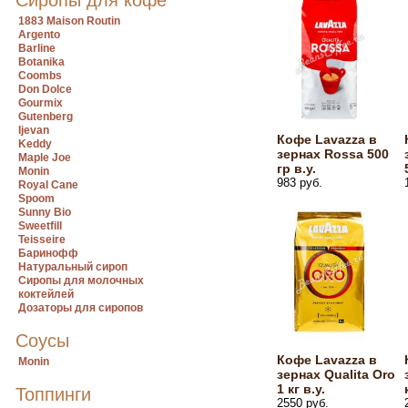
Сиропы для кофе
1883 Maison Routin
Argento
Barline
Botanika
Coombs
Don Dolce
Gourmix
Gutenberg
Ijevan
Кофе Lavazza в
Keddy
зернах Rossa 500
Maple Joe
гр в.у.
Monin
983 руб.
Royal Cane
Spoom
Sunny Bio
Sweetfill
Teisseire
Баринофф
Натуральный сироп
Сиропы для молочных
коктейлей
Дозаторы для сиропов
Соусы
Кофе Lavazza в
Monin
зернах Qualita Oro
1 кг в.у.
Топпинги
2550 руб.