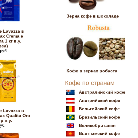
Зерна кофе в шоколаде
 Lavazza в
ах Crema e
a 1 кг в.у.
eca)
руб.
Кофе в зернах робуста
Кофе по странам
Австралийский кофе
Австрийский кофе
Бельгийский кофе
 Lavazza в
ах Qualita Oro
Бразильский кофе
гр в.у.
уб.
Великобритания
Вьетнамский кофе