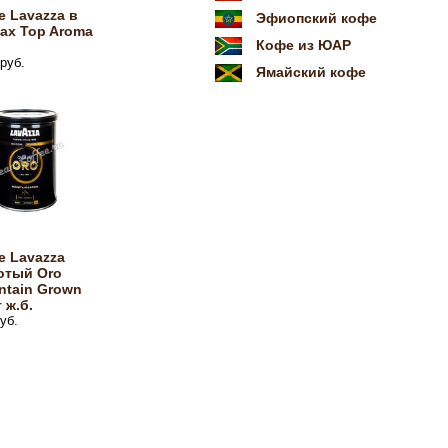
 Lavazza в
Эфиопский кофе
ах Top Aroma
Кофе из ЮАР
руб.
Ямайский кофе
е Lavazza
отый Oro
ntain Grown
г ж.б.
уб.