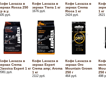
Кофе Lavazza в
Кофе Lavazza в
Кофе Lavazza в
Кофе
зернах Rossa 250
зернах Tierra 1 кг
зернах Crema
зерн
гр в.у.
1676 руб.
Ricca 1 кг
1 кг
505 руб.
2424 руб.
2621 
Кофе Lavazza в
Кофе Lavazza в
Кофе Lavazza в
Коф
зернах Crema
зернах Expert
зернах Oro
мол
Classica Expert 1 кг
Crema amp; Aroma
Mountain Grown
Mou
2081 руб.
1 кг
250 г
250 
2112 руб.
464 руб.
498 р