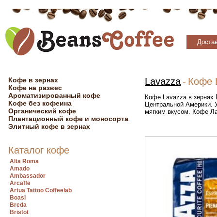
Достав
Кофе в зернах
Lavazza
-
Кофе 
Кофе на развес
Ароматизированный кофе
Кофе Lavazza в зернах 
Кофе без кофеина
Центральной Америки. У
Органический кофе
мягким вкусом. Кофе Ла
Плантационный кофе и моносорта
Элитный кофе в зернах
Каталог кофе
Alta Roma
Amado
Ambassador
Arcaffe
Artua Tattoo Coffeelab
Boasi
Breda
Bristot