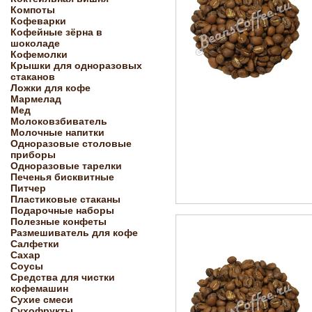
Компоты
Кофеварки
Кофейные зёрна в
шоколаде
Кофемолки
Крышки для одноразовых
стаканов
Ложки для кофе
Мармелад
Мед
Молоковзбиватель
Молочные напитки
Одноразовые столовые
приборы
Одноразовые тарелки
Печенья бисквитные
Питчер
Пластиковые стаканы
Подарочные наборы
Полезные конфеты
Размешиватель для кофе
Салфетки
Сахар
Соусы
Средства для чистки
кофемашин
Сухие смеси
Сухофрукты