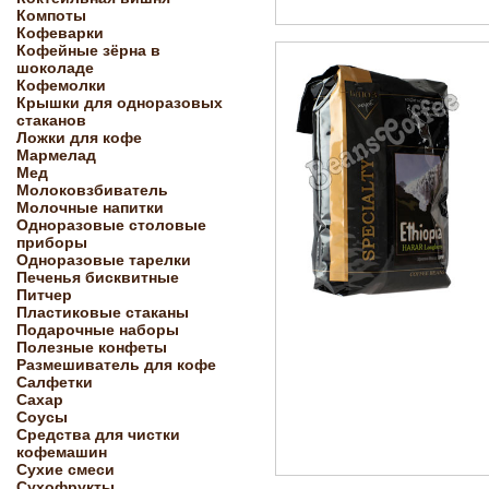
Компоты
Кофеварки
Кофейные зёрна в
шоколаде
Кофемолки
Крышки для одноразовых
стаканов
Ложки для кофе
Мармелад
Мед
Молоковзбиватель
Молочные напитки
Одноразовые столовые
приборы
Одноразовые тарелки
Печенья бисквитные
Питчер
Пластиковые стаканы
Подарочные наборы
Полезные конфеты
Размешиватель для кофе
Салфетки
Сахар
Соусы
Средства для чистки
кофемашин
Сухие смеси
Сухофрукты