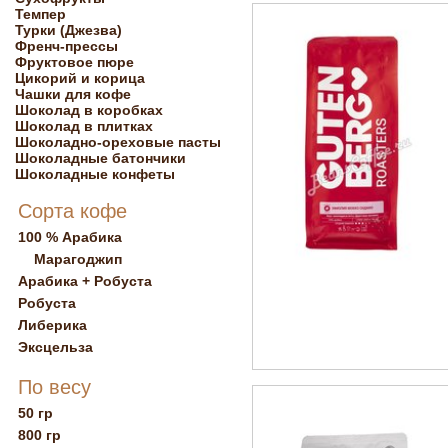
Темпер
Турки (Джезва)
Френч-прессы
Фруктовое пюре
Цикорий и корица
Чашки для кофе
Шоколад в коробках
Шоколад в плитках
Шоколадно-ореховые пасты
Шоколадные батончики
Шоколадные конфеты
Сорта кофе
100 % Арабика
Марагоджип
Арабика + Робуста
Робуста
Либерика
Эксцельза
По весу
50 гр
800 гр