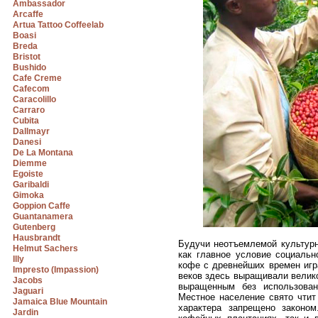
Ambassador
Arcaffe
Artua Tattoo Coffeelab
Boasi
Breda
Bristot
Bushido
Cafe Creme
Cafecom
Caracolillo
Carraro
Cubita
Dallmayr
Danesi
De La Montana
Diemme
Egoiste
Garibaldi
Gimoka
Goppion Caffe
Guantanamera
Gutenberg
Hausbrandt
Будучи неотъемлемой культурн
Helmut Sachers
как главное условие социальн
Illy
кофе с древнейших времен игр
Impresto (Impassion)
веков здесь выращивали велико
Jacobs
выращенным без использован
Jaguari
Местное население свято чтит
Jamaica Blue Mountain
характера запрещено законо
Jardin