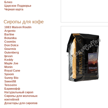
Блюз
Царское Подворье
Черная карта
Сиропы для кофе
1883 Maison Routin
Argento
Barline
Botanika
Coombs
Don Dolce
Gourmix
Gutenberg
Ijevan
Keddy
Maple Joe
Monin
Royal Cane
Spoom
Sunny Bio
Sweetfill
Teisseire
Баринофф
Натуральный сироп
Сиропы для молочных
коктейлей
Дозаторы для сиропов