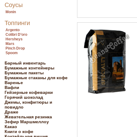
Соусы
Monin
Топпинги
Argento
Colibri D’oro
Hersheys
Mars
Pinch Drop
Spoom
Барный инвентарь
Бумажные контейнеры
Бумажные пакеты
Бумажные стаканы для кофе
Варенье
Вафли
Гейзерные кофеварки
Горячий шоколад
Джемы, конфитюры и
повидло
Драже
Жевательная резинка
Зефир Маршмеллоу
Какао
Книги о кофе
Коктейльная вишня