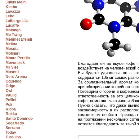
Julius Meinl
Kimbo
Lavazza
Lebo
Lofbergs Lila
Lucaffe
Malongo
Me Trang
Mehmet Efendi
Melitta
Meseta
Molinari
Monte Perello
Movenpick
Благодаря ей во вкусе кофе п
Mr Viet
воздействует на человеческий 
Musetti
Вы будете удивлены, но в ко
Nero Aroma
содержится 136 мг самых разно
Oquendo
За соблазнительный аромат к
Origo
при обжаривании кофейных зер
Owl
Поговорим о горечи в кофейном
Paulig
ответственность за это целик
Pellini
кофе, помогают частично избави
Poli
Нужно сказать, что даже вычи
Rioba
закономерность в их располож
Rokka
комплексом свойств. Природа п
Santo Domingo
на протяжении нескольких соте
Segafredo
остается благодарить за такой
Serrano
Today
Turquino