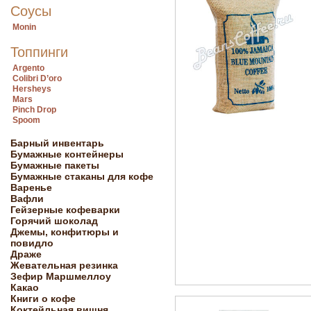
Соусы
Monin
Топпинги
Argento
Colibri D’oro
Hersheys
Mars
Pinch Drop
Spoom
Барный инвентарь
Бумажные контейнеры
Бумажные пакеты
Бумажные стаканы для кофе
Варенье
Вафли
Гейзерные кофеварки
Горячий шоколад
Джемы, конфитюры и
повидло
Драже
Жевательная резинка
Зефир Маршмеллоу
Какао
Книги о кофе
Коктейльная вишня