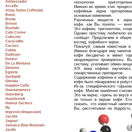
Ambassador
технологии приготовлени
Arcaffe
Именно во время этих процесс
Artua Tattoo Coffeelab
кофейные зерна претерпева
Boasi
основные изменения.
Breda
Различных веществ в зерн
Bristot
кофе, как Вы поняли, — мног
Bushido
Это кофеин, тригонеллин, хлор
Cafe Creme
Однако простому любителю коф
Cafecom
сообщат. Предлагаем в общих
Caracolillo
взгляд, кофейного зерна.
Carraro
Пожалуй, самым известным в 
Cubita
Именно благодаря ему напиток
Dallmayr
кофе бесцветно и имеет гор
Danesi
неоднократно проверялось. В
De La Montana
систему, усиливает обмен вещ
Diemme
XIX века кофеин научились
Egoiste
лекарственных препаратов.
Garibaldi
Содержание кофеина в кофе за
Gimoka
кофе было обнаружено в робуст
Goppion Caffe
Из-за специфического горько
Guantanamera
кофе. Многие ошибочно считают
Gutenberg
Это не верно, горечь во вкусе 
Hausbrandt
не только в зернах кофе. Ег
Helmut Sachers
сказать, что известный напито
Illy
Вы, рассчитывая на бодрость
Impresto (Impassion)
Jacobs
Jaguari
Jamaica Blue Mountain
Jardin