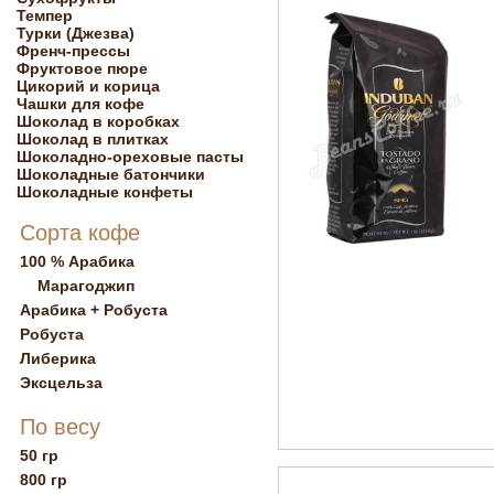
Темпер
Турки (Джезва)
Френч-прессы
Фруктовое пюре
Цикорий и корица
Чашки для кофе
Шоколад в коробках
Шоколад в плитках
Шоколадно-ореховые пасты
Шоколадные батончики
Шоколадные конфеты
Сорта кофе
100 % Арабика
Марагоджип
Арабика + Робуста
Робуста
Либерика
Эксцельза
По весу
50 гр
800 гр