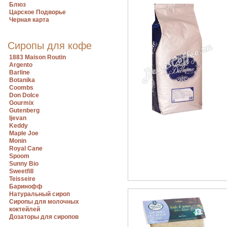
Блюз
Царское Подворье
Черная карта
Сиропы для кофе
1883 Maison Routin
Argento
Barline
Botanika
Coombs
Don Dolce
Gourmix
Gutenberg
Ijevan
Keddy
Maple Joe
Monin
Royal Cane
Spoom
Sunny Bio
Sweetfill
Teisseire
Баринофф
Натуральный сироп
Сиропы для молочных
коктейлей
Дозаторы для сиропов