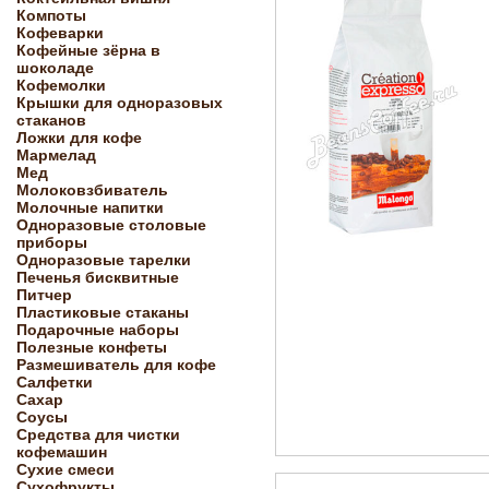
Компоты
Кофеварки
Кофейные зёрна в
шоколаде
Кофемолки
Крышки для одноразовых
стаканов
Ложки для кофе
Мармелад
Мед
Молоковзбиватель
Молочные напитки
Одноразовые столовые
приборы
Одноразовые тарелки
Печенья бисквитные
Питчер
Пластиковые стаканы
Подарочные наборы
Полезные конфеты
Размешиватель для кофе
Салфетки
Сахар
Соусы
Средства для чистки
кофемашин
Сухие смеси
Сухофрукты