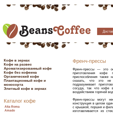
Достав
Кофе в зернах
Френч-прессы
Кофе на развес
Ароматизированный кофе
Френч-прессы — это ос
Кофе без кофеина
приготовления кофе 
Органический кофе
приспособления также 
Плантационный кофе и
сказать, что это не
моносорта
подразумевает пригото
сосуда, так что кофе 
Элитный кофе в зернах
воздействием горячей во
Френч-прессы могут не
Каталог кофе
конструкция в целом один
Alta Roma
с крышкой, поршня и филь
Amado
изготавливается из ст