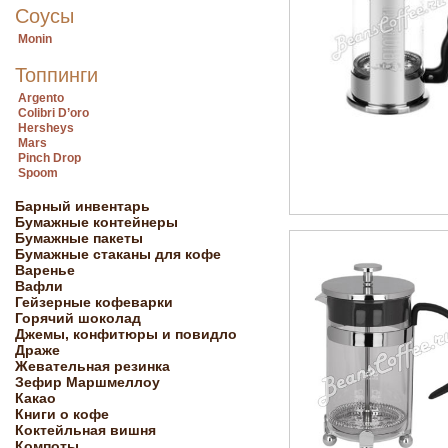
Соусы
Monin
Топпинги
Argento
Colibri D’oro
Hersheys
Mars
Pinch Drop
Spoom
Барный инвентарь
Бумажные контейнеры
Бумажные пакеты
Бумажные стаканы для кофе
Варенье
Вафли
Гейзерные кофеварки
Горячий шоколад
Джемы, конфитюры и повидло
Драже
Жевательная резинка
Зефир Маршмеллоу
Какао
Книги о кофе
Коктейльная вишня
Компоты