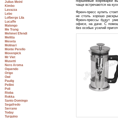
поршневые кофеварки вы
Julius Meinl
чаще встречаются на кух
Kimbo
Lavazza
Френч-пресс купить стои
Lebo
не столь хорошо раскры
Lofbergs Lila
Френч-прессы будут ум
Lucaffe
офисе, на даче. С помо
Malongo
без особых усилий пригот
Me Trang
Mehmet Efendi
Melitta
Meseta
Molinari
Monte Perello
Movenpick
Mr Viet
Musetti
Nero Aroma
Oquendo
Origo
Owl
Paulig
Pellini
Poli
Rioba
Rokka
Santo Domingo
Segafredo
Serrano
Today
Turquino