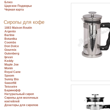
Блюз
Царское Подворье
Черная карта
Сиропы для кофе
1883 Maison Routin
Argento
Barline
Botanika
Coombs
Don Dolce
Gourmix
Gutenberg
Ijevan
Keddy
Maple Joe
Monin
Royal Cane
Spoom
Sunny Bio
Sweetfill
Teisseire
Баринофф
Натуральный сироп
Сиропы для молочных
коктейлей
Дозаторы для сиропов