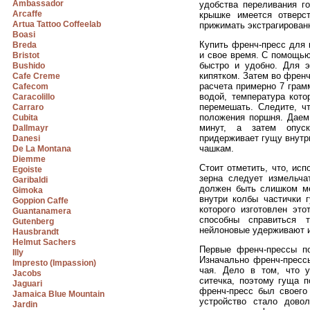
Ambassador
удобства переливания го
Arcaffe
крышке имеется отвер
Artua Tattoo Coffeelab
прижимать экстрагирован
Boasi
Купить френч-пресс для 
Breda
и свое время. С помощью
Bristot
быстро и удобно. Для э
Bushido
кипятком. Затем во френ
Cafe Creme
расчета примерно 7 грам
Cafecom
водой, температура кото
Caracolillo
перемешать. Следите, ч
Carraro
положения поршня. Даем 
Cubita
минут, а затем опус
Dallmayr
придерживает гущу внутр
Danesi
чашкам.
De La Montana
Diemme
Стоит отметить, что, ис
Egoiste
зерна следует измельча
Garibaldi
должен быть слишком м
Gimoka
внутри колбы частички 
Goppion Caffe
которого изготовлен это
Guantanamera
способны справиться 
Gutenberg
нейлоновые удерживают и
Hausbrandt
Helmut Sachers
Первые френч-прессы по
Illy
Изначально френч-пресс
Impresto (Impassion)
чая. Дело в том, что 
Jacobs
ситечка, поэтому гуща п
Jaguari
френч-пресс был своего 
Jamaica Blue Mountain
устройство стало дово
Jardin