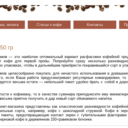
ка, оплата
Статьи о кофе
Контакты
Пр
50 гр
ммов — это наиболее оптимальный вариант расфасовки кофейной прод
т кофе для первой пробы. Попробуйте сразу несколько разновидн
х упаковках, чтобы в дальнейшем приобрести понравившийся сорт в уп
ммов целесообразно покупать для нечастого использования в домашн
го, если Ваша работа предусматривает регулярные командировки, то
идется весьма кстати — небольшой пакет удобно брать с собой в доро
гости к кофеману, то в качестве сувенира преподнесите ему миниатюр
весьма приятно получить в дар новый сорт обожаемого напитка.
рнет-магазина представлены как классические разновидности кофейно
инальные сорта, например, кофе с шоколадной стружкой. Кофе в зер
 пакеты, предотвращающие контакт зерен с губительными факторами
зерновой кофе в деревянном 150-граммовом бочонке.