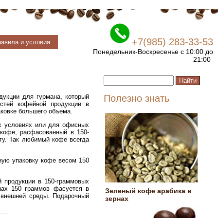
+7(985) 283-33-53
авила и условия
Понедельник-Воскресенье с 10:00 до
21:00
укции для гурмана, который
Полезно знать
остей кофейной продукции в
аковке большего объема.
их условиях или для офисных
 кофе, расфасованный в 150-
гу. Так любимый кофе всегда
ную упаковку кофе весом 150
й продукции в 150-граммовых
нах 150 граммов фасуется в
Зеленый кофе арабика в
 внешней среды. Подарочный
зернах