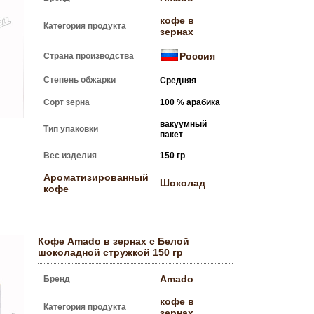
кофе в
Категория продукта
зернах
Россия
Страна производства
Степень обжарки
Средняя
Сорт зерна
100 % арабика
вакуумный
Тип упаковки
пакет
Вес изделия
150 гр
Ароматизированный
Шоколад
кофе
Кофе Amado в зернах с Белой
шоколадной стружкой 150 гр
Amado
Бренд
кофе в
Категория продукта
зернах