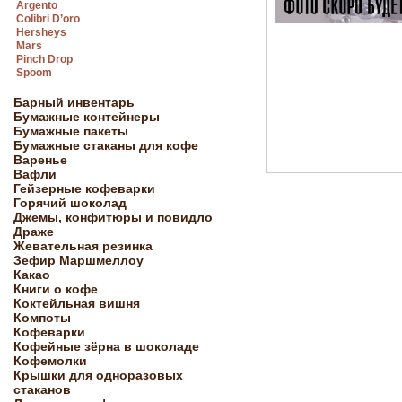
Argento
Colibri D’oro
Hersheys
Mars
Pinch Drop
Spoom
Барный инвентарь
Бумажные контейнеры
Бумажные пакеты
Бумажные стаканы для кофе
Варенье
Вафли
Гейзерные кофеварки
Горячий шоколад
Джемы, конфитюры и повидло
Драже
Жевательная резинка
Зефир Маршмеллоу
Какао
Книги о кофе
Коктейльная вишня
Компоты
Кофеварки
Кофейные зёрна в шоколаде
Кофемолки
Крышки для одноразовых
стаканов