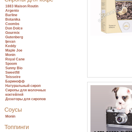
1883 Maison Routin
Argento
Barline
Botanika
Coombs
Don Dolce
Gourmix
Gutenberg
Ijevan
Keddy
Maple Joe
Monin
Royal Cane
Spoom
Sunny Bio
Sweetfill
Teisseire
Баринофф
Натуральный сироп
Сиропы для молочных
коктейлей
Дозаторы для сиропов
Соусы
Monin
Топпинги