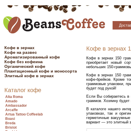
Достав
Кофе в зернах
Кофе в зернах 1
Кофе на развес
Ароматизированный кофе
Кофе в зернах 150 гра
Кофе без кофеина
приобретает новый сор
Органический кофе
небольших 150-граммовы
Плантационный кофе и моносорта
Кофе в зернах 150 гра
Элитный кофе в зернах
кофе-брейков. Кроме то
граммовые упаковки, пр
будет под рукой!
Каталог кофе
Если Вы собираетесь в 
Alta Roma
граммов. Хозяину будет 
Amado
Ambassador
В каталоге нашего инте
Arcaffe
упаковках, так и ориг
Artua Tattoo Coffeelab
герметичные вакуумные
Boasi
вариант — это элитный 
Breda
Bristot