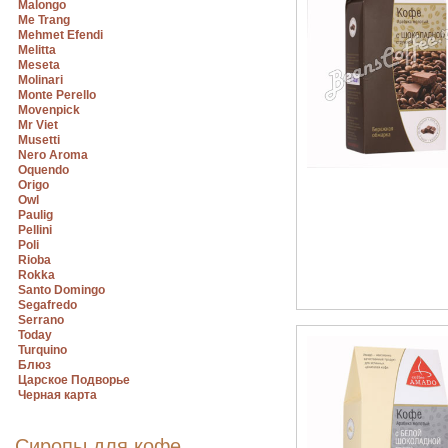
Malongo
Me Trang
Mehmet Efendi
Melitta
Meseta
Molinari
Monte Perello
Movenpick
Mr Viet
Musetti
Nero Aroma
Oquendo
Origo
Owl
Paulig
Pellini
Poli
Rioba
Rokka
Santo Domingo
Segafredo
Serrano
Today
Turquino
Блюз
Царское Подворье
Черная карта
Сиропы для кофе