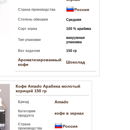
Россия
Страна производства
Степень обжарки
Средняя
Сорт зерна
100 % арабика
вакуумная
Тип упаковки
упаковка
Вес изделия
150 гр
Ароматизированный
Шоколад
кофе
Кофе Amado Арабика молотый
корицей 150 гр
Amado
Бренд
Категория
кофе в зернах
продукта
Страна
Россия
производства