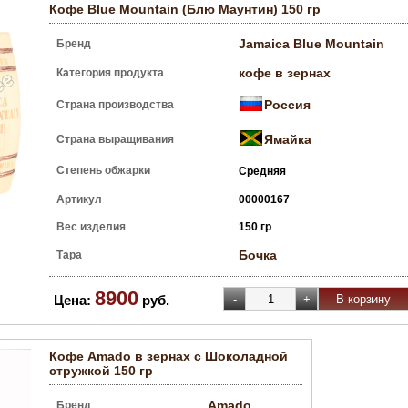
Кофе Blue Mountain (Блю Маунтин) 150 гр
Jamaica Blue Mountain
Бренд
кофе в зернах
Категория продукта
Россия
Страна производства
Ямайка
Страна выращивания
Степень обжарки
Средняя
Артикул
00000167
Вес изделия
150 гр
Бочка
Тара
8900
Цена:
руб.
Кофе Amado в зернах с Шоколадной
стружкой 150 гр
Amado
Бренд