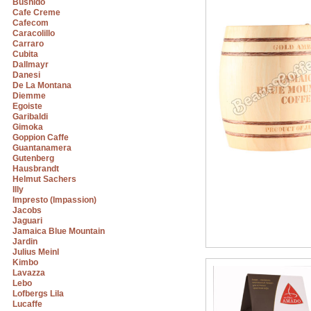
Bushido
Cafe Creme
Cafecom
Caracolillo
Carraro
Cubita
Dallmayr
Danesi
De La Montana
Diemme
Egoiste
Garibaldi
Gimoka
Goppion Caffe
Guantanamera
Gutenberg
Hausbrandt
Helmut Sachers
Illy
Impresto (Impassion)
Jacobs
Jaguari
Jamaica Blue Mountain
Jardin
Julius Meinl
Kimbo
Lavazza
Lebo
Lofbergs Lila
Lucaffe