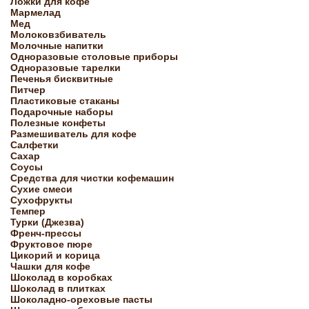
Ложки для кофе
Мармелад
Мед
Молоковзбиватель
Молочные напитки
Одноразовые столовые приборы
Одноразовые тарелки
Печенья бисквитные
Питчер
Пластиковые стаканы
Подарочные наборы
Полезные конфеты
Размешиватель для кофе
Салфетки
Сахар
Соусы
Средства для чистки кофемашин
Сухие смеси
Сухофрукты
Темпер
Турки (Джезва)
Френч-прессы
Фруктовое пюре
Цикорий и корица
Чашки для кофе
Шоколад в коробках
Шоколад в плитках
Шоколадно-ореховые пасты