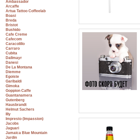
Ambassador
Arcaffe
Artua Tattoo Coffeelab
Boasi
Breda
Bristot
Bushido
Cafe Creme
Cafecom
Caracolillo
Carraro
Cubita
Dallmayr
Danesi
De La Montana
Diemme
Egoiste
Garibaldi
Gimoka
Goppion Caffe
Guantanamera
Gutenberg
Hausbrandt
Helmut Sachers
Illy
Impresto (Impassion)
Jacobs
Jaguari
Jamaica Blue Mountain
Jardin