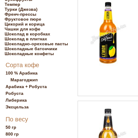
Темпер
Турки (Джезва)
Френч-прессы
Фруктовое пюре
Цикорий и корица
Чашки для кофе
Шоколад в коробках
Шоколад в плитках
Шоколадно-ореховые пасты
Шоколадные батончики
Шоколадные конфеты
Сорта кофе
100 % Арабика
Марагоджип
Арабика + Робуста
Робуста
Либерика
Эксцельза
По весу
50 гр
800 гр