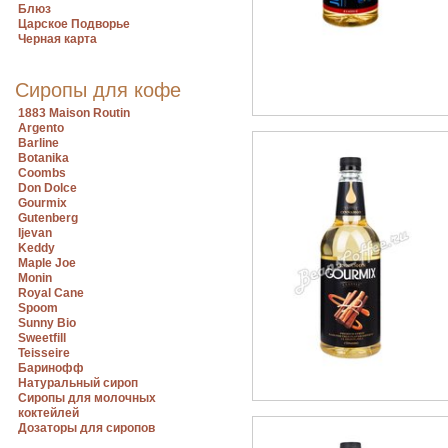
Блюз
Царское Подворье
Черная карта
Сиропы для кофе
1883 Maison Routin
Argento
Barline
Botanika
Coombs
Don Dolce
Gourmix
Gutenberg
Ijevan
Keddy
Maple Joe
Monin
Royal Cane
Spoom
Sunny Bio
Sweetfill
Teisseire
Баринофф
Натуральный сироп
Сиропы для молочных
коктейлей
Дозаторы для сиропов