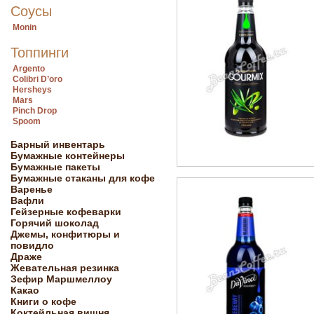
Соусы
Monin
Топпинги
Argento
Colibri D’oro
Hersheys
Mars
Pinch Drop
Spoom
Барный инвентарь
Бумажные контейнеры
Бумажные пакеты
Бумажные стаканы для кофе
Варенье
Вафли
Гейзерные кофеварки
Горячий шоколад
Джемы, конфитюры и
повидло
Драже
Жевательная резинка
Зефир Маршмеллоу
Какао
Книги о кофе
Коктейльная вишня