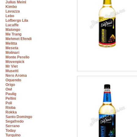
Julius Meinl
Kimbo
Lavazza
Lebo
Lofbergs Lila
Lucaffe
Malongo
Me Trang
Mehmet Efendi
Melitta
Meseta
Molinari
Monte Perello
Movenpick
Mr Viet
Musetti
Nero Aroma
Oquendo
Origo
Owl
Paulig
Pellini
Poli
Rioba
Rokka
Santo Domingo
Segafredo
Serrano
Today
Turquino