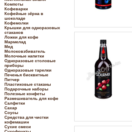
Компоты
Кофеварки
Кофейные зёрна в
шоколаде
Кофемолки
Крышки для одноразовых
стаканов
Ложки для кофе
Мармелад
Мед
Молоковзбиватель
Молочные напитки
Одноразовые столовые
приборы
Одноразовые тарелки
Печенья бисквитные
Питчер
Пластиковые стаканы
Подарочные наборы
Полезные конфеты
Размешиватель для кофе
Салфетки
Сахар
Соусы
Средства для чистки
кофемашин
Сухие смеси
Сухофрукты