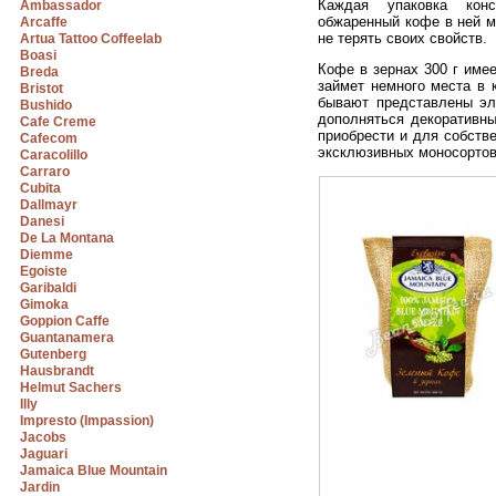
Каждая упаковка конс
Ambassador
обжаренный кофе в ней м
Arcaffe
не терять своих свойств.
Artua Tattoo Coffeelab
Boasi
Кофе в зернах 300 г име
Breda
займет немного места в 
Bristot
бывают представлены эл
Bushido
дополняться декоративн
Cafe Creme
приобрести и для собств
Cafecom
эксклюзивных моносортов
Caracolillo
Carraro
Cubita
Dallmayr
Danesi
De La Montana
Diemme
Egoiste
Garibaldi
Gimoka
Goppion Caffe
Guantanamera
Gutenberg
Hausbrandt
Helmut Sachers
Illy
Impresto (Impassion)
Jacobs
Jaguari
Jamaica Blue Mountain
Jardin