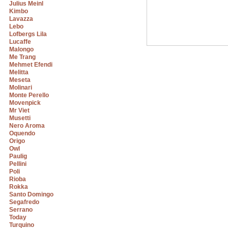
Julius Meinl
Kimbo
Lavazza
Lebo
Lofbergs Lila
Lucaffe
Malongo
Me Trang
Mehmet Efendi
Melitta
Meseta
Molinari
Monte Perello
Movenpick
Mr Viet
Musetti
Nero Aroma
Oquendo
Origo
Owl
Paulig
Pellini
Poli
Rioba
Rokka
Santo Domingo
Segafredo
Serrano
Today
Turquino