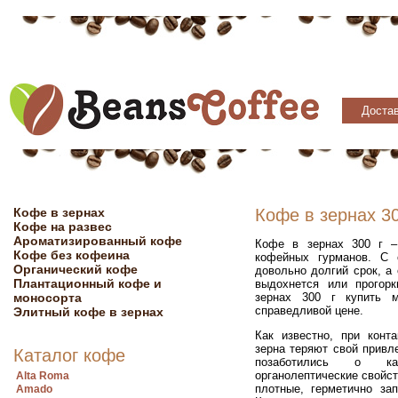
Достав
Кофе в зернах
Кофе в зернах 30
Кофе на развес
Ароматизированный кофе
Кофе в зернах 300 г –
Кофе без кофеина
кофейных гурманов. С 
Органический кофе
довольно долгий срок, а
Плантационный кофе и
выдохнется или прогорк
моносорта
зернах 300 г купить 
справедливой цене.
Элитный кофе в зернах
Как известно, при конт
зерна теряют свой привл
Каталог кофе
позаботились о кач
органолептические свойст
Alta Roma
плотные, герметично за
Amado