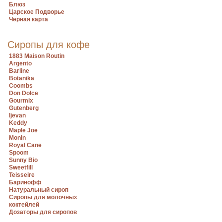
Блюз
Царское Подворье
Черная карта
Сиропы для кофе
1883 Maison Routin
Argento
Barline
Botanika
Coombs
Don Dolce
Gourmix
Gutenberg
Ijevan
Keddy
Maple Joe
Monin
Royal Cane
Spoom
Sunny Bio
Sweetfill
Teisseire
Баринофф
Натуральный сироп
Сиропы для молочных
коктейлей
Дозаторы для сиропов