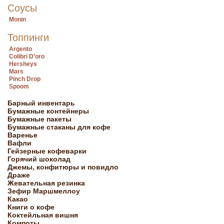
Соусы
Monin
Топпинги
Argento
Colibri D’oro
Hersheys
Mars
Pinch Drop
Spoom
Барный инвентарь
Бумажные контейнеры
Бумажные пакеты
Бумажные стаканы для кофе
Варенье
Вафли
Гейзерные кофеварки
Горячий шоколад
Джемы, конфитюры и повидло
Драже
Жевательная резинка
Зефир Маршмеллоу
Какао
Книги о кофе
Коктейльная вишня
Компоты