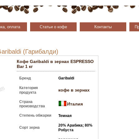
ка, оплата
Статьи о кофе
Контакты
Пр
aribaldi (Гарибалди)
Кофе Garibaldi в зернах ESPRESSO
Bar 1 кг
Бренд
Garibaldi
Категория
кофе в зернах
продукта
Страна
Италия
производства
Степень обжарки
Темная
20% Арабика; 80%
Сорт зерна
Робуста