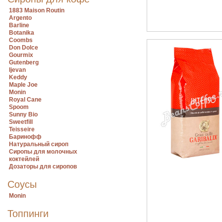
1883 Maison Routin
Argento
Barline
Botanika
Coombs
Don Dolce
Gourmix
Gutenberg
Ijevan
Keddy
Maple Joe
Monin
Royal Cane
Spoom
Sunny Bio
Sweetfill
Teisseire
Баринофф
Натуральный сироп
Сиропы для молочных
коктейлей
Дозаторы для сиропов
Соусы
Monin
Топпинги