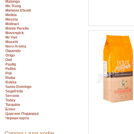
Malongo
Me Trang
Mehmet Efendi
Melitta
Meseta
Molinari
Monte Perello
Movenpick
Mr Viet
Musetti
Nero Aroma
Oquendo
Origo
Owl
Paulig
Pellini
Poli
Rioba
Rokka
Santo Domingo
Segafredo
Serrano
Today
Turquino
Блюз
Царское Подворье
Черная карта
Сиропы для кофе