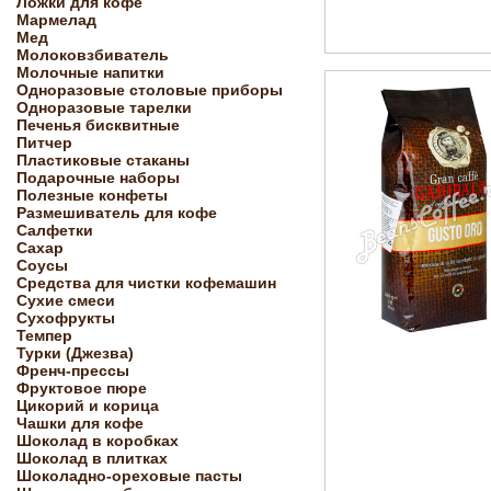
Ложки для кофе
Мармелад
Мед
Молоковзбиватель
Молочные напитки
Одноразовые столовые приборы
Одноразовые тарелки
Печенья бисквитные
Питчер
Пластиковые стаканы
Подарочные наборы
Полезные конфеты
Размешиватель для кофе
Салфетки
Сахар
Соусы
Средства для чистки кофемашин
Сухие смеси
Сухофрукты
Темпер
Турки (Джезва)
Френч-прессы
Фруктовое пюре
Цикорий и корица
Чашки для кофе
Шоколад в коробках
Шоколад в плитках
Шоколадно-ореховые пасты