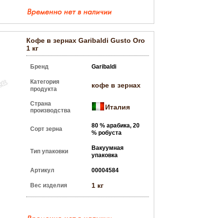
Кофе в зернах Garibaldi Gusto Oro
1 кг
Бренд
Garibaldi
Категория
кофе в зернах
продукта
Страна
Италия
производства
80 % арабика, 20
Сорт зерна
% робуста
Вакуумная
Тип упаковки
упаковка
Артикул
00004584
1 кг
Вес изделия