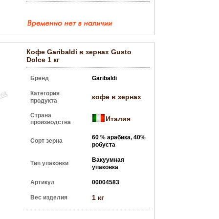
Кофе Garibaldi в зернах Gusto
Dolce 1 кг
Бренд
Garibaldi
Категория
кофе в зернах
продукта
Страна
Италия
производства
60 % арабика, 40%
Сорт зерна
робуста
Вакуумная
Тип упаковки
упаковка
Артикул
00004583
1 кг
Вес изделия