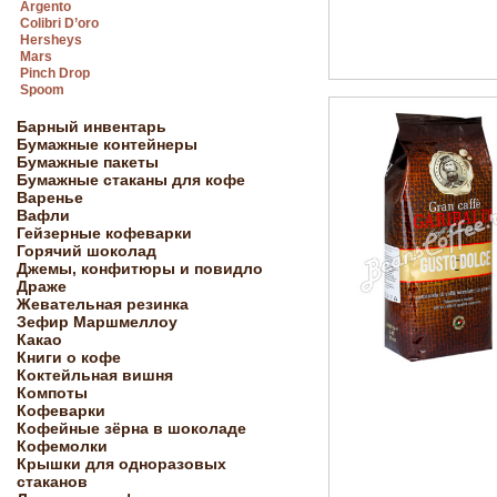
Argento
Colibri D’oro
Hersheys
Mars
Pinch Drop
Spoom
Барный инвентарь
Бумажные контейнеры
Бумажные пакеты
Бумажные стаканы для кофе
Варенье
Вафли
Гейзерные кофеварки
Горячий шоколад
Джемы, конфитюры и повидло
Драже
Жевательная резинка
Зефир Маршмеллоу
Какао
Книги о кофе
Коктейльная вишня
Компоты
Кофеварки
Кофейные зёрна в шоколаде
Кофемолки
Крышки для одноразовых
стаканов