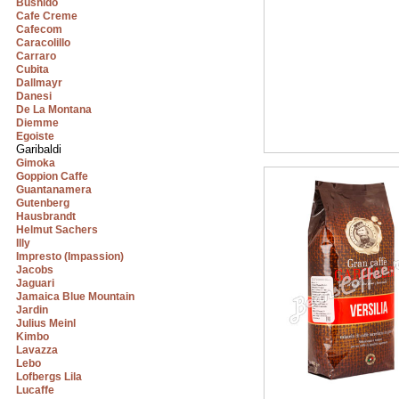
Bushido
Cafe Creme
Cafecom
Caracolillo
Carraro
Cubita
Dallmayr
Danesi
De La Montana
Diemme
Egoiste
Garibaldi
Gimoka
Goppion Caffe
Guantanamera
Gutenberg
Hausbrandt
Helmut Sachers
Illy
Impresto (Impassion)
Jacobs
Jaguari
Jamaica Blue Mountain
Jardin
Julius Meinl
Kimbo
Lavazza
Lebo
Lofbergs Lila
Lucaffe