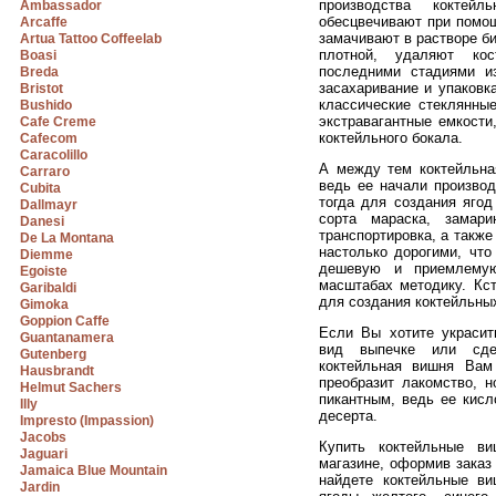
производства коктей
Ambassador
обесцвечивают при помощ
Arcaffe
замачивают в растворе б
Artua Tattoo Coffeelab
плотной, удаляют ко
Boasi
последними стадиями и
Breda
засахаривание и упаковк
Bristot
классические стеклянны
Bushido
экстравагантные емкости
Cafe Creme
коктейльного бокала.
Cafecom
Caracolillo
А между тем коктейльна
Carraro
ведь ее начали производ
Cubita
тогда для создания ягод
Dallmayr
сорта мараска, замар
Danesi
транспортировка, а такж
De La Montana
настолько дорогими, что
Diemme
дешевую и приемлему
Egoiste
масштабах методику. Кст
Garibaldi
для создания коктейльны
Gimoka
Goppion Caffe
Если Вы хотите украсит
Guantanamera
вид выпечке или сде
Gutenberg
коктейльная вишня Вам
Hausbrandt
преобразит лакомство, н
Helmut Sachers
пикантным, ведь ее кисл
Illy
десерта.
Impresto (Impassion)
Jacobs
Купить коктейльные в
Jaguari
магазине, оформив заказ
Jamaica Blue Mountain
найдете коктейльные ви
Jardin