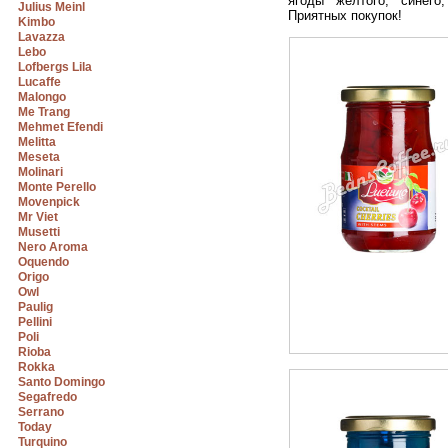
ягоды желтого, синего
Julius Meinl
Приятных покупок!
Kimbo
Lavazza
Lebo
Lofbergs Lila
Lucaffe
Malongo
Me Trang
Mehmet Efendi
Melitta
Meseta
Molinari
Monte Perello
Movenpick
Mr Viet
Musetti
Nero Aroma
Oquendo
Origo
Owl
Paulig
Pellini
Poli
Rioba
Rokka
Santo Domingo
Segafredo
Serrano
Today
Turquino