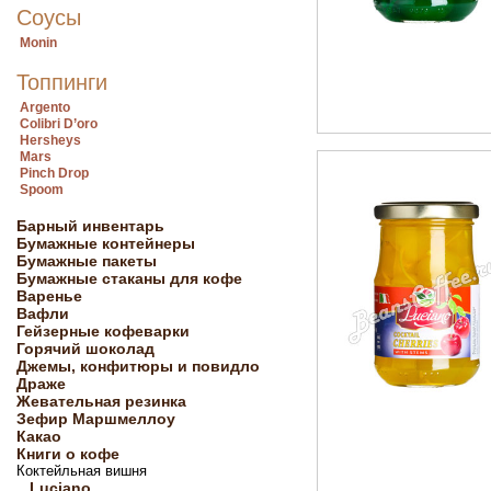
Соусы
Monin
Топпинги
Argento
Colibri D’oro
Hersheys
Mars
Pinch Drop
Spoom
Барный инвентарь
Бумажные контейнеры
Бумажные пакеты
Бумажные стаканы для кофе
Варенье
Вафли
Гейзерные кофеварки
Горячий шоколад
Джемы, конфитюры и повидло
Драже
Жевательная резинка
Зефир Маршмеллоу
Какао
Книги о кофе
Коктейльная вишня
Luciano