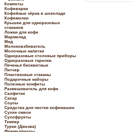
Компоты
Кофеварки
Кофейные зёрна в шоколаде
Кофемолки
Крышки для одноразовых
стаканов
Ложки для кофе
Мармелад
Мед
Молоковзбиватель
Молочные напитки
Одноразовые столовые приборы
Одноразовые тарелки
Печенья бисквитные
Питчер
Пластиковые стаканы
Подарочные наборы
Полезные конфеты
Размешиватель для кофе
Салфетки
Сахар
Соусы
Средства для чистки кофемашин
Сухие смеси
Сухофрукты
Темпер
Турки (Джезва)
Френч-прессы