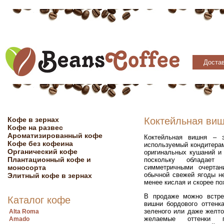
Достав
Кофе в зернах
Коктейльная ви
Кофе на развес
Ароматизированный кофе
Коктейльная вишня – 
Кофе без кофеина
используемый кондитера
Органический кофе
оригинальных кушаний и 
Плантационный кофе и
поскольку обладает
моносорта
симметричными очертан
обычной свежей ягоды не
Элитный кофе в зернах
менее кислая и скорее п
В продаже можно встре
Каталог кофе
вишни бордового оттенка
зеленого или даже желт
Alta Roma
желаемые оттенки п
Amado