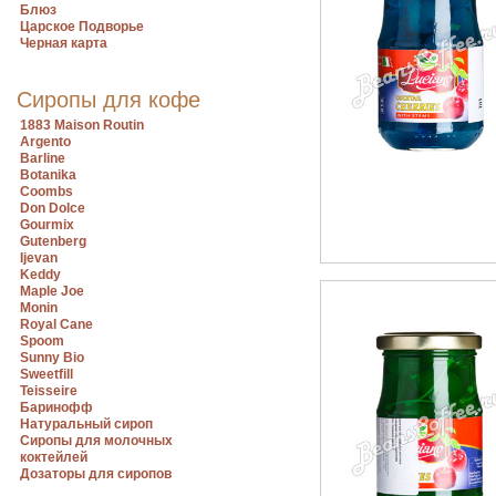
Блюз
Царское Подворье
Черная карта
Сиропы для кофе
1883 Maison Routin
Argento
Barline
Botanika
Coombs
Don Dolce
Gourmix
Gutenberg
Ijevan
Keddy
Maple Joe
Monin
Royal Cane
Spoom
Sunny Bio
Sweetfill
Teisseire
Баринофф
Натуральный сироп
Сиропы для молочных
коктейлей
Дозаторы для сиропов