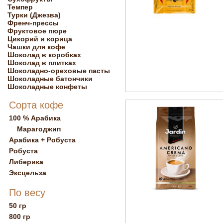
Темпер
Турки (Джезва)
Френч-прессы
Фруктовое пюре
Цикорий и корица
Чашки для кофе
Шоколад в коробках
Шоколад в плитках
Шоколадно-ореховые пасты
Шоколадные батончики
Шоколадные конфеты
Сорта кофе
100 % Арабика
Марагоджип
Арабика + Робуста
Робуста
Либерика
Эксцельза
По весу
50 гр
800 гр