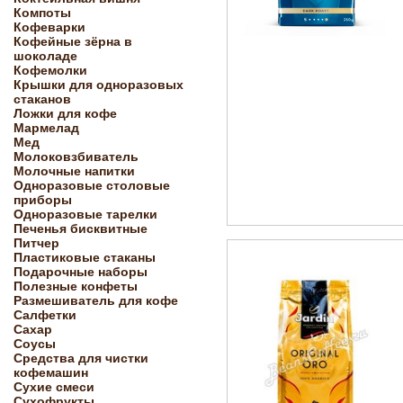
Компоты
Кофеварки
Кофейные зёрна в
шоколаде
Кофемолки
Крышки для одноразовых
стаканов
Ложки для кофе
Мармелад
Мед
Молоковзбиватель
Молочные напитки
Одноразовые столовые
приборы
Одноразовые тарелки
Печенья бисквитные
Питчер
Пластиковые стаканы
Подарочные наборы
Полезные конфеты
Размешиватель для кофе
Салфетки
Сахар
Соусы
Средства для чистки
кофемашин
Сухие смеси
Сухофрукты