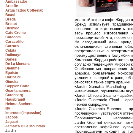
Ambassador
Arcaffe
Artua Tattoo Coffeelab
Boasi
Breda
молотый кофе и кофе Жардин в
Bristot
Бренд использует традицион
Bushido
позволяет от и до выявить ню
Cafe Creme
весь процесс изготовления
Cafecom
производителей, что, несомненн
Caracolillo
На сегодняшний день бренд 
Carraro
отличающихся степенью обжа
Cubita
представленные в ассортимент
Dallmayr
преимущественно в Колумбии и
Danesi
Компания Жардин работает в дву
De La Montana
согласно тенденциям мировой 
Diemme
Особенностью направления Ja
Egoiste
арабики, обязательно моносо
Garibaldi
условиях, в одной стране, о
Gimoka
относятся такие сорта арабики, 
Goppion Caffe
•Jardin Sumatra Mandheling 
Guantanamera
интенсивным, гармоничным вкус
Gutenberg
•Jardin Ethiopia Sidamo – араб
Hausbrandt
•Jardin Guatemala Cloud – ар
Helmut Sachers
черной смородины.
Illy
•Jardin Colombia Supremo – а
Impresto (Impassion)
послевкусии чувствуются оттен
Jacobs
Особенностью направлен
Jaguari
Jardin Gourmet считается четк
Jamaica Blue Mountain
составление кофейного купаж
Jardin
Производители исходят из тог