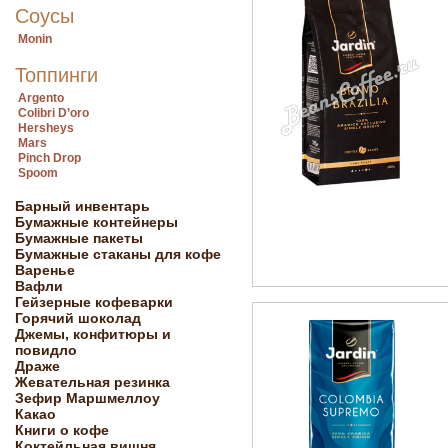
Соусы
Monin
Топпинги
Argento
Colibri D’oro
Hersheys
Mars
Pinch Drop
Spoom
Барный инвентарь
Бумажные контейнеры
Бумажные пакеты
Бумажные стаканы для кофе
Варенье
Вафли
Гейзерные кофеварки
Горячий шоколад
Джемы, конфитюры и
повидло
Драже
Жевательная резинка
Зефир Маршмеллоу
Какао
Книги о кофе
Коктейльная вишня