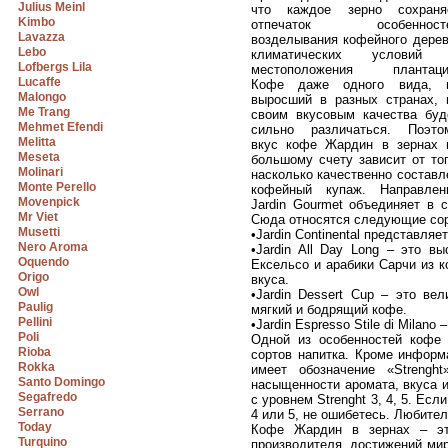
Julius Meinl
что каждое зерно сохраня
Kimbo
отпечаток особенност
Lavazza
возделывания кофейного дерев
Lebo
климатических условий
Lofbergs Lila
местоположения плантаци
Lucaffe
Кофе даже одного вида, 
Malongo
выросший в разных странах, 
Me Trang
своим вкусовым качества буд
Mehmet Efendi
сильно различаться. Поэто
Melitta
вкус кофе Жардин в зернах 
Meseta
большому счету зависит от тог
Molinari
насколько качественно составл
Monte Perello
кофейный купаж. Направлен
Movenpick
Jardin Gourmet объединяет в 
Mr Viet
Сюда относятся следующие сор
Musetti
•Jardin Continental представля
Nero Aroma
•Jardin All Day Long – это в
Oquendo
Ексельсо и арабики Сарчи из 
Origo
вкуса.
Owl
•Jardin Dessert Cup – это ве
Paulig
мягкий и бодрящий кофе.
Pellini
•Jardin Espresso Stile di Mila
Poli
Одной из особенностей кофе 
Rioba
сортов напитка. Кроме информ
Rokka
имеет обозначение «Strengh
Santo Domingo
насыщенности аромата, вкуса и
Segafredo
с уровнем Strenght 3, 4, 5. Ес
Serrano
4 или 5, не ошибетесь. Любител
Today
Кофе Жардин в зернах – это
Turquino
производителя, достижений ми