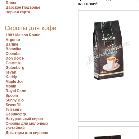
Блюз
плантаций!
Царское Подворье
Черная карта
Сиропы для кофе
1883 Maison Routin
Argento
Barline
Botanika
Coombs
Don Dolce
Gourmix
Gutenberg
Ijevan
Keddy
Maple Joe
Monin
Royal Cane
Spoom
Sunny Bio
Sweetfill
Teisseire
Баринофф
Натуральный сироп
Сиропы для молочных
коктейлей
Дозаторы для сиропов