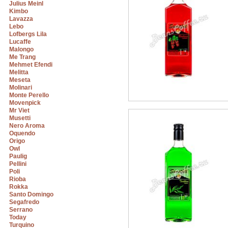
Julius Meinl
Kimbo
Lavazza
Lebo
Lofbergs Lila
Lucaffe
Malongo
Me Trang
Mehmet Efendi
Melitta
Meseta
Molinari
Monte Perello
Movenpick
Mr Viet
Musetti
Nero Aroma
Oquendo
Origo
Owl
Paulig
Pellini
Poli
Rioba
Rokka
Santo Domingo
Segafredo
Serrano
Today
Turquino