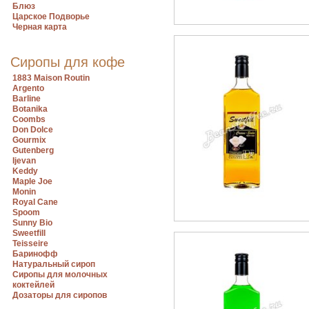
Блюз
Царское Подворье
Черная карта
Сиропы для кофе
1883 Maison Routin
Argento
Barline
Botanika
Coombs
Don Dolce
Gourmix
Gutenberg
Ijevan
Keddy
Maple Joe
Monin
Royal Cane
Spoom
Sunny Bio
Sweetfill
Teisseire
Баринофф
Натуральный сироп
Сиропы для молочных
коктейлей
Дозаторы для сиропов