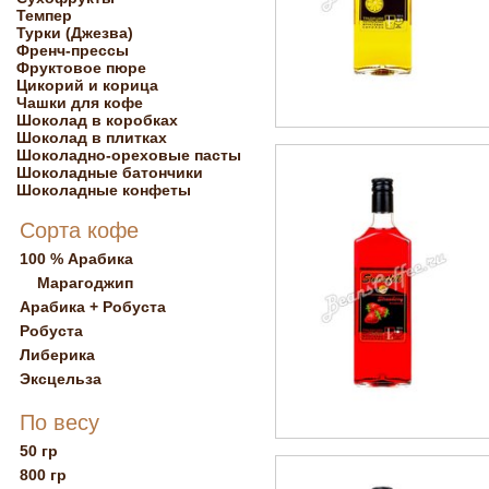
Темпер
Турки (Джезва)
Френч-прессы
Фруктовое пюре
Цикорий и корица
Чашки для кофе
Шоколад в коробках
Шоколад в плитках
Шоколадно-ореховые пасты
Шоколадные батончики
Шоколадные конфеты
Сорта кофе
100 % Арабика
Марагоджип
Арабика + Робуста
Робуста
Либерика
Эксцельза
По весу
50 гр
800 гр