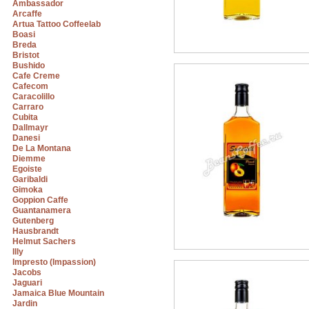
Ambassador
Arcaffe
Artua Tattoo Coffeelab
Boasi
Breda
Bristot
Bushido
Cafe Creme
Cafecom
Caracolillo
Carraro
Cubita
Dallmayr
Danesi
De La Montana
Diemme
Egoiste
Garibaldi
Gimoka
Goppion Caffe
Guantanamera
Gutenberg
Hausbrandt
Helmut Sachers
Illy
Impresto (Impassion)
Jacobs
Jaguari
Jamaica Blue Mountain
Jardin