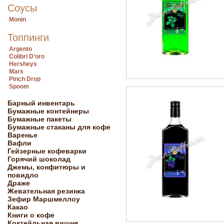
Соусы
Monin
Топпинги
Argento
Colibri D’oro
Hersheys
Mars
Pinch Drop
Spoom
Барный инвентарь
Бумажные контейнеры
Бумажные пакеты
Бумажные стаканы для кофе
Варенье
Вафли
Гейзерные кофеварки
Горячий шоколад
Джемы, конфитюры и
повидло
Драже
Жевательная резинка
Зефир Маршмеллоу
Какао
Книги о кофе
Коктейльная вишня