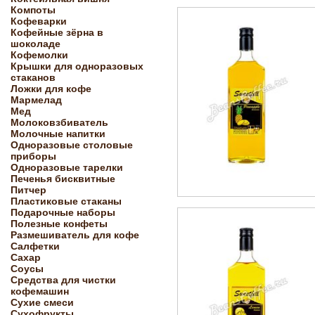
Компоты
Кофеварки
Кофейные зёрна в
шоколаде
Кофемолки
Крышки для одноразовых
стаканов
Ложки для кофе
Мармелад
Мед
Молоковзбиватель
Молочные напитки
Одноразовые столовые
приборы
Одноразовые тарелки
Печенья бисквитные
Питчер
Пластиковые стаканы
Подарочные наборы
Полезные конфеты
Размешиватель для кофе
Салфетки
Сахар
Соусы
Средства для чистки
кофемашин
Сухие смеси
Сухофрукты