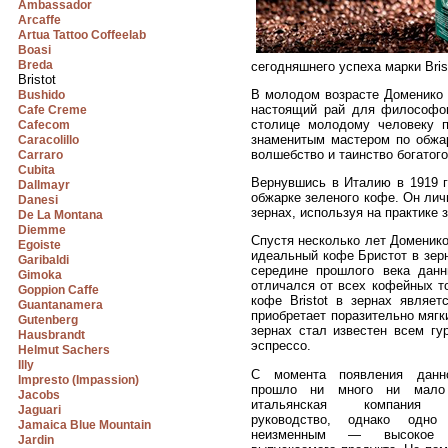
Ambassador
Arcaffe
Artua Tattoo Coffeelab
Boasi
Breda
сегодняшнего успеха марки Bris
Bristot
В молодом возрасте Доменико 
Bushido
настоящий рай для философов
Cafe Creme
столице молодому человеку п
Cafecom
знаменитым мастером по обжа
Caracolillo
волшебство и таинство богатог
Carraro
Cubita
Вернувшись в Италию в 1919 г
Dallmayr
обжарке зеленого кофе. Он лич
Danesi
зернах, используя на практике 
De La Montana
Diemme
Спустя несколько лет Доменико
Egoiste
идеальный кофе Бристот в зер
Garibaldi
середине прошлого века данн
Gimoka
отличался от всех кофейных т
Goppion Caffe
кофе Bristot в зернах являет
Guantanamera
приобретает поразительно мягк
Gutenberg
зернах стал известен всем гу
Hausbrandt
эспрессо.
Helmut Sachers
Illy
С момента появления данн
Impresto (Impassion)
прошло ни много ни мало
Jacobs
итальянская компания 
Jaguari
руководство, однако одно 
Jamaica Blue Mountain
неизменным — высокое к
Jardin