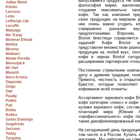
выпускаемого продукта. Не по
Julius Meinl
философия марки, заключа
Kimbo
создании максимально каче
Lavazza
кофе. Так как компания пре
Lebo
свою продукцию на мировом р
Lofbergs Lila
нее очень важно угодить к
Lucaffe
совершенно разными вк
Malongo
предпочтениями. Впрочем, 
Me Trang
Bristot блестяще справляется
Mehmet Efendi
задачей! Кофе Bristot 
Melitta
представлен множеством разно
Meseta
продукции на любой вкус, поэ
Molinari
кофе в зернах Bristot сегод
Monte Perello
расширением партнерских отнош
Movenpick
Mr Viet
Постоянное стремление компан
Musetti
делу и древние традиции, поз
Nero Aroma
Прямота, честность и открыт
Oquendo
Бристот, которые позволяю
Origo
кофеманов всей планеты.
Owl
Paulig
Ассортимент зернового кофе Br
Pellini
кофе категории «люкс» и кофе
Poli
купажи зернового кофе, соста
Rioba
плантаций мира (Южная А
Rokka
«профессионального» кофе по
Santo Domingo
также декофеинизированный ко
Segafredo
Serrano
На сегодняшний день продукция
Today
том числе и в России. Купить 
Turquino
магазине. Мы работаем на сов