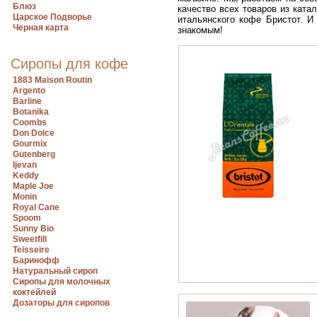
Блюз
качество всех товаров из кат
Царское Подворье
итальянского кофе Бристот. И
Черная карта
знакомым!
Сиропы для кофе
1883 Maison Routin
Argento
Barline
Botanika
Coombs
Don Dolce
Gourmix
Gutenberg
Ijevan
Keddy
Maple Joe
Monin
Royal Cane
Spoom
Sunny Bio
Sweetfill
Teisseire
Баринофф
Натуральный сироп
Сиропы для молочных
коктейлей
Дозаторы для сиропов