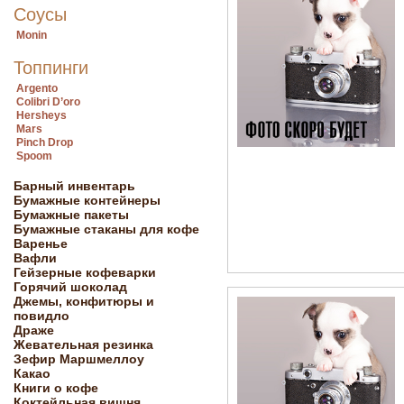
Соусы
Monin
Топпинги
Argento
Colibri D’oro
Hersheys
Mars
Pinch Drop
Spoom
Барный инвентарь
Бумажные контейнеры
Бумажные пакеты
Бумажные стаканы для кофе
Варенье
Вафли
Гейзерные кофеварки
Горячий шоколад
Джемы, конфитюры и
повидло
Драже
Жевательная резинка
Зефир Маршмеллоу
Какао
Книги о кофе
Коктейльная вишня