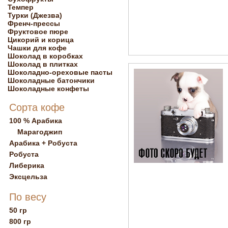
Темпер
Турки (Джезва)
Френч-прессы
Фруктовое пюре
Цикорий и корица
Чашки для кофе
Шоколад в коробках
Шоколад в плитках
Шоколадно-ореховые пасты
Шоколадные батончики
Шоколадные конфеты
Сорта кофе
100 % Арабика
Марагоджип
Арабика + Робуста
Робуста
Либерика
Эксцельза
По весу
50 гр
800 гр