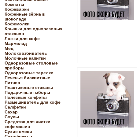
Компоты
Кофеварки
Кофейные зёрна в
шоколаде
Кофемолки
Крышки для одноразовых
стаканов
Ложки для кофе
Мармелад
Мед
Молоковзбиватель
Молочные напитки
Одноразовые столовые
приборы
Одноразовые тарелки
Печенья бисквитные
Питчер
Пластиковые стаканы
Подарочные наборы
Полезные конфеты
Размешиватель для кофе
Салфетки
Сахар
Соусы
Средства для чистки
кофемашин
Сухие смеси
Сухофрукты