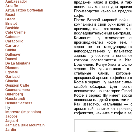
Ambassador
продажей какао и кофе, а так
Arcaffe
появилась машина для произв
Artua Tattoo Coffeelab
Производство какао на предпр
Boasi
кофе.
Breda
После Второй мировой войны 
Bristot
компанией в свои руки взял с
Bushido
производства, заключил мн
Cafe Creme
исследовательскими центрами, б
Cafecom
Компания Illy отличается 
Caracolillo
производителей кофе тем, 
Carraro
зерна не на международны
Cubita
непосредственно у плантат
Dallmayr
зернах Illy состоит в основно
Danesi
которая поставляется в Ит
De La Montana
Бразилией, Колумбией и Эфио
Diemme
зернах Illy упаковывают в
Egoiste
стальные банки, которые
Garibaldi
прекрасный аромат кофейного н
Gimoka
Кофе в зернах Illy бывает силь
Goppion Caffe
слабой обжарки. Для приго
Guantanamera
исключительно категории Grand
Gutenberg
Кофе в зернах Illy имеет вос
Hausbrandt
нюансами сладкой карамели и
Helmut Sachers
Как известно, итальянцы — 
Illy
ароматный напиток от произво
Impresto (Impassion)
кофепития, начните с кофе в зер
Jacobs
Jaguari
Jamaica Blue Mountain
Jardin