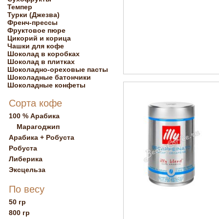
Темпер
Турки (Джезва)
Френч-прессы
Фруктовое пюре
Цикорий и корица
Чашки для кофе
Шоколад в коробках
Шоколад в плитках
Шоколадно-ореховые пасты
Шоколадные батончики
Шоколадные конфеты
Сорта кофе
100 % Арабика
Марагоджип
Арабика + Робуста
Робуста
Либерика
Эксцельза
По весу
50 гр
800 гр