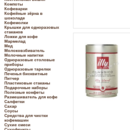
Компоты
Кофеварки
Кофейные зёрна в
шоколаде
Кофемолки
Крышки для одноразовых
стаканов
Ложки для кофе
Мармелад
Мед
Молоковзбиватель
Молочные напитки
Одноразовые столовые
приборы
Одноразовые тарелки
Печенья бисквитные
Питчер
Пластиковые стаканы
Подарочные наборы
Полезные конфеты
Размешиватель для кофе
Салфетки
Сахар
Соусы
Средства для чистки
кофемашин
Сухие смеси
Сухофрукты