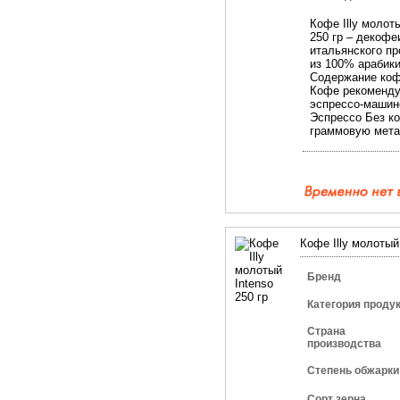
Кофе Illy молот
250 гр – декофе
итальянского п
из 100% арабики
Содержание коф
Кофе рекоменду
эспрессо-машин
Эспрессо Без к
граммовую мета
Кофе Illy молотый 
Бренд
Категория проду
Страна
производства
Степень обжарки
Сорт зерна