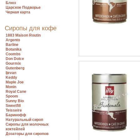
Блюз
Царское Подворье
Черная карта
Сиропы для кофе
1883 Maison Routin
Argento
Barline
Botanika
Coombs
Don Dolce
Gourmix
Gutenberg
Ijevan
Keddy
Maple Joe
Monin
Royal Cane
Spoom
Sunny Bio
Sweetfill
Teisseire
Баринофф
Натуральный сироп
Сиропы для молочных
коктейлей
Дозаторы для сиропов