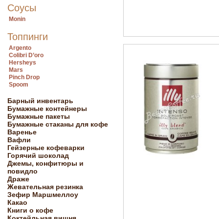
Соусы
Monin
Топпинги
Argento
Colibri D’oro
Hersheys
Mars
Pinch Drop
Spoom
Барный инвентарь
Бумажные контейнеры
Бумажные пакеты
Бумажные стаканы для кофе
Варенье
Вафли
Гейзерные кофеварки
Горячий шоколад
Джемы, конфитюры и
повидло
Драже
Жевательная резинка
Зефир Маршмеллоу
Какао
Книги о кофе
Коктейльная вишня