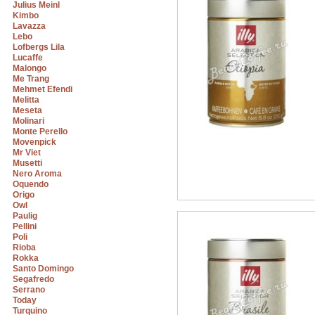
Julius Meinl
Kimbo
Lavazza
Lebo
Lofbergs Lila
Lucaffe
Malongo
Me Trang
Mehmet Efendi
Melitta
Meseta
Molinari
Monte Perello
Movenpick
Mr Viet
Musetti
Nero Aroma
Oquendo
Origo
Owl
Paulig
Pellini
Poli
Rioba
Rokka
Santo Domingo
Segafredo
Serrano
Today
Turquino