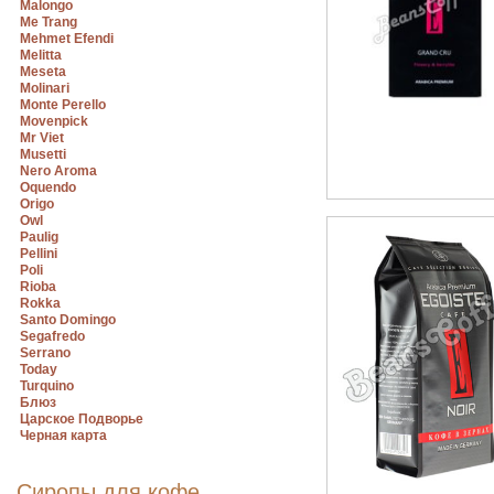
Malongo
Me Trang
Mehmet Efendi
Melitta
Meseta
Molinari
Monte Perello
Movenpick
Mr Viet
Musetti
Nero Aroma
Oquendo
Origo
Owl
Paulig
Pellini
Poli
Rioba
Rokka
Santo Domingo
Segafredo
Serrano
Today
Turquino
Блюз
Царское Подворье
Черная карта
Сиропы для кофе