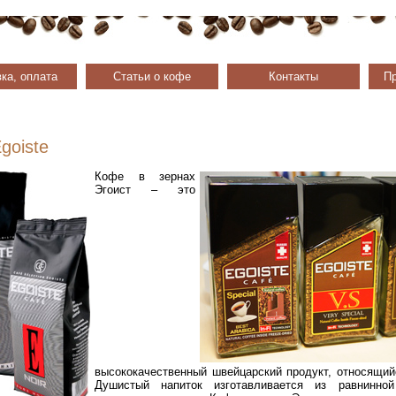
ка, оплата
Статьи о кофе
Контакты
Пр
goiste
Кофе в зернах
Эгоист – это
высококачественный швейцарский продукт, относящий
Душистый напиток изготавливается из равнинно