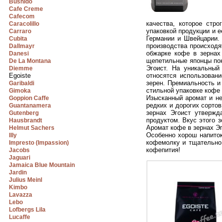
Bushido
Cafe Creme
Cafecom
качества, которое стр
Caracolillo
упаковкой продукции и е
Carraro
Германии и Швейцарии. 
Cubita
производства происходя
Dallmayr
обжарке кофе в зернах 
Danesi
щепетильные японцы пок
De La Montana
Эгоист. На уникальный
Diemme
Egoiste
относятся использован
зерен. Премиальность и
Garibaldi
стильной упаковке кофе 
Gimoka
Изысканный аромат и не
Goppion Caffe
редких и дорогих сорто
Guantanamera
зернах Эгоист утвержд
Gutenberg
продуктом. Вкус этого 
Hausbrandt
Аромат кофе в зернах Эг
Helmut Sachers
Особенно хорош напиток
Illy
кофемолку и тщательно 
Impresto (Impassion)
кофепития!
Jacobs
Jaguari
Jamaica Blue Mountain
Jardin
Julius Meinl
Kimbo
Lavazza
Lebo
Lofbergs Lila
Lucaffe