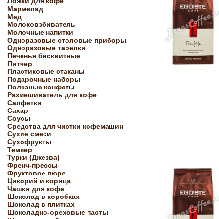
Ложки для кофе
Мармелад
Мед
Молоковзбиватель
Молочные напитки
Одноразовые столовые приборы
Одноразовые тарелки
Печенья бисквитные
Питчер
Пластиковые стаканы
Подарочные наборы
Полезные конфеты
Размешиватель для кофе
Салфетки
Сахар
Соусы
Средства для чистки кофемашин
Сухие смеси
Сухофрукты
Темпер
Турки (Джезва)
Френч-прессы
Фруктовое пюре
Цикорий и корица
Чашки для кофе
Шоколад в коробках
Шоколад в плитках
Шоколадно-ореховые пасты