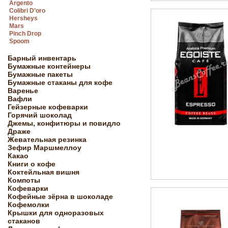
Argento
Colibri D’oro
Hersheys
Mars
Pinch Drop
Spoom
Барный инвентарь
Бумажные контейнеры
Бумажные пакеты
Бумажные стаканы для кофе
Варенье
Вафли
Гейзерные кофеварки
Горячий шоколад
Джемы, конфитюры и повидло
Драже
Жевательная резинка
Зефир Маршмеллоу
Какао
Книги о кофе
Коктейльная вишня
Компоты
Кофеварки
Кофейные зёрна в шоколаде
Кофемолки
Крышки для одноразовых
стаканов