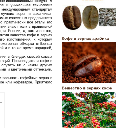
ине инновационный продукт! В
фе и уникальная технология
по международным стандартам
 лучших зерен и заканчивая
самых известных предприятиях
о практически все этапы его
тии знают толк в правильной
ля Японии, а, как известно,
антия качества кофе в зернах
Кофе в зернах арабика
го изготовления, к которым
сокогорная обжарка отборных
ой и в то же время нарядной,
ания в блендах смесей самых
нтаций. Производители кофе в
я спутать ни с каким другим
выми и цветочными оттенками.
е засыпать кофейные зерна в
ке или кофеварке. Приятного
Вещество в зернах кофе