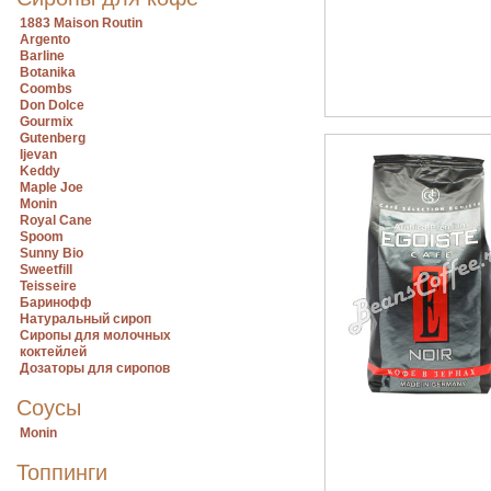
1883 Maison Routin
Argento
Barline
Botanika
Coombs
Don Dolce
Gourmix
Gutenberg
Ijevan
Keddy
Maple Joe
Monin
Royal Cane
Spoom
Sunny Bio
Sweetfill
Teisseire
Баринофф
Натуральный сироп
Сиропы для молочных
коктейлей
Дозаторы для сиропов
Соусы
Monin
Топпинги