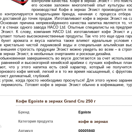
контролем качества. Кофе в зернах Эгоист – это поист
его основе заложен многолетний опыт культуры ко
производства! Кофе в зернах Эгоист производится 
ого контролируется владельцами бренда, начиная с процесса отбора
е доставкой до точек продаж. Изготавливают кофе в зернах Эгоист на 
Основная причина непревзойденного качества напитка является то, чт
т в стенах одного завода HACO Ltd. Опытные специалисты на предприя
Эгоист. К слову, компания HACO Ltd. изготавливает кофе Эгоист и д
упают только высококачественные продукты. Так что это еще одна гар
 букет аромата и вкуса напитка также влияют идеальные условия е
ие кристально чистой ледниковой воды и специальная альпийская вы
 внешняя строгость продукции Эгоист можно увидеть во всем – в строг
в зернах Эгоист, в необычных очертаниях и роскоши дизайна.
обыкновенная завершенность во вкусе достигаются за счет использов
в равнинной и высокогорной кенийской арабики с лучших кофейных пла
ают, что у этого напитка есть свой характер, который не получитс
зернового кофе мягкий, легкий и в то же время насыщенный, с фрукто
оист деликатный, глубокий.
 утром, когда просто необходимо проснуться! Для этого нужно заране
перемолоть. Готовят кофе в зернах Эгоист обычно в кофемашине, тур
Кофе Egoiste в зернах Grand Cru 250 г
Бренд
Egoiste
кофе в зернах
Категория продукта
Артикул
00005940