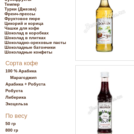
Темпер
Турки (Джезва)
Френч-прессы
Фруктовое пюре
Цикорий и корица
Чашки для кофе
Шоколад в коробках
Шоколад в плитках
Шоколадно-ореховые пасты
Шоколадные батончики
Шоколадные конфеты
Сорта кофе
100 % Арабика
Марагоджип
Арабика + Робуста
Робуста
Либерика
Эксцельза
По весу
50 гр
800 гр