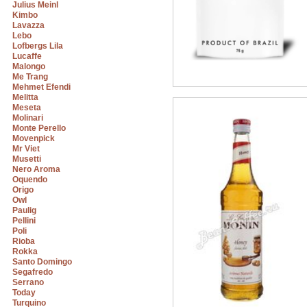
Julius Meinl
Kimbo
Lavazza
Lebo
Lofbergs Lila
Lucaffe
Malongo
Me Trang
Mehmet Efendi
Melitta
Meseta
Molinari
Monte Perello
Movenpick
Mr Viet
Musetti
Nero Aroma
Oquendo
Origo
Owl
Paulig
Pellini
Poli
Rioba
Rokka
Santo Domingo
Segafredo
Serrano
Today
Turquino