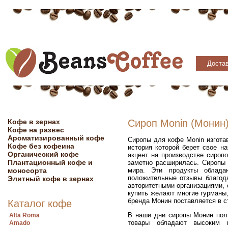
Достав
Кофе в зернах
Сироп Monin (Монин
Кофе на развес
Ароматизированный кофе
Сиропы для кофе Monin изгота
Кофе без кофеина
история которой берет свое н
Органический кофе
акцент на производстве сироп
Плантационный кофе и
заметно расширилась. Сиропы 
моносорта
мира. Эти продукты облада
положительные отзывы благод
Элитный кофе в зернах
авторитетными организациями, 
купить желают многие гурманы,
бренда Монин поставляется в с
Каталог кофе
В наши дни сиропы Монин поль
Alta Roma
товары обладают высоким 
Amado