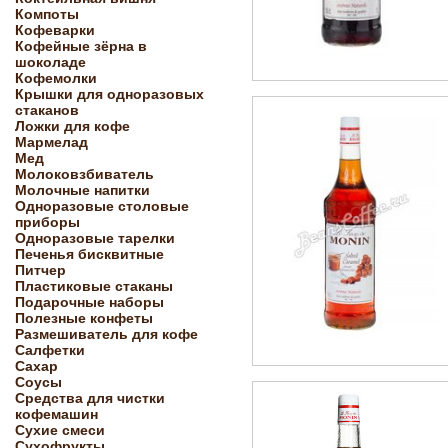
Компоты
Кофеварки
Кофейные зёрна в
шоколаде
Кофемолки
Крышки для одноразовых
стаканов
Ложки для кофе
Мармелад
Мед
Молоковзбиватель
Молочные напитки
Одноразовые столовые
приборы
Одноразовые тарелки
Печенья бисквитные
Питчер
Пластиковые стаканы
Подарочные наборы
Полезные конфеты
Размешиватель для кофе
Салфетки
Сахар
Соусы
Средства для чистки
кофемашин
Сухие смеси
Сухофрукты