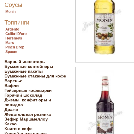
Соусы
Monin
Топпинги
Argento
Colibri D’oro
Hersheys
Mars
Pinch Drop
Spoom
Барный инвентарь
Бумажные контейнеры
Бумажные пакеты
Бумажные стаканы для кофе
Варенье
Вафли
Гейзерные кофеварки
Горячий шоколад
Джемы, конфитюры и
повидло
Драже
Жевательная резинка
Зефир Маршмеллоу
Какао
Книги о кофе
Коктейльная вишня