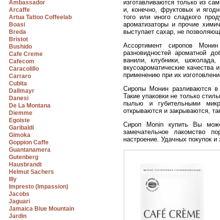
изготавливаются только из са
Ambassador
и, конечно, фруктовых и ягод
Arcaffe
того или иного сладкого про
Artua Tattoo Coffeelab
ароматизаторы и прочие химич
Boasi
выступает сахар, не позволяющ
Breda
Bristot
Ассортимент сиропов Монин
Bushido
разновидностей ароматной до
Cafe Creme
ванили, клубники, шоколада
Cafecom
вкусоароматические качества и
Caracolillo
применению при их изготовлени
Carraro
Cubita
Сиропы Монин разливаются в 
Dallmayr
Такие упаковки не только стил
Danesi
пылью и губительными микр
De La Montana
открываются и закрываются, та
Diemme
Egoiste
Сироп Monin купить Вы може
Garibaldi
замечательное лакомство п
Gimoka
настроение. Удачных покупок и
Goppion Caffe
Guantanamera
Gutenberg
Hausbrandt
Helmut Sachers
Illy
Impresto (Impassion)
Jacobs
Jaguari
Jamaica Blue Mountain
Jardin