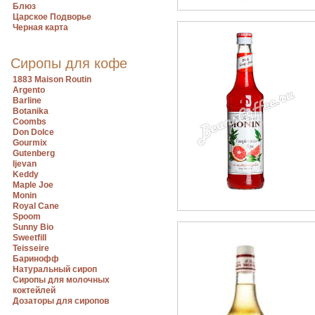
Блюз
Царское Подворье
Черная карта
Сиропы для кофе
1883 Maison Routin
Argento
Barline
Botanika
Coombs
Don Dolce
Gourmix
Gutenberg
Ijevan
Keddy
Maple Joe
Monin
Royal Cane
Spoom
Sunny Bio
Sweetfill
Teisseire
Баринофф
Натуральный сироп
Сиропы для молочных
коктейлей
Дозаторы для сиропов