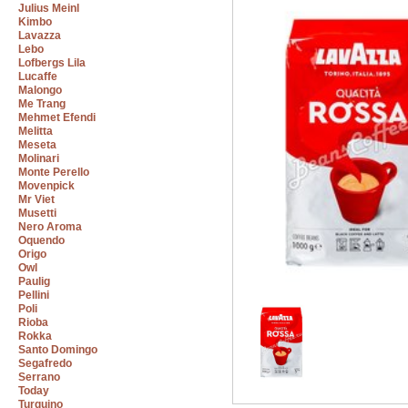
Julius Meinl
Kimbo
Lavazza
Lebo
Lofbergs Lila
Lucaffe
Malongo
Me Trang
Mehmet Efendi
Melitta
Meseta
Molinari
Monte Perello
Movenpick
Mr Viet
Musetti
Nero Aroma
Oquendo
Origo
Owl
Paulig
Pellini
Poli
Rioba
Rokka
Santo Domingo
Segafredo
Serrano
Today
Turquino