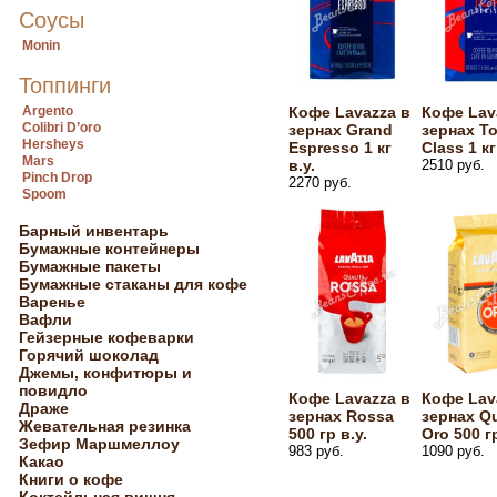
Соусы
Monin
Топпинги
Argento
Кофе Lavazza в
Кофе Lav
Colibri D’oro
зернах Grand
зернах T
Hersheys
Espresso 1 кг
Class 1 кг
Mars
в.у.
2510 руб.
Pinch Drop
2270 руб.
Spoom
Барный инвентарь
Бумажные контейнеры
Бумажные пакеты
Бумажные стаканы для кофе
Варенье
Вафли
Гейзерные кофеварки
Горячий шоколад
Джемы, конфитюры и
повидло
Кофе Lavazza в
Кофе Lav
Драже
зернах Rossa
зернах Qu
Жевательная резинка
500 гр в.у.
Oro 500 гр
Зефир Маршмеллоу
983 руб.
1090 руб.
Какао
Книги о кофе