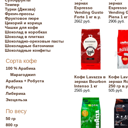
Сухофрукты
зернах
зернах
Темпер
Espresso
Espresso
Турки (Джезва)
Vending Gusto
Vending 
Френч-прессы
Forte 1 кг в.у.
Piena 1 кг
Фруктовое пюре
2662 руб.
2906 руб.
Цикорий и корица
Чашки для кофе
Шоколад в коробках
Шоколад в плитках
Шоколадно-ореховые пасты
Шоколадные батончики
Шоколадные конфеты
Сорта кофе
100 % Арабика
Марагоджип
Кофе Lavazza в
Кофе Lav
Арабика + Робуста
зернах Bourbon
зернах R
Intenso 1 кг
250 гр в.у
Робуста
2565 руб.
505 руб.
Либерика
Эксцельза
По весу
50 гр
800 гр