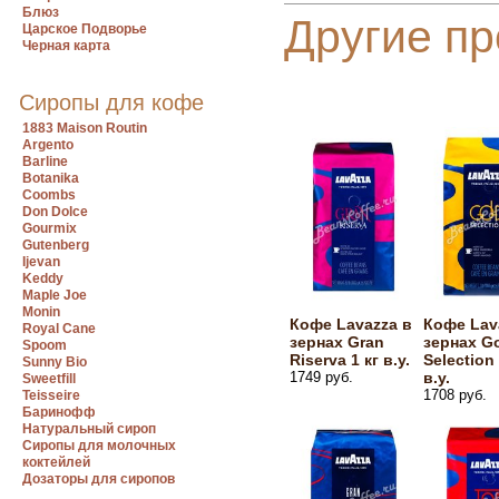
Блюз
Другие пр
Царское Подворье
Черная карта
Сиропы для кофе
1883 Maison Routin
Argento
Barline
Botanika
Coombs
Don Dolce
Gourmix
Gutenberg
Ijevan
Keddy
Maple Joe
Monin
Кофе Lavazza в
Кофе Lav
Royal Cane
зернах Gran
зернах G
Spoom
Riserva 1 кг в.у.
Selection 
Sunny Bio
1749 руб.
в.у.
Sweetfill
1708 руб.
Teisseire
Баринофф
Натуральный сироп
Сиропы для молочных
коктейлей
Дозаторы для сиропов