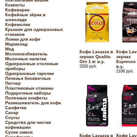
Коктейльная вишня
Компоты
Кофеварки
Кофейные зёрна в
шоколаде
Кофемолки
Крышки для одноразовых
стаканов
Ложки для кофе
Мармелад
Мед
Кофе Lavazza в
Кофе Lav
Молоковзбиватель
зернах Qualita
зернах
Молочные напитки
Oro 1 кг в.у.
Espresso 
Одноразовые столовые
2550 руб.
в.у.
приборы
2108 руб.
Одноразовые тарелки
Печенья бисквитные
Питчер
Пластиковые стаканы
Подарочные наборы
Полезные конфеты
Размешиватель для кофе
Салфетки
Сахар
Соусы
Средства для чистки
кофемашин
Сухие смеси
Кофе Lavazza в
Кофе Lav