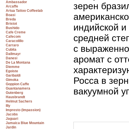
Ambassador
зерен брази
Arcaffe
Artua Tattoo Coffeelab
американско
Boasi
Breda
Bristot
индийской и
Bushido
Cafe Creme
средней сте
Cafecom
Caracolillo
Carraro
с выраженно
Cubita
Dallmayr
аромат с от
Danesi
De La Montana
Diemme
характеризу
Egoiste
Garibaldi
Росса в зерн
Gimoka
Goppion Caffe
вакуумной уп
Guantanamera
Gutenberg
Hausbrandt
Helmut Sachers
Illy
Impresto (Impassion)
Jacobs
Jaguari
Jamaica Blue Mountain
Jardin