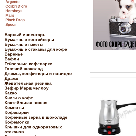
Argento
Colibri D’oro
Hersheys
Mars
Pinch Drop
Spoom
Барный инвентарь
Бумажные контейнеры
Бумажные пакеты
Бумажные стаканы для кофе
Варенье
Вафли
Гейзерные кофеварки
Горячий шоколад
Джемы, конфитюры и повидло
Драже
Жевательная резинка
Зефир Маршмеллоу
Какао
Книги о кофе
Коктейльная вишня
Компоты
Кофеварки
Кофейные зёрна в шоколаде
Кофемолки
Крышки для одноразовых
стаканов