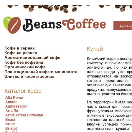
Достав
Кофе в зернах
Китай
Кофе на развес
Ароматизированный кофе
Китайский кофе в после
Кофе без кофеина
качеству и приемлемой
Органический кофе
элитного чая. Но, как 
Плантационный кофе и моносорта
влияние среди уже пр
Элитный кофе в зернах
отправляется на экспо
которых представлены
экзотическую азиатскую
продукты, выпускаемые
Каталог кофе
высоко ценится за благо
Alta Roma
Amado
На территории Китая ко
Ambassador
часть сырья для произ
Arcaffe
французскими миссионе
Artua Tattoo Coffeelab
отменные вкусоаромати
Boasi
технологии влажной оч
Breda
вполне успешно прижи
Bristot
эксклюзивные купажи