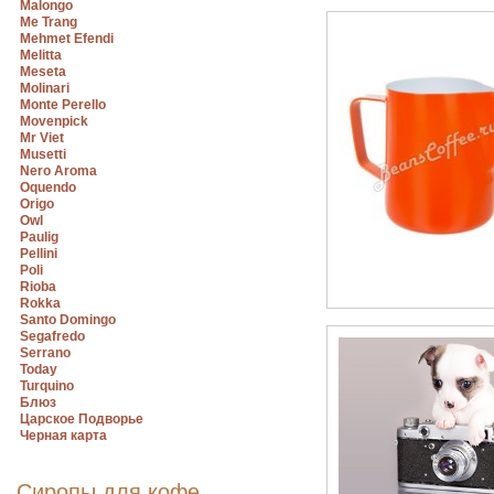
Malongo
Me Trang
Mehmet Efendi
Melitta
Meseta
Molinari
Monte Perello
Movenpick
Mr Viet
Musetti
Nero Aroma
Oquendo
Origo
Owl
Paulig
Pellini
Poli
Rioba
Rokka
Santo Domingo
Segafredo
Serrano
Today
Turquino
Блюз
Царское Подворье
Черная карта
Сиропы для кофе