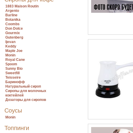
1883 Maison Routin
Argento
Barline
Botanika
Coombs
Don Dolce
Gourmix
Gutenberg
Ijevan
Keddy
Maple Joe
Monin
Royal Cane
Spoom
Sunny Bio
Sweetfill
Teisseire
Баринофф
Натуральный сироп
Сиропы для молочных
коктейлей
Дозаторы для сиропов
Соусы
Monin
Топпинги