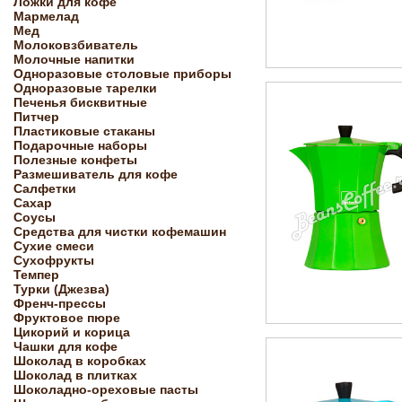
Ложки для кофе
Мармелад
Мед
Молоковзбиватель
Молочные напитки
Одноразовые столовые приборы
Одноразовые тарелки
Печенья бисквитные
Питчер
Пластиковые стаканы
Подарочные наборы
Полезные конфеты
Размешиватель для кофе
Салфетки
Сахар
Соусы
Средства для чистки кофемашин
Сухие смеси
Сухофрукты
Темпер
Турки (Джезва)
Френч-прессы
Фруктовое пюре
Цикорий и корица
Чашки для кофе
Шоколад в коробках
Шоколад в плитках
Шоколадно-ореховые пасты