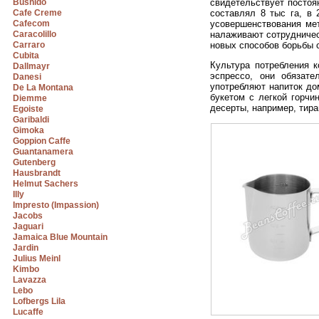
Bushido
свидетельствует постоя
Cafe Creme
составлял 8 тыс га, в
Cafecom
усовершенствования ме
Caracolillo
налаживают сотрудничес
Carraro
новых способов борьбы 
Cubita
Культура потребления 
Dallmayr
эспрессо, они обязат
Danesi
употребляют напиток до
De La Montana
букетом с легкой горчи
Diemme
десерты, например, тира
Egoiste
Garibaldi
Gimoka
Goppion Caffe
Guantanamera
Gutenberg
Hausbrandt
Helmut Sachers
Illy
Impresto (Impassion)
Jacobs
Jaguari
Jamaica Blue Mountain
Jardin
Julius Meinl
Kimbo
Lavazza
Lebo
Lofbergs Lila
Lucaffe