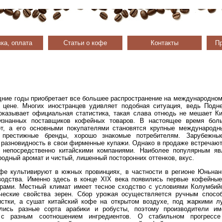
ка, оплата
Статьи о кофе
Контакты
Пр
дние годы приобретает все большее распространение на международном
 цене. Многих иностранцев удивляет подобная ситуация, ведь Подне
показывает официальная статистика, такая слава отнюдь не мешает К
изнанных поставщиков кофейных товаров. В настоящее время боль
рт, а его основными покупателями становятся крупные международн
 престижные бренды, хорошо знакомые потребителям. Зарубежны
 разновидность в свои фирменные купажи. Однако в продаже встречаю
 непосредственно китайскими компаниями. Наиболее популярным яв
родный аромат и чистый, лишенный посторонних оттенков, вкус.
фе культивируют в южных провинциях, в частности в регионе Юньнан
водства. Именно здесь в конце XIX века появились первые кофейные
рами. Местный климат имеет тесное сходство с условиями Колумбийс
ческие свойства зерен. Сбор урожая осуществляется ручным спосо
истки, а сушат китайский кофе на открытом воздухе, под жаркими л
лись разные сорта арабики и робусты, поэтому производители им
 с разным соотношением ингредиентов. О стабильном прогресс