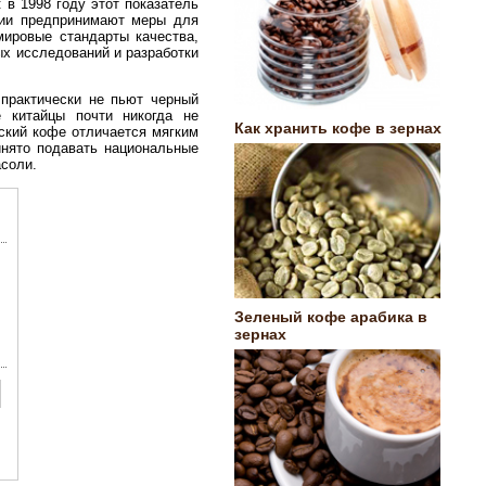
в 1998 году этот показатель
ании предпринимают меры для
мировые стандарты качества,
х исследований и разработки
практически не пьют черный
 китайцы почти никогда не
Как хранить кофе в зернах
йский кофе отличается мягким
инято подавать национальные
асоли.
Зеленый кофе арабика в
зернах