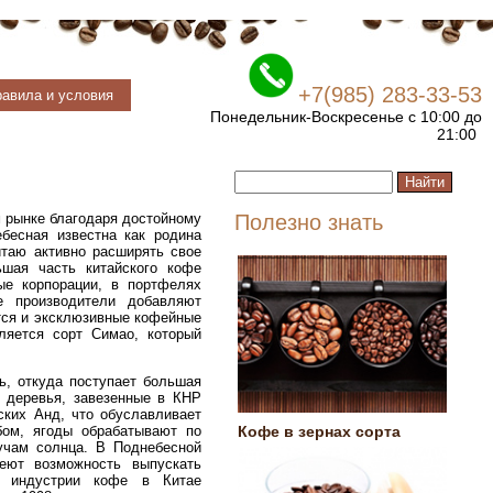
+7(985) 283-33-53
авила и условия
Понедельник-Воскресенье с 10:00 до
21:00
 рынке благодаря достойному
Полезно знать
бесная известна как родина
итаю активно расширять свое
шая часть китайского кофе
ые корпорации, в портфелях
е производители добавляют
тся и эксклюзивные кофейные
ляется сорт Симао, который
ь, откуда поступает большая
 деревья, завезенные в КНР
ких Анд, что обуславливает
бом, ягоды обрабатывают по
Кофе в зернах сорта
учам солнца. В Поднебесной
еют возможность выпускать
е индустрии кофе в Китае