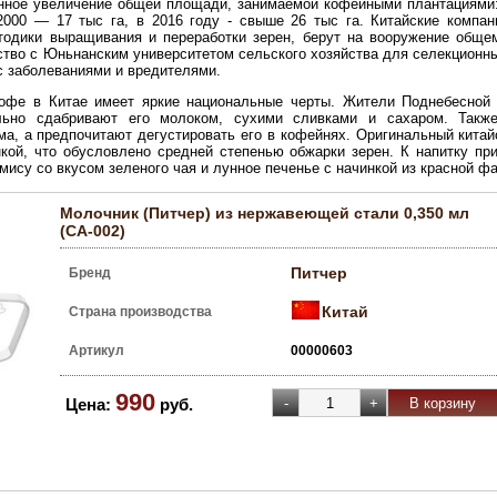
нное увеличение общей площади, занимаемой кофейными плантациями: 
 2000 — 17 тыс га, в 2016 году - свыше 26 тыс га. Китайские комп
тодики выращивания и переработки зерен, берут на вооружение обще
тво с Юньнанским университетом сельского хозяйства для селекционны
с заболеваниями и вредителями.
кофе в Китае имеет яркие национальные черты. Жители Поднебесной 
ельно сдабривают его молоком, сухими сливками и сахаром. Также
ма, а предпочитают дегустировать его в кофейнях. Оригинальный кита
нкой, что обусловлено средней степенью обжарки зерен. К напитку пр
мису со вкусом зеленого чая и лунное печенье с начинкой из красной ф
Молочник (Питчер) из нержавеющей стали 0,350 мл
(CA-002)
Питчер
Бренд
Китай
Страна производства
Артикул
00000603
990
Цена:
руб.