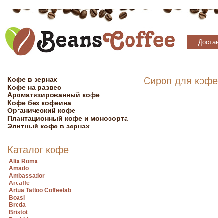
Достав
Кофе в зернах
Сироп для кофе 
Кофе на развес
Ароматизированный кофе
Кофе без кофеина
Органический кофе
Плантационный кофе и моносорта
Элитный кофе в зернах
Каталог кофе
Alta Roma
Amado
Ambassador
Arcaffe
Artua Tattoo Coffeelab
Boasi
Breda
Bristot