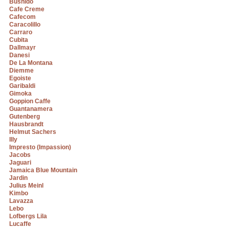
Bushido
Cafe Creme
Cafecom
Caracolillo
Carraro
Cubita
Dallmayr
Danesi
De La Montana
Diemme
Egoiste
Garibaldi
Gimoka
Goppion Caffe
Guantanamera
Gutenberg
Hausbrandt
Helmut Sachers
Illy
Impresto (Impassion)
Jacobs
Jaguari
Jamaica Blue Mountain
Jardin
Julius Meinl
Kimbo
Lavazza
Lebo
Lofbergs Lila
Lucaffe