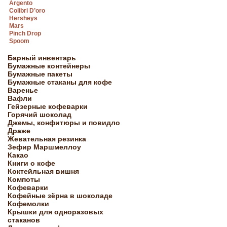
Argento
Colibri D’oro
Hersheys
Mars
Pinch Drop
Spoom
Барный инвентарь
Бумажные контейнеры
Бумажные пакеты
Бумажные стаканы для кофе
Варенье
Вафли
Гейзерные кофеварки
Горячий шоколад
Джемы, конфитюры и повидло
Драже
Жевательная резинка
Зефир Маршмеллоу
Какао
Книги о кофе
Коктейльная вишня
Компоты
Кофеварки
Кофейные зёрна в шоколаде
Кофемолки
Крышки для одноразовых
стаканов