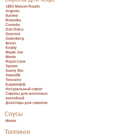
1883 Maison Routin
Argento
Barline
Botanika
Coombs
Don Dolce
Gourmix
Gutenberg
Ijevan
Keddy
Maple Joe
Monin
Royal Cane
Spoom
Sunny Bio
Sweetfill
Teisseire
Баринофф
Натуральный сироп
Сиропы для молочных
коктейлей
Дозаторы для сиропов
Соусы
Monin
Топпинги