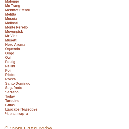
Malongo
Me Trang
Mehmet Efendi
Melitta
Meseta
Molinari
Monte Perello
Movenpick
Mr Viet
Musetti
Nero Aroma
Oquendo
Origo
Owl
Paulig
Pellini
Poli
Rioba
Rokka
Santo Domingo
Segafredo
Serrano
Today
Turquino
Блюз
Царское Подворье
Черная карта
Сиропы для кофе