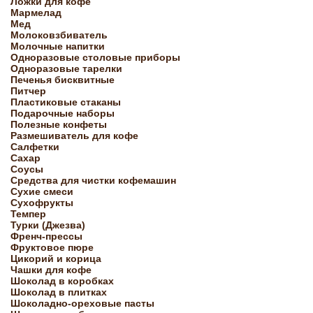
Ложки для кофе
Мармелад
Мед
Молоковзбиватель
Молочные напитки
Одноразовые столовые приборы
Одноразовые тарелки
Печенья бисквитные
Питчер
Пластиковые стаканы
Подарочные наборы
Полезные конфеты
Размешиватель для кофе
Салфетки
Сахар
Соусы
Средства для чистки кофемашин
Сухие смеси
Сухофрукты
Темпер
Турки (Джезва)
Френч-прессы
Фруктовое пюре
Цикорий и корица
Чашки для кофе
Шоколад в коробках
Шоколад в плитках
Шоколадно-ореховые пасты