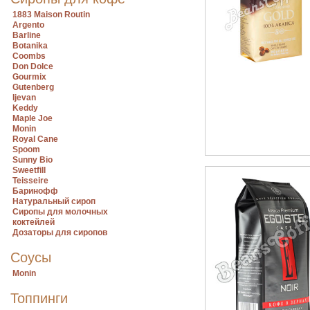
1883 Maison Routin
Argento
Barline
Botanika
Coombs
Don Dolce
Gourmix
Gutenberg
Ijevan
Keddy
Maple Joe
Monin
Royal Cane
Spoom
Sunny Bio
Sweetfill
Teisseire
Баринофф
Натуральный сироп
Сиропы для молочных
коктейлей
Дозаторы для сиропов
Соусы
Monin
Топпинги