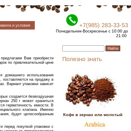
+7(985) 283-33-53
авила и условия
Понедельник-Воскресенье с 10:00 до
21:00
 предлагаем Вам приобрести
Полезно знать
рок по привлекательной цене
я домашнего использования
, поставляются на продажу в
ах. Вариант упаковки зависит
торых создается безвоздушная
ернах 250 г может храниться
тся герметичность емкости. В
ециального клапана. Именно
ания, будет целесообразным
Кофе в зернах или молотый
и перед покупкой упаковки с
зу несколько приглянувшихся