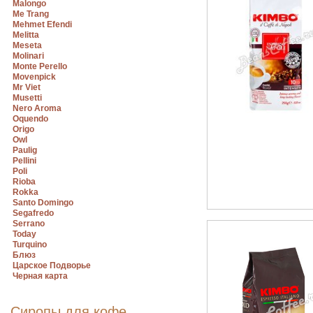
Malongo
Me Trang
Mehmet Efendi
Melitta
Meseta
Molinari
Monte Perello
Movenpick
Mr Viet
Musetti
Nero Aroma
Oquendo
Origo
Owl
Paulig
Pellini
Poli
Rioba
Rokka
Santo Domingo
Segafredo
Serrano
Today
Turquino
Блюз
Царское Подворье
Черная карта
Сиропы для кофе