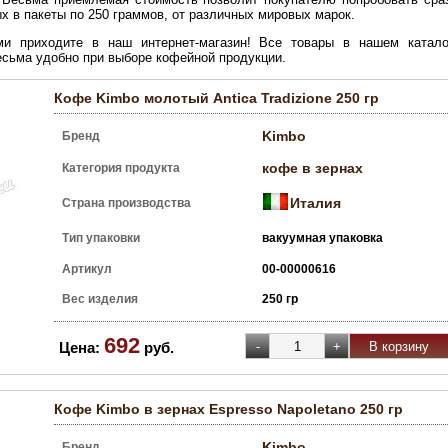
х в пакеты по 250 граммов, от различных мировых марок.
ми приходите в наш интернет-магазин! Все товары в нашем катало
есьма удобно при выборе кофейной продукции.
Кофе Kimbo молотый Antica Tradizione 250 гр
Kimbo
Бренд
кофе в зернах
Категория продукта
Италия
Страна производства
Тип упаковки
вакуумная упаковка
Артикул
00-00000616
Вес изделия
250 гр
692
Цена:
руб.
Кофе Kimbo в зернах Espresso Napoletano 250 гр
Kimbo
Бренд