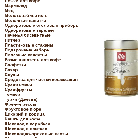
Ложки для кофе
Мармелад
Мед
Молоковзбиватель
Молочные напитки
Одноразовые столовые приборы
Одноразовые тарелки
Печенья бисквитные
Питчер
Пластиковые стаканы
Подарочные наборы
Полезные конфеты
Размешиватель для кофе
Салфетки
Сахар
Соусы
Средства для чистки кофемашин
Сухие смеси
Сухофрукты
Темпер
Турки (Джезва)
Френч-прессы
Фруктовое пюре
Цикорий и корица
Чашки для кофе
Шоколад в коробках
Шоколад в плитках
Шоколадно-ореховые пасты