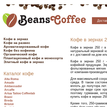
Достав
Кофе в зернах
Кофе в зернах 2
Кофе на развес
Ароматизированный кофе
Кофе в зернах 250 г в
Кофе без кофеина
натуральный зерновой к
Органический кофе
и с доставкой на дом ил
Плантационный кофе и моносорта
Кофе в зернах 250 г 
Элитный кофе в зернах
кофейной продукции. Зе
фольгированных мягких п
от компании-производит
Каталог кофе
Для максимальной сохра
Alta Roma
среда. В таком состоян
Amado
вплоть до полутора лет
Ambassador
открытом виде срок хр
Arcaffe
поэтому гурманам, кот
Artua Tattoo Coffeelab
купить кофе в зернах 250
Boasi
Breda
Кроме того, 250-граммо
Bristot
кофе большего объема.