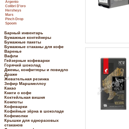
Argento
Colibri D’oro
Hersheys
Mars
Pinch Drop
Spoom
Барный инвентарь
Бумажные контейнеры
Бумажные пакеты
Бумажные стаканы для кофе
Варенье
Вафли
Гейзерные кофеварки
Горячий шоколад
Джемы, конфитюры и повидло
Драже
Жевательная резинка
Зефир Маршмеллоу
Какао
Книги о кофе
Коктейльная вишня
Компоты
Кофеварки
Кофейные зёрна в шоколаде
Кофемолки
Крышки для одноразовых
стаканов