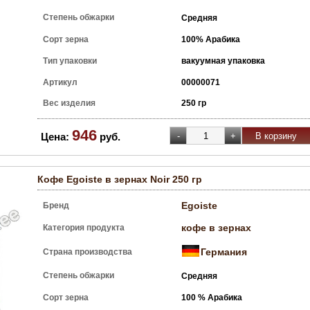
Степень обжарки
Средняя
Сорт зерна
100% Арабика
Тип упаковки
вакуумная упаковка
Артикул
00000071
Вес изделия
250 гр
946
Цена:
руб.
Кофе Egoiste в зернах Noir 250 гр
Egoiste
Бренд
кофе в зернах
Категория продукта
Германия
Страна производства
Степень обжарки
Средняя
Сорт зерна
100 % Арабика