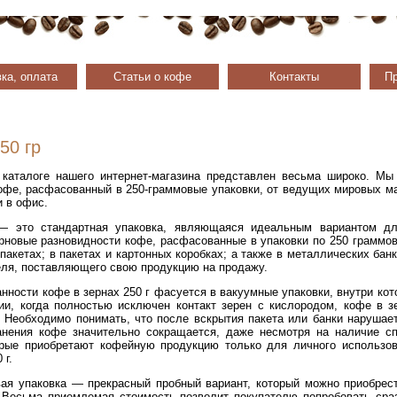
ка, оплата
Статьи о кофе
Контакты
Пр
50 гр
 каталоге нашего интернет-магазина представлен весьма широко. Мы
офе, расфасованный в 250-граммовые упаковки, от ведущих мировых ма
и в офис.
— это стандартная упаковка, являющаяся идеальным вариантом дл
рновые разновидности кофе, расфасованные в упаковки по 250 граммов
акетах; в пакетах и картонных коробках; а также в металлических банк
еля, поставляющего свою продукцию на продажу.
нности кофе в зернах 250 г фасуется в вакуумные упаковки, внутри ко
ии, когда полностью исключен контакт зерен с кислородом, кофе в з
. Необходимо понимать, что после вскрытия пакета или банки нарушае
анения кофе значительно сокращается, даже несмотря на наличие сп
орые приобретают кофейную продукцию только для личного использов
 г.
вая упаковка — прекрасный пробный вариант, который можно приобрест
 Весьма приемлемая стоимость позволит покупателю попробовать сра