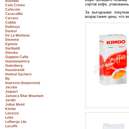
Bushido
сортов кофе, упакованны
Cafe Creme
Cafecom
За выгодными покупка
Caracolillo
возрастания цены, что в
Carraro
Cubita
Dallmayr
Danesi
De La Montana
Diemme
Egoiste
Garibaldi
Gimoka
Goppion Caffe
Guantanamera
Gutenberg
Hausbrandt
Helmut Sachers
Illy
Impresto (Impassion)
Jacobs
Jaguari
Jamaica Blue Mountain
Jardin
Julius Meinl
Kimbo
Lavazza
Lebo
Lofbergs Lila
Lucaffe