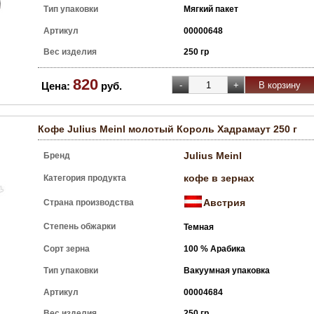
Тип упаковки
Мягкий пакет
Артикул
00000648
Вес изделия
250 гр
820
Цена:
руб.
Кофе Julius Meinl молотый Король Хадрамаут 250 г
Julius Meinl
Бренд
кофе в зернах
Категория продукта
Австрия
Страна производства
Степень обжарки
Темная
Сорт зерна
100 % Арабика
Тип упаковки
Вакуумная упаковка
Артикул
00004684
Вес изделия
250 гр