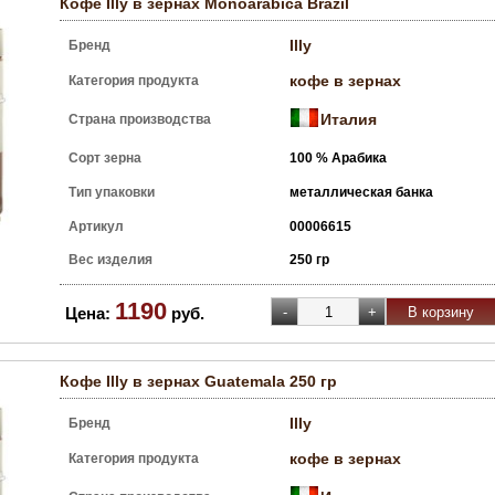
Кофе Illy в зернах Monoarabica Brazil
Illy
Бренд
кофе в зернах
Категория продукта
Италия
Страна производства
Сорт зерна
100 % Арабика
Тип упаковки
металлическая банка
Артикул
00006615
Вес изделия
250 гр
1190
Цена:
руб.
Кофе Illy в зернах Guatemala 250 гр
Illy
Бренд
кофе в зернах
Категория продукта