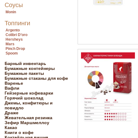
Соусы
Monin
Топпинги
Argento
Colibri D’oro
Hersheys
Mars
Pinch Drop
Spoom
Барный инвентарь
Бумажные контейнеры
Бумажные пакеты
Бумажные стаканы для кофе
Варенье
Вафли
Гейзерные кофеварки
Горячий шоколад
Джемы, конфитюры и
повидло
Драже
Жевательная резинка
Зефир Маршмеллоу
Какао
Книги о кофе
Коктейльная вишня