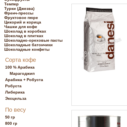
Темпер
Турки (Джезва)
Френч-прессы
Фруктовое пюре
Цикорий и корица
Чашки для кофе
Шоколад в коробках
Шоколад в плитках
Шоколадно-ореховые пасты
Шоколадные батончики
Шоколадные конфеты
Сорта кофе
100 % Арабика
Марагоджип
Арабика + Робуста
Робуста
Либерика
Эксцельза
По весу
50 гр
800 гр