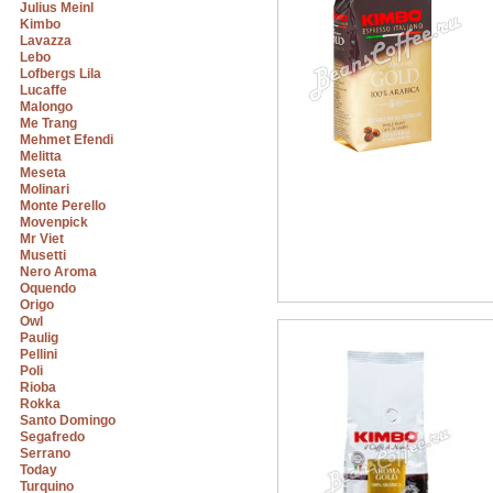
Julius Meinl
Kimbo
Lavazza
Lebo
Lofbergs Lila
Lucaffe
Malongo
Me Trang
Mehmet Efendi
Melitta
Meseta
Molinari
Monte Perello
Movenpick
Mr Viet
Musetti
Nero Aroma
Oquendo
Origo
Owl
Paulig
Pellini
Poli
Rioba
Rokka
Santo Domingo
Segafredo
Serrano
Today
Turquino