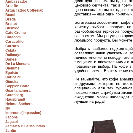
действуют весьма выгодные ак
Ambassador
ценового сегмента, так и прем
Arcaffe
цена несколько выше, однако э
Artua Tattoo Coffeelab
доставки — еще один приятный 
Boasi
Breda
Богатейший ассортимент кофе 
Bristot
клиенту выбрать продукт на
Bushido
разнообразной зерновой проду
Cafe Creme
за советом. Мы регулярно прои
Cafecom
любимого продукта, Вы можете 
Caracolillo
Carraro
Выбрать наиболее подходящий 
Cubita
оставляют наши уважаемые за
Dallmayr
личное мнение по поводу того 
Danesi
эмоциями и впечатлениями о в
De La Montana
правильный выбор. На кофе в 
Diemme
удобное время. Ваше мнение о
Egoiste
Garibaldi
Не забывайте, что кофе арабик
Gimoka
и друзьям, которые по досто
Goppion Caffe
специально для тех гурманов
Guantanamera
незаменимым атрибутом жизни 
Gutenberg
ежедневно могли наслаждать
Hausbrandt
лучшая награда!
Helmut Sachers
Illy
Impresto (Impassion)
Jacobs
Jaguari
Jamaica Blue Mountain
Jardin