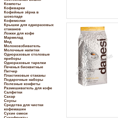
Компоты
Кофеварки
Кофейные зёрна в
шоколаде
Кофемолки
Крышки для одноразовых
стаканов
Ложки для кофе
Мармелад
Мед
Молоковзбиватель
Молочные напитки
Одноразовые столовые
приборы
Одноразовые тарелки
Печенья бисквитные
Питчер
Пластиковые стаканы
Подарочные наборы
Полезные конфеты
Размешиватель для кофе
Салфетки
Сахар
Соусы
Средства для чистки
кофемашин
Сухие смеси
Сухофрукты