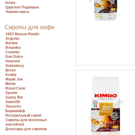
Блюз
Царское Подворье
Черная карта
Сиропы для кофе
1883 Maison Routin
Argento
Barline
Botanika
Coombs
Don Dolce
Gourmix
Gutenberg
Ijevan
Keddy
Maple Joe
Monin
Royal Cane
Spoom
Sunny Bio
Sweetfill
Teisseire
Баринофф
Натуральный сироп
Сиропы для молочных
коктейлей
Дозаторы для сиропов