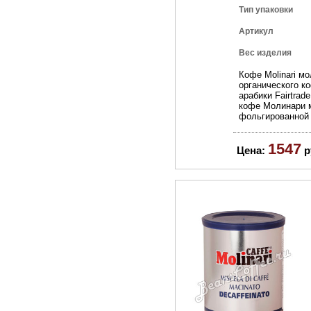
Тип упаковки
Артикул
Вес изделия
Кофе Molinari м
органического к
арабики Fairtra
кофе Молинари м
фольгированной 
1547
Цена:
р