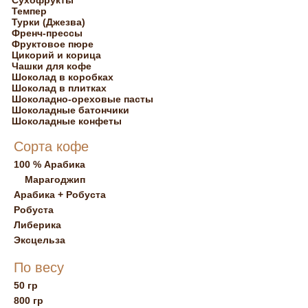
Сухофрукты
Темпер
Турки (Джезва)
Френч-прессы
Фруктовое пюре
Цикорий и корица
Чашки для кофе
Шоколад в коробках
Шоколад в плитках
Шоколадно-ореховые пасты
Шоколадные батончики
Шоколадные конфеты
Сорта кофе
100 % Арабика
Марагоджип
Арабика + Робуста
Робуста
Либерика
Эксцельза
По весу
50 гр
800 гр