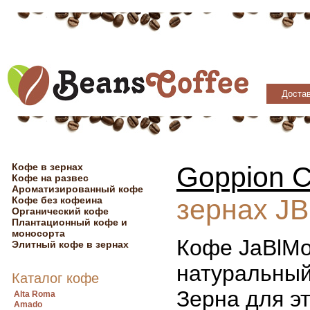
Достав
Кофе в зернах
Goppion C
Кофе на развес
Ароматизированный кофе
зернах JB
Кофе без кофеина
Органический кофе
Плантационный кофе и
моносорта
Кофе JaBlMo 
Элитный кофе в зернах
натуральный
Каталог кофе
Зерна для э
Alta Roma
Amado