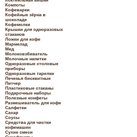
Коктейльная вишня
Компоты
Кофеварки
Кофейные зёрна в
шоколаде
Кофемолки
Крышки для одноразовых
стаканов
Ложки для кофе
Мармелад
Мед
Молоковзбиватель
Молочные напитки
Одноразовые столовые
приборы
Одноразовые тарелки
Печенья бисквитные
Питчер
Пластиковые стаканы
Подарочные наборы
Полезные конфеты
Размешиватель для кофе
Салфетки
Сахар
Соусы
Средства для чистки
кофемашин
Сухие смеси