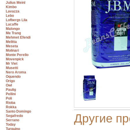
Julius Meinl
Kimbo
Lavazza
Lebo
Lofbergs Lila
Lucaffe
Malongo
Me Trang
Mehmet Efendi
Melitta
Meseta
Molinari
Monte Perello
Movenpick
Mr Viet
Musetti
Nero Aroma
Oquendo
Origo
Owl
Paulig
Pellini
Poli
Rioba
Rokka
Santo Domingo
Другие пр
Segafredo
Serrano
Today
Turquino