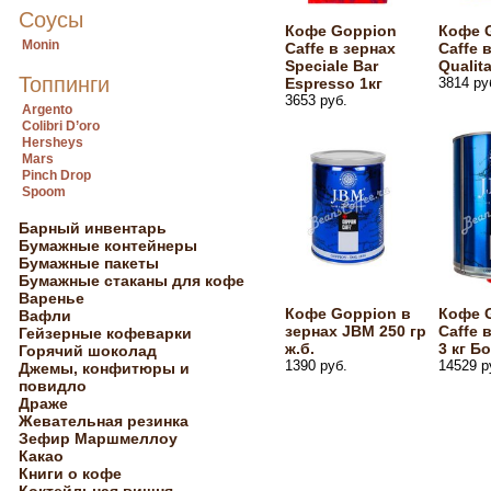
Соусы
Кофе Goppion
Кофе 
Monin
Caffe в зернах
Caffe 
Speciale Bar
Qualita
Топпинги
Espresso 1кг
3814 ру
3653 руб.
Argento
Colibri D’oro
Hersheys
Mars
Pinch Drop
Spoom
Барный инвентарь
Бумажные контейнеры
Бумажные пакеты
Бумажные стаканы для кофе
Варенье
Кофе Goppion в
Кофе 
Вафли
зернах JBM 250 гр
Caffe 
Гейзерные кофеварки
ж.б.
3 кг Б
Горячий шоколад
1390 руб.
14529 р
Джемы, конфитюры и
повидло
Драже
Жевательная резинка
Зефир Маршмеллоу
Какао
Книги о кофе