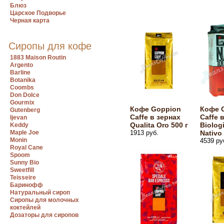
Блюз
Царское Подворье
Черная карта
Сиропы для кофе
1883 Maison Routin
Argento
Barline
Botanika
Coombs
Don Dolce
Gourmix
Кофе Goppion
Кофе 
Gutenberg
Caffe в зернах
Caffe 
Ijevan
Qualita Oro 500 г
Biolog
Keddy
Maple Joe
1913 руб.
Nativo
Monin
4539 ру
Royal Cane
Spoom
Sunny Bio
Sweetfill
Teisseire
Баринофф
Натуральный сироп
Сиропы для молочных
коктейлей
Дозаторы для сиропов