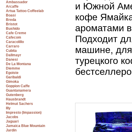
Ambassador
и Южной Ам
Arcaffe
Artua Tattoo Coffeelab
кофе Ямайк
Boasi
Breda
Bristot
ароматами в
Bushido
Cafe Creme
Подходит для
Cafecom
Caracolillo
Carraro
машине, для
Cubita
Dallmayr
турецкого к
Danesi
De La Montana
Diemme
бестселлеро
Egoiste
Garibaldi
Gimoka
Goppion Caffe
Guantanamera
Gutenberg
Hausbrandt
Helmut Sachers
Illy
Impresto (Impassion)
Jacobs
Jaguari
Jamaica Blue Mountain
Jardin