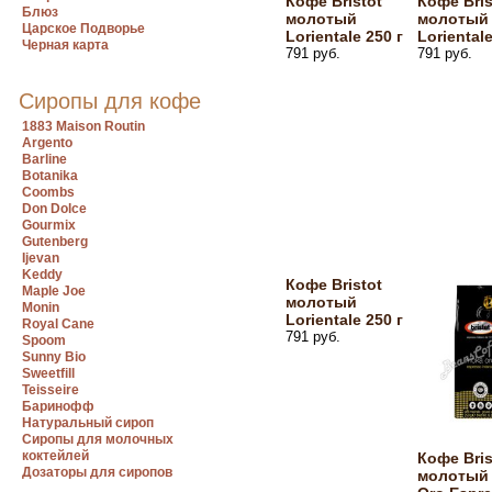
Кофе Bristot
Кофе Bris
Блюз
молотый
молотый
Царское Подворье
Lorientale 250 г
Lorientale
Черная карта
791 руб.
791 руб.
Сиропы для кофе
1883 Maison Routin
Argento
Barline
Botanika
Coombs
Don Dolce
Gourmix
Gutenberg
Ijevan
Keddy
Кофе Bristot
Maple Joe
молотый
Monin
Lorientale 250 г
Royal Cane
791 руб.
Spoom
Sunny Bio
Sweetfill
Teisseire
Баринофф
Натуральный сироп
Сиропы для молочных
коктейлей
Кофе Bris
Дозаторы для сиропов
молотый