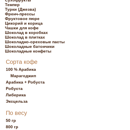
Сухофрукты
Темпер
Турки (Джезва)
Френч-прессы
Фруктовое пюре
Цикорий и корица
Чашки для кофе
Шоколад в коробках
Шоколад в плитках
Шоколадно-ореховые пасты
Шоколадные батончики
Шоколадные конфеты
Сорта кофе
100 % Арабика
Марагоджип
Арабика + Робуста
Робуста
Либерика
Эксцельза
По весу
50 гр
800 гр