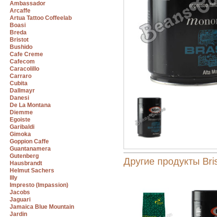
Ambassador
Arcaffe
Artua Tattoo Coffeelab
Boasi
Breda
Bristot
Bushido
Cafe Creme
Cafecom
Caracolillo
Carraro
Cubita
Dallmayr
Danesi
De La Montana
Diemme
Egoiste
Garibaldi
Gimoka
Goppion Caffe
Guantanamera
Gutenberg
Другие продукты Bris
Hausbrandt
Helmut Sachers
Illy
Impresto (Impassion)
Jacobs
Jaguari
Jamaica Blue Mountain
Jardin