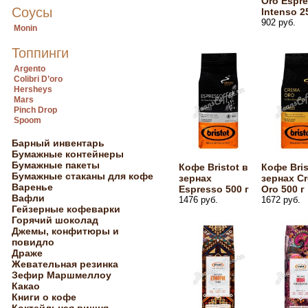
Oro Espr
Соусы
Intenso 2
902 руб.
Monin
Топпинги
Argento
Colibri D’oro
Hersheys
Mars
Pinch Drop
Spoom
Барный инвентарь
Бумажные контейнеры
Бумажные пакеты
Кофе Bristot в
Кофе Bris
Бумажные стаканы для кофе
зернах
зернах C
Варенье
Espresso 500 г
Oro 500 г
Вафли
1476 руб.
1672 руб.
Гейзерные кофеварки
Горячий шоколад
Джемы, конфитюры и
повидло
Драже
Жевательная резинка
Зефир Маршмеллоу
Какао
Книги о кофе