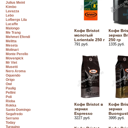
Julius Meinl
Kimbo
Lavazza
Lebo
Lofbergs Lila
Lucaffe
Malongo
Кофе Bristot
Кофе Bris
Me Trang
молотый
зернах Br
Mehmet Efendi
Lorientale 250 г
250 гр
Melitta
791 руб.
1335 руб.
Meseta
Molinari
Monte Perello
Movenpick
Mr Viet
Musetti
Nero Aroma
Oquendo
Origo
Owl
Paulig
Pellini
Poli
Rioba
Кофе Bristot в
Кофе Bris
Rokka
зернах
зернах
Santo Domingo
Espresso
Buongus
Segafredo
3227 руб.
3995 руб.
Serrano
Today
Turquino