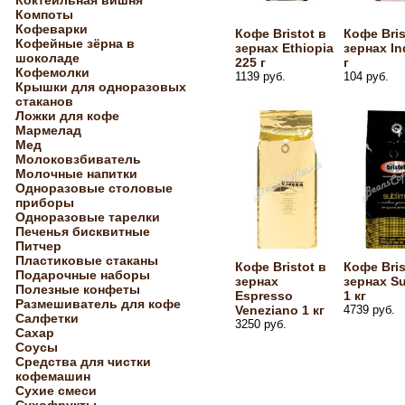
Коктейльная вишня
Компоты
Кофеварки
Кофе Bristot в
Кофе Bris
Кофейные зёрна в
зернах Ethiopia
зернах In
шоколаде
225 г
г
Кофемолки
1139 руб.
104 руб.
Крышки для одноразовых
стаканов
Ложки для кофе
Мармелад
Мед
Молоковзбиватель
Молочные напитки
Одноразовые столовые
приборы
Одноразовые тарелки
Печенья бисквитные
Питчер
Пластиковые стаканы
Кофе Bristot в
Кофе Bris
Подарочные наборы
зернах
зернах S
Полезные конфеты
Espresso
1 кг
Размешиватель для кофе
Veneziano 1 кг
4739 руб.
Салфетки
3250 руб.
Сахар
Соусы
Средства для чистки
кофемашин
Сухие смеси