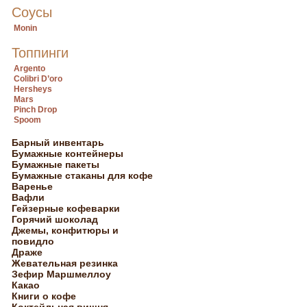
Соусы
Monin
Топпинги
Argento
Colibri D’oro
Hersheys
Mars
Pinch Drop
Spoom
Барный инвентарь
Бумажные контейнеры
Бумажные пакеты
Бумажные стаканы для кофе
Варенье
Вафли
Гейзерные кофеварки
Горячий шоколад
Джемы, конфитюры и
повидло
Драже
Жевательная резинка
Зефир Маршмеллоу
Какао
Книги о кофе