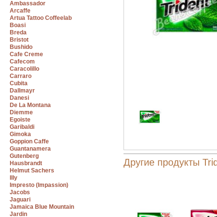
Ambassador
Arcaffe
Artua Tattoo Coffeelab
Boasi
Breda
Bristot
Bushido
Cafe Creme
Cafecom
Caracolillo
Carraro
Cubita
Dallmayr
Danesi
De La Montana
Diemme
Egoiste
Garibaldi
Gimoka
Goppion Caffe
Guantanamera
Gutenberg
Другие продукты Tri
Hausbrandt
Helmut Sachers
Illy
Impresto (Impassion)
Jacobs
Jaguari
Jamaica Blue Mountain
Jardin