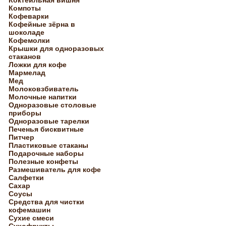
Коктейльная вишня
Компоты
Кофеварки
Кофейные зёрна в
шоколаде
Кофемолки
Крышки для одноразовых
стаканов
Ложки для кофе
Мармелад
Мед
Молоковзбиватель
Молочные напитки
Одноразовые столовые
приборы
Одноразовые тарелки
Печенья бисквитные
Питчер
Пластиковые стаканы
Подарочные наборы
Полезные конфеты
Размешиватель для кофе
Салфетки
Сахар
Соусы
Средства для чистки
кофемашин
Сухие смеси