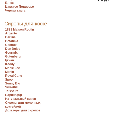
Блюз
Царское Подворье
Черная карта
Сиропы для кофе
1883 Maison Routin
Argento
Barline
Botanika
Coombs
Don Dolce
Gourmix
Gutenberg
Ijevan
Keddy
Maple Joe
Monin
Royal Cane
Spoom
Sunny Bio
Sweetfill
Teisseire
Баринофф
Натуральный сироп
Сиропы для молочных
коктейлей
Дозаторы для сиропов