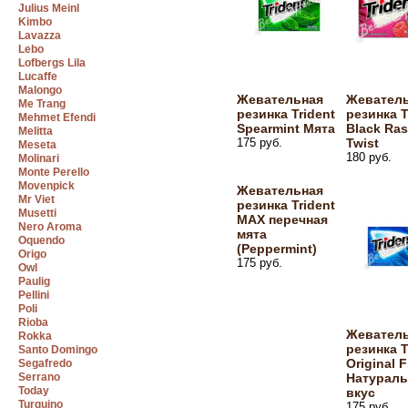
Julius Meinl
Kimbo
Lavazza
Lebo
Lofbergs Lila
Lucaffe
Malongo
Жевательная
Жевател
Me Trang
резинка Trident
резинка T
Mehmet Efendi
Spearmint Мята
Black Ras
Melitta
175 руб.
Twist
Meseta
180 руб.
Molinari
Monte Perello
Movenpick
Жевательная
Mr Viet
резинка Trident
Musetti
MAX перечная
Nero Aroma
мята
Oquendo
(Peppermint)
Origo
175 руб.
Owl
Paulig
Pellini
Poli
Rioba
Жевател
Rokka
резинка T
Santo Domingo
Original F
Segafredo
Serrano
Натурал
Today
вкус
Turquino
175 руб.