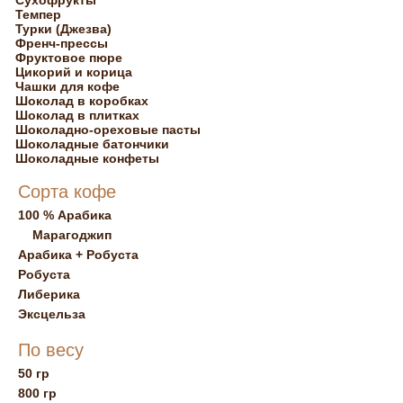
Сухофрукты
Темпер
Турки (Джезва)
Френч-прессы
Фруктовое пюре
Цикорий и корица
Чашки для кофе
Шоколад в коробках
Шоколад в плитках
Шоколадно-ореховые пасты
Шоколадные батончики
Шоколадные конфеты
Сорта кофе
100 % Арабика
Марагоджип
Арабика + Робуста
Робуста
Либерика
Эксцельза
По весу
50 гр
800 гр