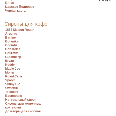
Блюз
Царское Подворье
Черная карта
Сиропы для кофе
1883 Maison Routin
Argento
Barline
Botanika
Coombs
Don Dolce
Gourmix
Gutenberg
Ijevan
Keddy
Maple Joe
Monin
Royal Cane
Spoom
Sunny Bio
Sweetfill
Teisseire
Баринофф
Натуральный сироп
Сиропы для молочных
коктейлей
Дозаторы для сиропов