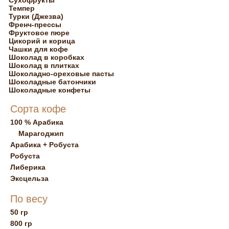
Сухофрукты
Темпер
Турки (Джезва)
Френч-прессы
Фруктовое пюре
Цикорий и корица
Чашки для кофе
Шоколад в коробках
Шоколад в плитках
Шоколадно-ореховые пасты
Шоколадные батончики
Шоколадные конфеты
Сорта кофе
100 % Арабика
Марагоджип
Арабика + Робуста
Робуста
Либерика
Эксцельза
По весу
50 гр
800 гр