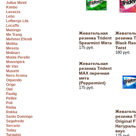
Julius Meinl
Kimbo
Lavazza
Lebo
Lofbergs Lila
Lucaffe
Malongo
Жевательная
Жевател
Me Trang
резинка Trident
резинка T
Mehmet Efendi
Spearmint Мята
Black Ras
Melitta
175 руб.
Twist
Meseta
180 руб.
Molinari
Monte Perello
Movenpick
Жевательная
Mr Viet
резинка Trident
Musetti
MAX перечная
Nero Aroma
мята
Oquendo
(Peppermint)
Origo
175 руб.
Owl
Paulig
Pellini
Poli
Rioba
Жевател
Rokka
резинка T
Santo Domingo
Original F
Segafredo
Serrano
Натурал
Today
вкус
Turquino
175 руб.