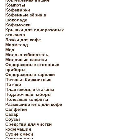
Коктейльная вишня
Компоты
Кофеварки
Кофейные зёрна в
шоколаде
Кофемолки
Крышки для одноразовых
стаканов
Ложки для кофе
Мармелад
Мед
Молоковзбиватель
Молочные напитки
Одноразовые столовые
приборы
Одноразовые тарелки
Печенья бисквитные
Питчер
Пластиковые стаканы
Подарочные наборы
Полезные конфеты
Размешиватель для кофе
Салфетки
Сахар
Соусы
Средства для чистки
кофемашин
Сухие смеси