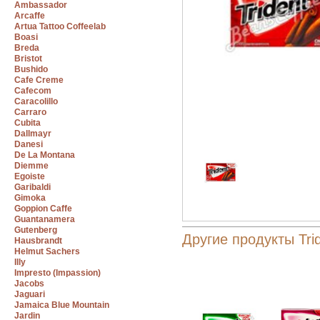
Ambassador
Arcaffe
Artua Tattoo Coffeelab
Boasi
Breda
Bristot
Bushido
Cafe Creme
Cafecom
Caracolillo
Carraro
Cubita
Dallmayr
Danesi
De La Montana
Diemme
Egoiste
Garibaldi
Gimoka
Goppion Caffe
Guantanamera
Gutenberg
Другие продукты Tri
Hausbrandt
Helmut Sachers
Illy
Impresto (Impassion)
Jacobs
Jaguari
Jamaica Blue Mountain
Jardin