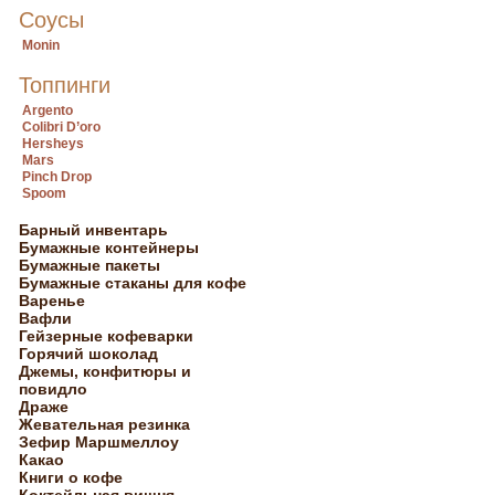
Соусы
Monin
Топпинги
Argento
Colibri D’oro
Hersheys
Mars
Pinch Drop
Spoom
Барный инвентарь
Бумажные контейнеры
Бумажные пакеты
Бумажные стаканы для кофе
Варенье
Вафли
Гейзерные кофеварки
Горячий шоколад
Джемы, конфитюры и
повидло
Драже
Жевательная резинка
Зефир Маршмеллоу
Какао
Книги о кофе