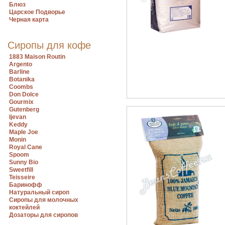
Блюз
Царское Подворье
Черная карта
Сиропы для кофе
1883 Maison Routin
Argento
Barline
Botanika
Coombs
Don Dolce
Gourmix
Gutenberg
Ijevan
Keddy
Maple Joe
Monin
Royal Cane
Spoom
Sunny Bio
Sweetfill
Teisseire
Баринофф
Натуральный сироп
Сиропы для молочных
коктейлей
Дозаторы для сиропов