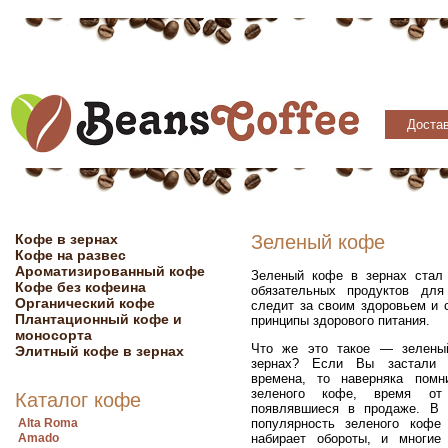
Достав
Кофе в зернах
Зеленый кофе
Кофе на развес
Ароматизированный кофе
Зеленый кофе в зернах стал
Кофе без кофеина
обязательных продуктов для
Органический кофе
следит за своим здоровьем и 
Плантационный кофе и
принципы здорового питания.
моносорта
Что же это такое — зелены
Элитный кофе в зернах
зернах? Если Вы застали с
времена, то наверняка помн
зеленого кофе, время от
Каталог кофе
появлявшиеся в продаже. В
Alta Roma
популярность зеленого кофе
Amado
набирает обороты, и многие