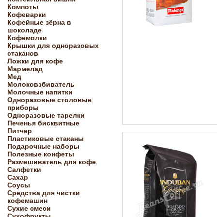
Компоты
Кофеварки
Кофейные зёрна в
шоколаде
Кофемолки
Крышки для одноразовых
стаканов
Ложки для кофе
Мармелад
Мед
Молоковзбиватель
Молочные напитки
Одноразовые столовые
приборы
Одноразовые тарелки
Печенья бисквитные
Питчер
Пластиковые стаканы
Подарочные наборы
Полезные конфеты
Размешиватель для кофе
Салфетки
Сахар
Соусы
Средства для чистки
кофемашин
Сухие смеси
Сухофрукты