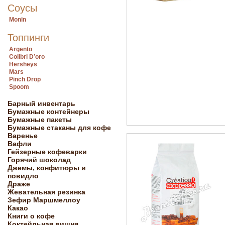
Соусы
Monin
Топпинги
Argento
Colibri D’oro
Hersheys
Mars
Pinch Drop
Spoom
Барный инвентарь
Бумажные контейнеры
Бумажные пакеты
Бумажные стаканы для кофе
Варенье
Вафли
Гейзерные кофеварки
Горячий шоколад
Джемы, конфитюры и
повидло
Драже
Жевательная резинка
Зефир Маршмеллоу
Какао
Книги о кофе
Коктейльная вишня