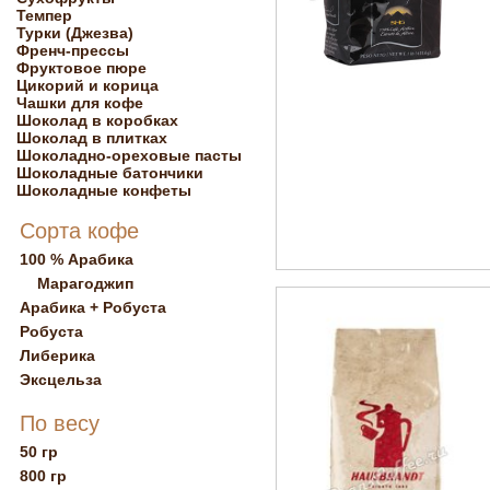
Темпер
Турки (Джезва)
Френч-прессы
Фруктовое пюре
Цикорий и корица
Чашки для кофе
Шоколад в коробках
Шоколад в плитках
Шоколадно-ореховые пасты
Шоколадные батончики
Шоколадные конфеты
Сорта кофе
100 % Арабика
Марагоджип
Арабика + Робуста
Робуста
Либерика
Эксцельза
По весу
50 гр
800 гр