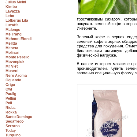
Julius Meinl
Kimbo
Lavazza
Lebo
тростниковым сахаром, котор
Lofbergs Lila
покупать зеленый кофе в зерна
Lucaffe
Интернете.
Malongo
Me Trang
Зеленый кофе в зернах содер
Mehmet Efendi
зеленый кофе в зернах обладае
Melitta
средства для похудения. Отмет
Meseta
биологически активную доба
Molinari
физической нагрузке.
Monte Perello
Movenpick
В нашем интернет-магазине пр
Mr Viet
производителей. Купить зеле
Musetti
заполнив специальную форму з
Nero Aroma
Oquendo
Origo
Owl
Paulig
Pellini
Poli
Rioba
Rokka
Santo Domingo
Segafredo
Serrano
Today
Turquino