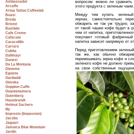
Ambassador
вопросом: можно ли сравнить 
Arcaffe
этого продукта с зеленым чаем.
Artua Tattoo Coffeelab
Между тем купить зелены
Boasi
зернах, самостоятельно пер
Breda
обжарить не так уж трудно, з
Bristot
от такой чашки кофе будет в 
Bushido
чем от напитка, приготовленно
Cafe Creme
покупают готовый фабричный 
Cafecom
напитка зависит напрямую от эт
Caracolillo
Carraro
Перед приготовлением зеленый
Cubita
так же, как обычно обжари
Dallmayr
перемешивать зерна кофе и сле
Danesi
зеленого кофе не должно превы
De La Montana
на свои собственные ощущен
Diemme
Egoiste
Garibaldi
Gimoka
Goppion Caffe
Guantanamera
Gutenberg
Hausbrandt
Helmut Sachers
Illy
Impresto (Impassion)
Jacobs
Jaguari
Jamaica Blue Mountain
Jardin