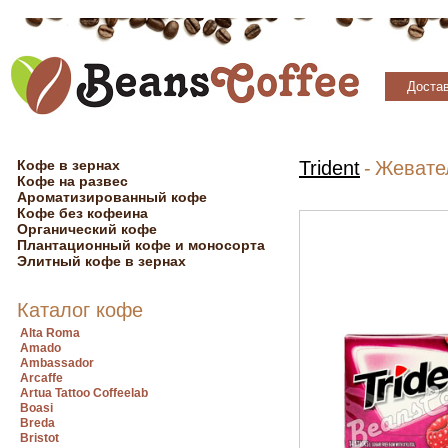
Достав
Кофе в зернах
Trident
-
Жевател
Кофе на развес
Ароматизированный кофе
Кофе без кофеина
Органический кофе
Плантационный кофе и моносорта
Элитный кофе в зернах
Каталог кофе
Alta Roma
Amado
Ambassador
Arcaffe
Artua Tattoo Coffeelab
Boasi
Breda
Bristot