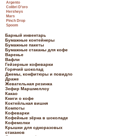
Argento
Colibri D’oro
Hersheys
Mars
Pinch Drop
Spoom
Барный инвентарь
Бумажные контейнеры
Бумажные пакеты
Бумажные стаканы для кофе
Варенье
Вафли
Гейзерные кофеварки
Горячий шоколад
Джемы, конфитюры и повидло
Драже
Жевательная резинка
Зефир Маршмеллоу
Какао
Книги о кофе
Коктейльная вишня
Компоты
Кофеварки
Кофейные зёрна в шоколаде
Кофемолки
Крышки для одноразовых
стаканов