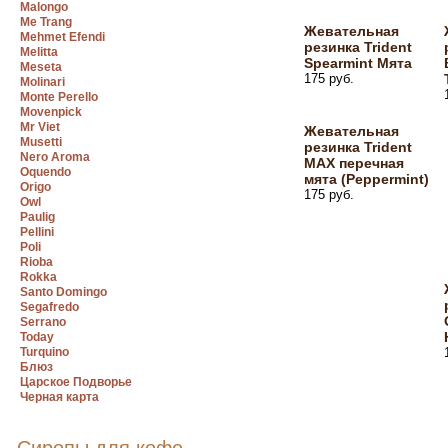
Malongo
Me Trang
Жевательная
Mehmet Efendi
резинка Trident
Melitta
Spearmint Мята
Meseta
175 руб.
Molinari
Monte Perello
Movenpick
Mr Viet
Жевательная
Musetti
резинка Trident
Nero Aroma
MAX перечная
Oquendo
мята (Peppermint)
Origo
175 руб.
Owl
Paulig
Pellini
Poli
Rioba
Rokka
Santo Domingo
Segafredo
Serrano
Today
Turquino
Блюз
Царское Подворье
Черная карта