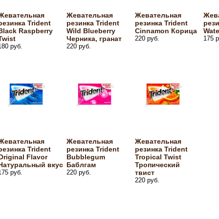
Жевательная
Жевательная
Жевательная
Жев
резинка Trident
резинка Trident
резинка Trident
рези
Black Raspberry
Wild Blueberry
Cinnamon Корица
Wate
Twist
Черника, гранат
220 руб.
175 р
180 руб.
220 руб.
Жевательная
Жевательная
Жевательная
резинка Trident
резинка Trident
резинка Trident
Original Flavor
Bubblegum
Tropical Twist
Натуральный вкус
Баблгам
Тропический
175 руб.
220 руб.
твист
220 руб.