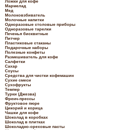
Ложки для кофе
Мармелад
Мед
Молоковзбиватель
Молочные напитки
Одноразовые столовые приборы
Одноразовые тарелки
Печенья бисквитные
Питчер
Пластиковые стаканы
Подарочные наборы
Полезные конфеты
Размешиватель для кофе
Салфетки
Сахар
Соусы
Средства для чистки кофемашин
Сухие смеси
Сухофрукты
Темпер
Турки (Джезва)
Френч-прессы
Фруктовое пюре
Цикорий и корица
Чашки для кофе
Шоколад в коробках
Шоколад в плитках
Шоколадно-ореховые пасты