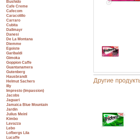
Bushido
Cafe Creme
Cafecom
Caracolillo
Carraro
Cubita
Dallmayr
Danesi
De La Montana
Diemme
Egoiste
Garibaldi
Gimoka
Goppion Caffe
Guantanamera
Gutenberg
Hausbrandt
Другие продукты
Helmut Sachers
Illy
Impresto (Impassion)
Jacobs
Jaguari
Jamaica Blue Mountain
Jardin
Julius Meinl
Kimbo
Lavazza
Lebo
Lofbergs Lila
Lucaffe