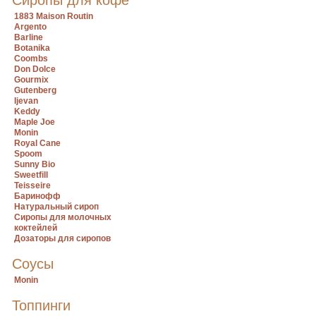
Сиропы для кофе
1883 Maison Routin
Argento
Barline
Botanika
Coombs
Don Dolce
Gourmix
Gutenberg
Ijevan
Keddy
Maple Joe
Monin
Royal Cane
Spoom
Sunny Bio
Sweetfill
Teisseire
Баринофф
Натуральный сироп
Сиропы для молочных
коктейлей
Дозаторы для сиропов
Соусы
Monin
Топпинги