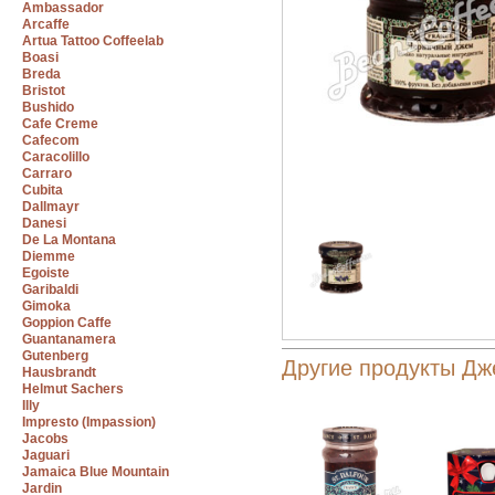
Ambassador
Arcaffe
Artua Tattoo Coffeelab
Boasi
Breda
Bristot
Bushido
Cafe Creme
Cafecom
Caracolillo
Carraro
Cubita
Dallmayr
Danesi
De La Montana
Diemme
Egoiste
Garibaldi
Gimoka
Goppion Caffe
Guantanamera
Gutenberg
Другие продукты Дже
Hausbrandt
Helmut Sachers
Illy
Impresto (Impassion)
Jacobs
Jaguari
Jamaica Blue Mountain
Jardin