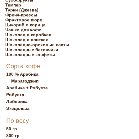
Сухофрукты
Темпер
Турки (Джезва)
Френч-прессы
Фруктовое пюре
Цикорий и корица
Чашки для кофе
Шоколад в коробках
Шоколад в плитках
Шоколадно-ореховые пасты
Шоколадные батончики
Шоколадные конфеты
Сорта кофе
100 % Арабика
Марагоджип
Арабика + Робуста
Робуста
Либерика
Эксцельза
По весу
50 гр
800 гр