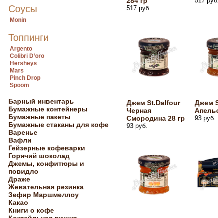
284 гр
517 руб
Соусы
517 руб.
Monin
Топпинги
Argento
Colibri D’oro
Hersheys
Mars
Pinch Drop
Spoom
Барный инвентарь
Джем St.Dalfour
Джем S
Бумажные контейнеры
Черная
Апельс
Бумажные пакеты
Смородина 28 гр
93 руб.
Бумажные стаканы для кофе
93 руб.
Варенье
Вафли
Гейзерные кофеварки
Горячий шоколад
Джемы, конфитюры и
повидло
Драже
Жевательная резинка
Зефир Маршмеллоу
Какао
Книги о кофе