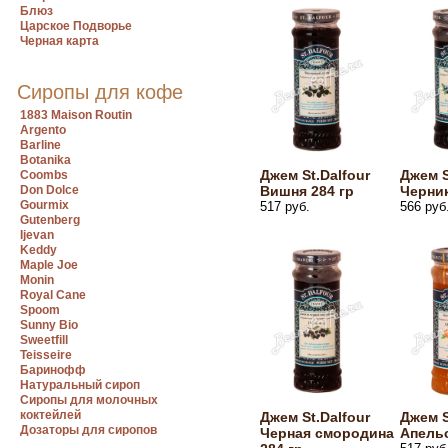
Блюз
Царское Подворье
Черная карта
Сиропы для кофе
1883 Maison Routin
Argento
Barline
Botanika
Джем St.Dalfour
Джем S
Coombs
Don Dolce
Вишня 284 гр
Черник
Gourmix
517 руб.
566 руб
Gutenberg
Ijevan
Keddy
Maple Joe
Monin
Royal Cane
Spoom
Sunny Bio
Sweetfill
Teisseire
Баринофф
Натуральный сироп
Сиропы для молочных
коктейлей
Джем St.Dalfour
Джем S
Дозаторы для сиропов
Черная смородина
Апельс