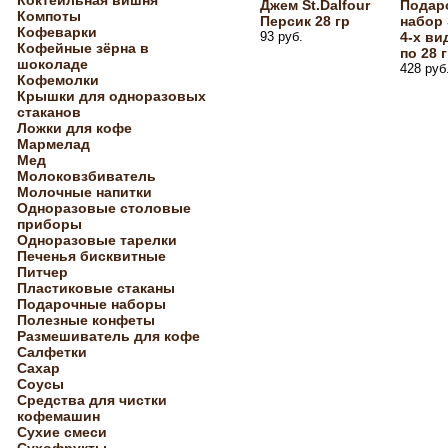
Коктейльная вишня
Джем St.Dalfour
Подар
Компоты
Персик 28 гр
набор 
Кофеварки
93 руб.
4-х ви
Кофейные зёрна в
по 28 
шоколаде
428 руб
Кофемолки
Крышки для одноразовых
стаканов
Ложки для кофе
Мармелад
Мед
Молоковзбиватель
Молочные напитки
Одноразовые столовые
приборы
Одноразовые тарелки
Печенья бисквитные
Питчер
Пластиковые стаканы
Подарочные наборы
Полезные конфеты
Размешиватель для кофе
Салфетки
Сахар
Соусы
Средства для чистки
кофемашин
Сухие смеси