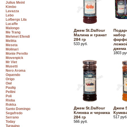
Julius Meinl
Kimbo
Lavazza
Lebo
Lofbergs Lila
Lucaffe
Malongo
Джем St.Dalfour
Подар
Me Trang
Малина и гранат
набор 
Mehmet Efendi
284 гр
фарфо
Melitta
533 руб.
ложкой
Meseta
джема 
Molinari
1803 ру
Monte Perello
Movenpick
Mr Viet
Musetti
Nero Aroma
Oquendo
Origo
Owl
Paulig
Pellini
Poli
Rioba
Rokka
Джем St.Dalfour
Джем S
Santo Domingo
Клюква и черника
Кумква
Segafredo
284 гр
517 руб
Serrano
566 руб.
Today
Turquino