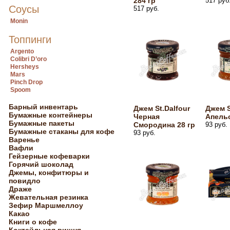
284 гр
517 руб
Соусы
517 руб.
Monin
Топпинги
Argento
Colibri D’oro
Hersheys
Mars
Pinch Drop
Spoom
Барный инвентарь
Джем St.Dalfour
Джем S
Бумажные контейнеры
Черная
Апельс
Бумажные пакеты
Смородина 28 гр
93 руб.
Бумажные стаканы для кофе
93 руб.
Варенье
Вафли
Гейзерные кофеварки
Горячий шоколад
Джемы, конфитюры и
повидло
Драже
Жевательная резинка
Зефир Маршмеллоу
Какао
Книги о кофе