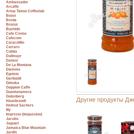
Ambassador
Arcaffe
Artua Tattoo Coffeelab
Boasi
Breda
Bristot
Bushido
Cafe Creme
Cafecom
Caracolillo
Carraro
Cubita
Dallmayr
Danesi
De La Montana
Diemme
Egoiste
Garibaldi
Gimoka
Goppion Caffe
Guantanamera
Gutenberg
Другие продукты Дже
Hausbrandt
Helmut Sachers
Illy
Impresto (Impassion)
Jacobs
Jaguari
Jamaica Blue Mountain
Jardin