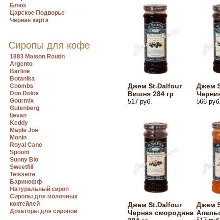
Блюз
Царское Подворье
Черная карта
Сиропы для кофе
1883 Maison Routin
Argento
Barline
Botanika
Джем St.Dalfour
Джем S
Coombs
Don Dolce
Вишня 284 гр
Черник
Gourmix
517 руб.
566 руб
Gutenberg
Ijevan
Keddy
Maple Joe
Monin
Royal Cane
Spoom
Sunny Bio
Sweetfill
Teisseire
Баринофф
Натуральный сироп
Сиропы для молочных
коктейлей
Джем St.Dalfour
Джем S
Дозаторы для сиропов
Черная смородина
Апельс