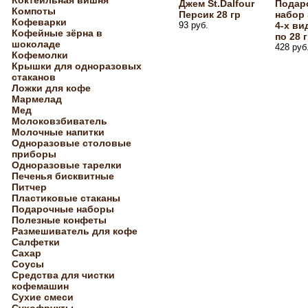
Коктейльная вишня
Джем St.Dalfour
Подар
Компоты
Персик 28 гр
набор 
Кофеварки
93 руб.
4-х ви
Кофейные зёрна в
по 28 
шоколаде
428 руб
Кофемолки
Крышки для одноразовых
стаканов
Ложки для кофе
Мармелад
Мед
Молоковзбиватель
Молочные напитки
Одноразовые столовые
приборы
Одноразовые тарелки
Печенья бисквитные
Питчер
Пластиковые стаканы
Подарочные наборы
Полезные конфеты
Размешиватель для кофе
Салфетки
Сахар
Соусы
Средства для чистки
кофемашин
Сухие смеси