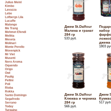
Julius Meinl
Kimbo
Lavazza
Lebo
Lofbergs Lila
Lucaffe
Malongo
Джем St.Dalfour
Подар
Me Trang
Малина и гранат
набор 
Mehmet Efendi
284 гр
фарфо
Melitta
533 руб.
ложкой
Meseta
джема 
Molinari
1803 ру
Monte Perello
Movenpick
Mr Viet
Musetti
Nero Aroma
Oquendo
Origo
Owl
Paulig
Pellini
Poli
Rioba
Rokka
Джем St.Dalfour
Джем S
Santo Domingo
Клюква и черника
Кумква
Segafredo
284 гр
517 руб
Serrano
566 руб.
Today
Turquino