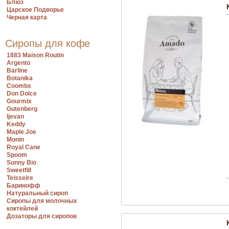
Блюз
Царское Подворье
Черная карта
Сиропы для кофе
1883 Maison Routin
Argento
Barline
Botanika
Coombs
Don Dolce
Gourmix
Gutenberg
Ijevan
Keddy
Maple Joe
Monin
Royal Cane
Spoom
Sunny Bio
Sweetfill
Teisseire
Баринофф
Натуральный сироп
Сиропы для молочных
коктейлей
Дозаторы для сиропов