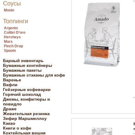
Соусы
Monin
Топпинги
Argento
Colibri D’oro
Hersheys
Mars
Pinch Drop
Spoom
Барный инвентарь
Бумажные контейнеры
Бумажные пакеты
Бумажные стаканы для кофе
Варенье
Вафли
Гейзерные кофеварки
Горячий шоколад
Джемы, конфитюры и
повидло
Драже
Жевательная резинка
Зефир Маршмеллоу
Какао
Книги о кофе
Коктейльная вишня