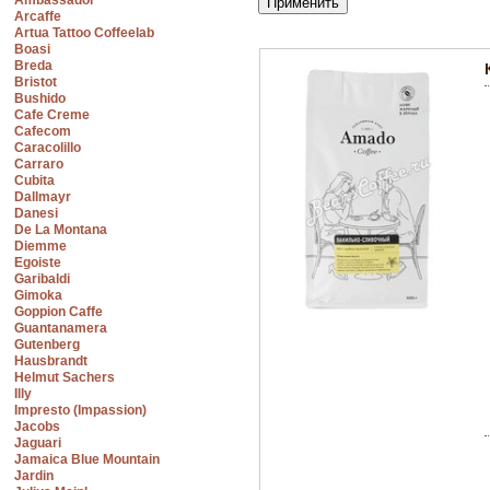
Ambassador
Arcaffe
Artua Tattoo Coffeelab
Boasi
Breda
Bristot
Bushido
Cafe Creme
Cafecom
Caracolillo
Carraro
Cubita
Dallmayr
Danesi
De La Montana
Diemme
Egoiste
Garibaldi
Gimoka
Goppion Caffe
Guantanamera
Gutenberg
Hausbrandt
Helmut Sachers
Illy
Impresto (Impassion)
Jacobs
Jaguari
Jamaica Blue Mountain
Jardin