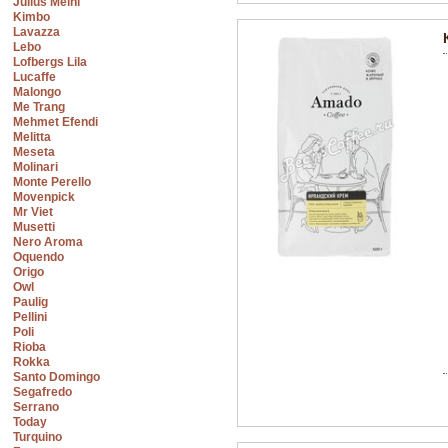
Julius Meinl
Kimbo
Lavazza
Lebo
Lofbergs Lila
Lucaffe
Malongo
Me Trang
Mehmet Efendi
Melitta
Meseta
Molinari
Monte Perello
Movenpick
Mr Viet
Musetti
Nero Aroma
Oquendo
Origo
Owl
Paulig
Pellini
Poli
Rioba
Rokka
Santo Domingo
Segafredo
Serrano
Today
Turquino