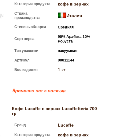
кофе в зернах
Категория продукта
Страна
Италия
производства
Степень обжарки
Средняя
90% Арабика 10%
Сорт зерна
Робуста
Тип упаковки
вакуумная
Артикул
00011144
1 кг
Вес изделия
Кофе Lucaffe в зернах Lucaffetteria 700
гр
Lucaffe
Бренд
кофе в зернах
Категория продукта