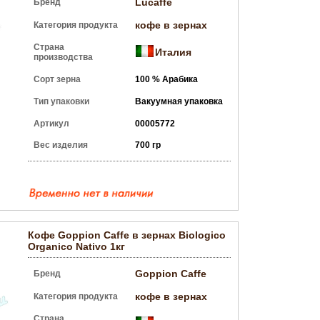
Lucaffe
Бренд
кофе в зернах
Категория продукта
Страна
Италия
производства
Сорт зерна
100 % Арабика
Тип упаковки
Вакуумная упаковка
Артикул
00005772
Вес изделия
700 гр
Кофе Goppion Caffe в зернах Biologico
Organico Nativo 1кг
Goppion Caffe
Бренд
кофе в зернах
Категория продукта
Страна