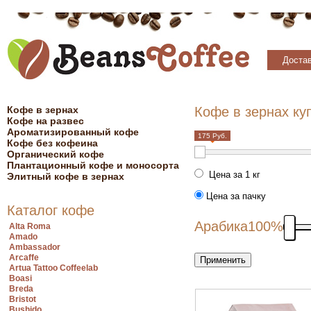
Достав
Кофе в зернах
Кофе в зернах ку
Кофе на развес
Ароматизированный кофе
175 Руб.
Кофе без кофеина
Органический кофе
Плантационный кофе и моносорта
Цена за 1 кг
Элитный кофе в зернах
Цена за пачку
Каталог кофе
Арабика
100%
Alta Roma
Amado
Ambassador
Arcaffe
Artua Tattoo Coffeelab
Boasi
Breda
Bristot
Bushido