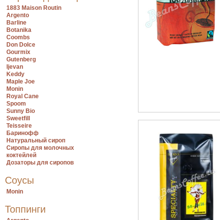
1883 Maison Routin
Argento
Barline
Botanika
Coombs
Don Dolce
Gourmix
Gutenberg
Ijevan
Keddy
Maple Joe
Monin
Royal Cane
Spoom
Sunny Bio
Sweetfill
Teisseire
Баринофф
Натуральный сироп
Сиропы для молочных
коктейлей
Дозаторы для сиропов
Соусы
Monin
Топпинги