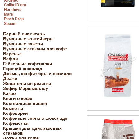
Argento
Colibri D’oro
Hersheys
Mars
Pinch Drop
Spoom
Барный инвентарь
Бумажные контейнеры
Бумажные пакеты
Бумажные стаканы для кофе
Варенье
Вафли
Гейзерные кофеварки
Горячий шоколад
Джемы, конфитюры и повидло
Драже
Жевательная резинка
Зефир Маршмеллоу
Какао
Книги о кофе
Коктейльная вишня
Компоты
Кофеварки
Кофейные зёрна в шоколаде
Кофемолки
Крышки для одноразовых
стаканов
Ложки для кофе