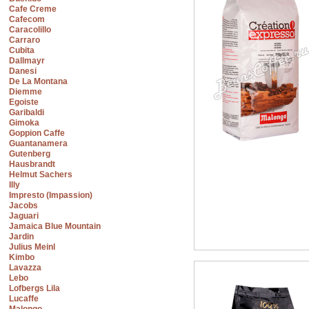
Cafe Creme
Cafecom
Caracolillo
Carraro
Cubita
Dallmayr
Danesi
De La Montana
Diemme
Egoiste
Garibaldi
Gimoka
Goppion Caffe
Guantanamera
Gutenberg
Hausbrandt
Helmut Sachers
Illy
Impresto (Impassion)
Jacobs
Jaguari
Jamaica Blue Mountain
Jardin
Julius Meinl
Kimbo
Lavazza
Lebo
Lofbergs Lila
Lucaffe