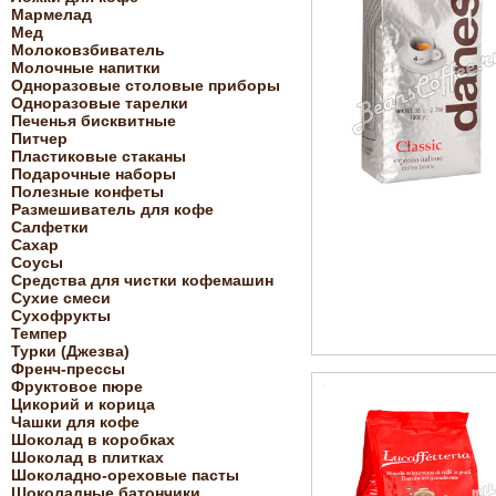
Мармелад
Мед
Молоковзбиватель
Молочные напитки
Одноразовые столовые приборы
Одноразовые тарелки
Печенья бисквитные
Питчер
Пластиковые стаканы
Подарочные наборы
Полезные конфеты
Размешиватель для кофе
Салфетки
Сахар
Соусы
Средства для чистки кофемашин
Сухие смеси
Сухофрукты
Темпер
Турки (Джезва)
Френч-прессы
Фруктовое пюре
Цикорий и корица
Чашки для кофе
Шоколад в коробках
Шоколад в плитках
Шоколадно-ореховые пасты
Шоколадные батончики