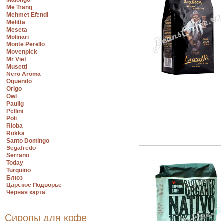
Malongo
Me Trang
Mehmet Efendi
Melitta
Meseta
Molinari
Monte Perello
Movenpick
Mr Viet
Musetti
Nero Aroma
Oquendo
Origo
Owl
Paulig
Pellini
Poli
Rioba
Rokka
Santo Domingo
Segafredo
Serrano
Today
Turquino
Блюз
Царское Подворье
Черная карта
Сиропы для кофе