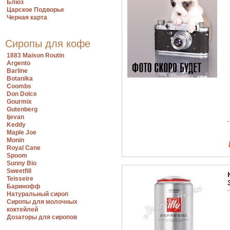
Блюз
Царское Подворье
Черная карта
Сиропы для кофе
1883 Maison Routin
Argento
Barline
Botanika
Coombs
Don Dolce
Gourmix
Gutenberg
Ijevan
Keddy
Maple Joe
Monin
Royal Cane
Spoom
Sunny Bio
Sweetfill
Teisseire
Баринофф
Натуральный сироп
Сиропы для молочных
коктейлей
Дозаторы для сиропов