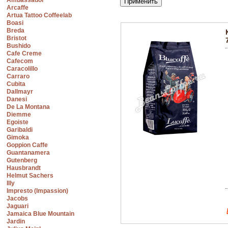
Ambassador
Arcaffe
Artua Tattoo Coffeelab
Boasi
Breda
Bristot
Bushido
Cafe Creme
Cafecom
Caracolillo
Carraro
Cubita
Dallmayr
Danesi
De La Montana
Diemme
Egoiste
Garibaldi
Gimoka
Goppion Caffe
Guantanamera
Gutenberg
Hausbrandt
Helmut Sachers
Illy
Impresto (Impassion)
Jacobs
Jaguari
Jamaica Blue Mountain
Jardin