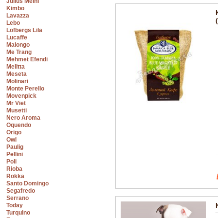
Julius Meinl
Kimbo
Lavazza
Lebo
Lofbergs Lila
Lucaffe
Malongo
Me Trang
Mehmet Efendi
Melitta
Meseta
Molinari
Monte Perello
Movenpick
Mr Viet
Musetti
Nero Aroma
Oquendo
Origo
Owl
Paulig
Pellini
Poli
Rioba
Rokka
Santo Domingo
Segafredo
Serrano
Today
Turquino