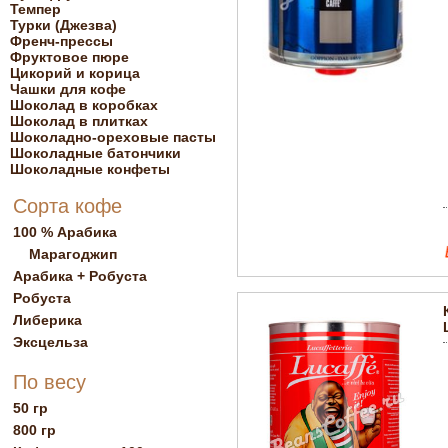
Темпер
Турки (Джезва)
Френч-прессы
Фруктовое пюре
Цикорий и корица
Чашки для кофе
Шоколад в коробках
Шоколад в плитках
Шоколадно-ореховые пасты
Шоколадные батончики
Шоколадные конфеты
Сорта кофе
100 % Арабика
Марагоджип
Арабика + Робуста
Робуста
Либерика
Эксцельза
По весу
50 гр
800 гр