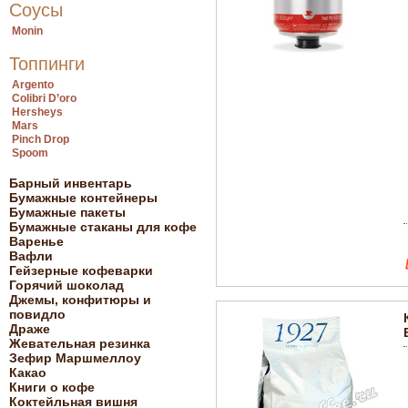
Соусы
Monin
Топпинги
Argento
Colibri D’oro
Hersheys
Mars
Pinch Drop
Spoom
Барный инвентарь
Бумажные контейнеры
Бумажные пакеты
Бумажные стаканы для кофе
Варенье
Вафли
Гейзерные кофеварки
Горячий шоколад
Джемы, конфитюры и
повидло
Драже
Жевательная резинка
Зефир Маршмеллоу
Какао
Книги о кофе
Коктейльная вишня