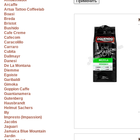
Ambassador
Arcaffe
Artua Tattoo Coffeelab
Boasi
Breda
Bristot
Bushido
Cafe Creme
Cafecom
Caracolillo
Carraro
Cubita
Dallmayr
Danesi
De La Montana
Diemme
Egoiste
Garibaldi
Gimoka
Goppion Caffe
Guantanamera
Gutenberg
Hausbrandt
Helmut Sachers
Illy
Impresto (Impassion)
Jacobs
Jaguari
Jamaica Blue Mountain
Jardin