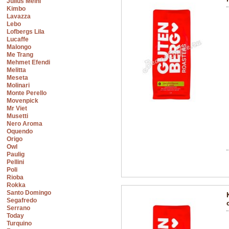
Julius Meinl
Kimbo
Lavazza
Lebo
Lofbergs Lila
Lucaffe
Malongo
Me Trang
Mehmet Efendi
Melitta
Meseta
Molinari
Monte Perello
Movenpick
Mr Viet
Musetti
Nero Aroma
Oquendo
Origo
Owl
Paulig
Pellini
Poli
Rioba
Rokka
Santo Domingo
Segafredo
Serrano
Today
Turquino