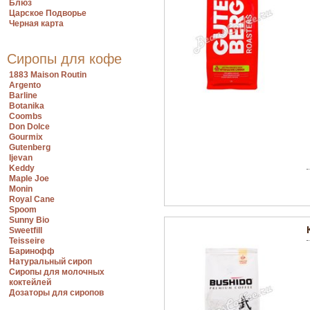
Блюз
Царское Подворье
Черная карта
Сиропы для кофе
1883 Maison Routin
Argento
Barline
Botanika
Coombs
Don Dolce
Gourmix
Gutenberg
Ijevan
Keddy
Maple Joe
Monin
Royal Cane
Spoom
Sunny Bio
Sweetfill
Teisseire
Баринофф
Натуральный сироп
Сиропы для молочных
коктейлей
Дозаторы для сиропов