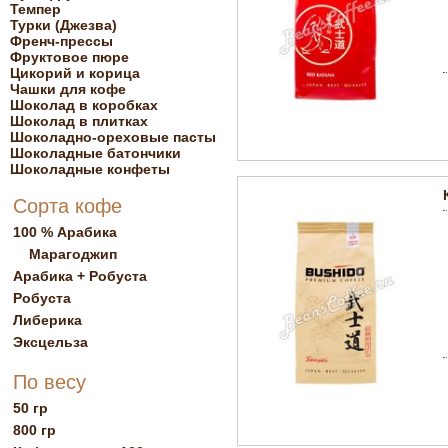
Темпер
Турки (Джезва)
Френч-прессы
Фруктовое пюре
Цикорий и корица
Чашки для кофе
Шоколад в коробках
Шоколад в плитках
Шоколадно-ореховые пасты
Шоколадные батончики
Шоколадные конфеты
Сорта кофе
100 % Арабика
Марагоджип
Арабика + Робуста
Робуста
Либерика
Эксцельза
По весу
50 гр
800 гр