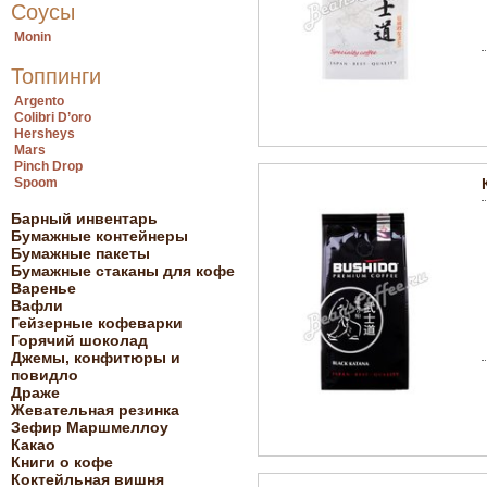
Соусы
Monin
Топпинги
Argento
Colibri D’oro
Hersheys
Mars
Pinch Drop
Spoom
Барный инвентарь
Бумажные контейнеры
Бумажные пакеты
Бумажные стаканы для кофе
Варенье
Вафли
Гейзерные кофеварки
Горячий шоколад
Джемы, конфитюры и
повидло
Драже
Жевательная резинка
Зефир Маршмеллоу
Какао
Книги о кофе
Коктейльная вишня