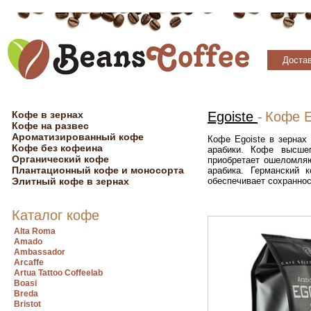
Достав
Кофе в зернах
Egoiste
-
Кофе Eg
Кофе на развес
Ароматизированный кофе
Кофе Egoiste в зернах
Кофе без кофеина
арабики. Кофе высше
Органический кофе
приобретает ошеломляю
Плантационный кофе и моносорта
арабика. Германский 
Элитный кофе в зернах
обеспечивает сохраннос
Каталог кофе
Alta Roma
Amado
Ambassador
Arcaffe
Artua Tattoo Coffeelab
Boasi
Breda
Bristot