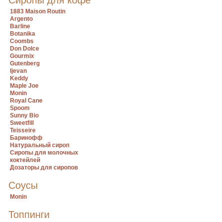
Сиропы для кофе
1883 Maison Routin
Argento
Barline
Botanika
Coombs
Don Dolce
Gourmix
Gutenberg
Ijevan
Keddy
Maple Joe
Monin
Royal Cane
Spoom
Sunny Bio
Sweetfill
Teisseire
Баринофф
Натуральный сироп
Сиропы для молочных
коктейлей
Дозаторы для сиропов
Соусы
Monin
Топпинги