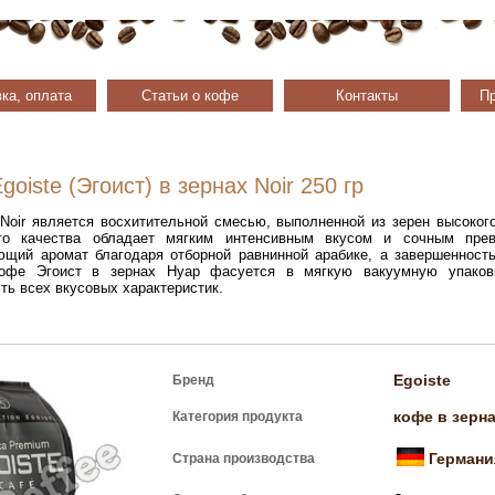
ка, оплата
Статьи о кофе
Контакты
Пр
oiste (Эгоист) в зернах Noir 250 гр
 Noir является восхитительной смесью, выполненной из зерен высоког
го качества обладает мягким интенсивным вкусом и сочным пре
щий аромат благодаря отборной равнинной арабике, а завершенность
кофе Эгоист в зернах Нуар фасуется в мягкую вакуумную упаков
ть всех вкусовых характеристик.
Egoiste
Бренд
кофе в зерн
Категория продукта
Германи
Страна производства