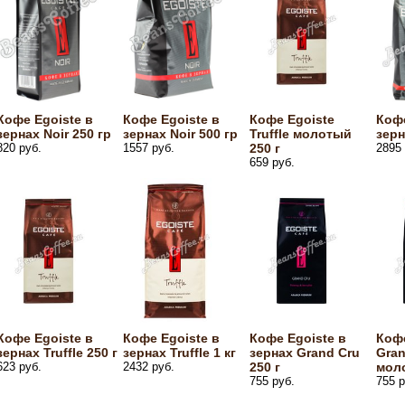
Кофе Egoiste в
Кофе Egoiste в
Кофе Egoiste
Кофе
зернах Noir 250 гр
зернах Noir 500 гр
Truffle молотый
зерн
820 руб.
1557 руб.
250 г
2895 
659 руб.
Кофе Egoiste в
Кофе Egoiste в
Кофе Egoiste в
Кофе
зернах Truffle 250 г
зернах Truffle 1 кг
зернах Grand Cru
Gran
623 руб.
2432 руб.
250 г
моло
755 руб.
755 р