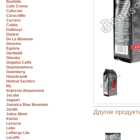
Bushido
Cafe Creme
Cafecom
Caracolillo
Carraro
Cubita
Dallmayr
Danesi
De La Montana
Diemme
Egoiste
Garibaldi
Gimoka
Goppion Caffe
Guantanamera
Gutenberg
Hausbrandt
Helmut Sachers
Illy
Impresto (Impassion)
Jacobs
Jaguari
Jamaica Blue Mountain
Jardin
Другие продукт
Julius Meinl
Kimbo
Lavazza
Lebo
Lofbergs Lila
Lucaffe