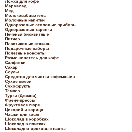
Ложки для кофе
Мармелад
Мед
Молоковзбиватель
Молочные напитки
Одноразовые столовые приборы
Одноразовые тарелки
Печенья бисквитные
Питчер
Пластиковые стаканы
Подарочные наборы
Полезные конфеты
Размешиватель для кофе
Салфетки
Сахар
Соусы
Средства для чистки кофемашин
Сухие смеси
Сухофрукты
Темпер
Турки (Джезва)
Френч-прессы
Фруктовое пюре
Цикорий и корица
Чашки для кофе
Шоколад в коробках
Шоколад в плитках
Шоколадно-ореховые пасты