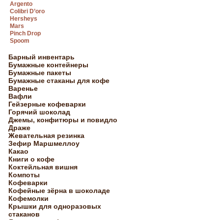
Argento
Colibri D’oro
Hersheys
Mars
Pinch Drop
Spoom
Барный инвентарь
Бумажные контейнеры
Бумажные пакеты
Бумажные стаканы для кофе
Варенье
Вафли
Гейзерные кофеварки
Горячий шоколад
Джемы, конфитюры и повидло
Драже
Жевательная резинка
Зефир Маршмеллоу
Какао
Книги о кофе
Коктейльная вишня
Компоты
Кофеварки
Кофейные зёрна в шоколаде
Кофемолки
Крышки для одноразовых
стаканов