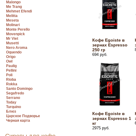
Malongo
Me Trang
Mehmet Efendi
Melitta
Meseta
Molinari
Monte Perello
Movenpick
Mr Viet
Кофе Egoiste в
Musetti
зернах Espresso
Nero Aroma
250 гр
Oquendo
694 руб.
Origo
Owl
Paulig
Pellini
Poli
Rioba
Rokka
Santo Domingo
Segafredo
Serrano
Today
Turquino
Блюз
Кофе Egoiste в
Царское Подворье
зернах Espresso 1
Черная карта
кг
2975 руб.