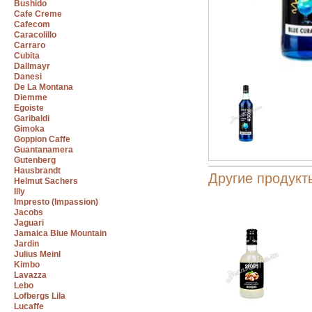
Bushido
Cafe Creme
Cafecom
Caracolillo
Carraro
Cubita
Dallmayr
Danesi
De La Montana
Diemme
Egoiste
Garibaldi
Gimoka
Goppion Caffe
Guantanamera
Gutenberg
Hausbrandt
Другие продук
Helmut Sachers
Illy
Impresto (Impassion)
Jacobs
Jaguari
Jamaica Blue Mountain
Jardin
Julius Meinl
Kimbo
Lavazza
Lebo
Lofbergs Lila
Lucaffe