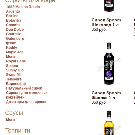
Сиропы для кофе
1883 Maison Routin
Argento
Barline
Сироп Spoom
Botanika
Шоколад 1 л
Coombs
360 руб.
Don Dolce
Gourmix
Gutenberg
Ijevan
Keddy
Maple Joe
Monin
Royal Cane
Spoom
Sunny Bio
Sweetfill
Teisseire
Баринофф
Натуральный сироп
Сироп Spoom
Сиропы для молочных
коктейлей
Фиалка 1 л
Дозаторы для сиропов
360 руб.
Соусы
Monin
Топпинги