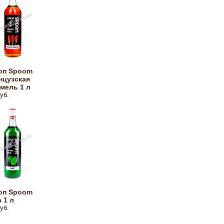
оп Spoom
нцузская
мель 1 л
уб.
оп Spoom
 1 л
уб.