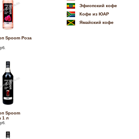
Эфиопский кофе
Кофе из ЮАР
Ямайский кофе
оп Spoom Роза
уб.
оп Spoom
 1 л
уб.