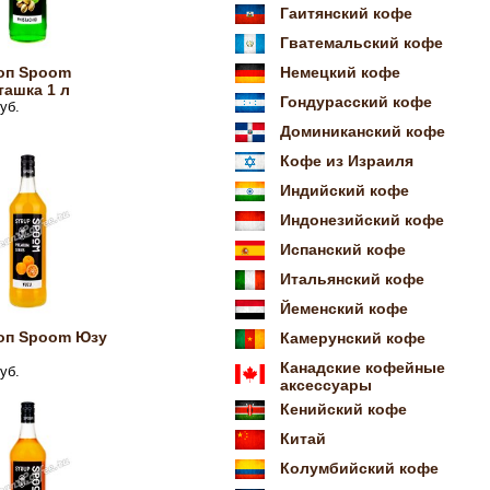
Гаитянский кофе
Гватемальский кофе
оп Spoom
Немецкий кофе
ашка 1 л
Гондурасский кофе
уб.
Доминиканский кофе
Кофе из Израиля
Индийский кофе
Индонезийский кофе
Испанский кофе
Итальянский кофе
Йеменский кофе
оп Spoom Юзу
Камерунский кофе
Канадские кофейные
уб.
аксессуары
Кенийский кофе
Китай
Колумбийский кофе