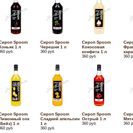
Сироп Spoom
Сироп Spoom
Сироп Spoom
Сир
Коньяк 1 л
Черешня 1 л
Кокосовая
Фра
360 руб.
360 руб.
конфета 1 л
кара
360 руб.
360 р
Сироп Spoom
Сироп Spoom
Сироп Spoom
Сир
Лимонный сок
Сладкий апельсин
Острый 1 л
Мята
(Бейз) 1 л
1 л
360 руб.
360 р
360 руб.
360 руб.