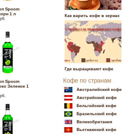
оп Spoom
орн 1 л
Как варить кофе в зернах
уб.
Где выращивают кофе
Кофе по странам
оп Spoom
ко Зеленое 1
Австралийский кофе
уб.
Австрийский кофе
Бельгийский кофе
Бразильский кофе
Великобритания
Вьетнамский кофе