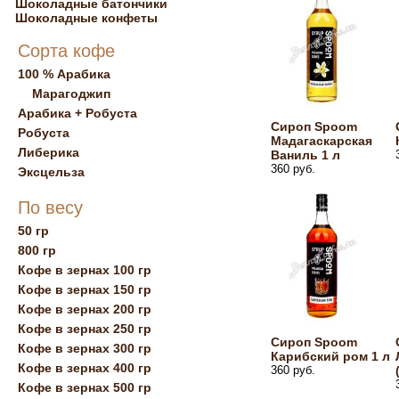
Шоколадные батончики
Шоколадные конфеты
Сорта кофе
100 % Арабика
Марагоджип
Арабика + Робуста
Сироп Spoom
Робуста
Мадагаскарская
Либерика
Ваниль 1 л
360 руб.
Эксцельза
По весу
50 гр
800 гр
Кофе в зернах 100 гр
Кофе в зернах 150 гр
Кофе в зернах 200 гр
Кофе в зернах 250 гр
Сироп Spoom
Кофе в зернах 300 гр
Карибский ром 1 л
Кофе в зернах 400 гр
360 руб.
Кофе в зернах 500 гр