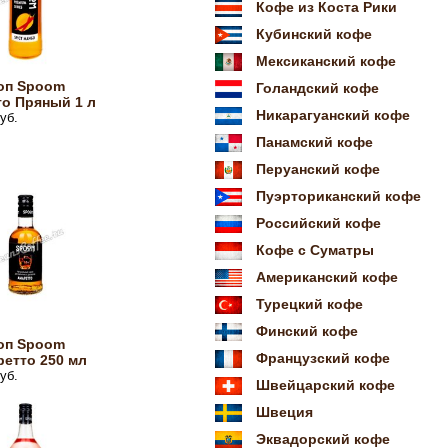
Кофе из Коста Рики
Кубинский кофе
Мексиканский кофе
оп Spoom
Голандский кофе
о Пряный 1 л
Никарагуанский кофе
уб.
Панамский кофе
Перуанский кофе
Пуэрториканский кофе
Российский кофе
Кофе с Суматры
Американский кофе
Турецкий кофе
Финский кофе
оп Spoom
Французский кофе
етто 250 мл
уб.
Швейцарский кофе
Швеция
Эквадорский кофе