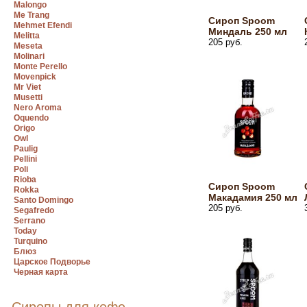
Malongo
Me Trang
Сироп Spoom
Mehmet Efendi
Миндаль 250 мл
Melitta
205 руб.
Meseta
Molinari
Monte Perello
Movenpick
Mr Viet
Musetti
Nero Aroma
Oquendo
Origo
Owl
Paulig
Pellini
Poli
Rioba
Сироп Spoom
Rokka
Макадамия 250 мл
Santo Domingo
205 руб.
Segafredo
Serrano
Today
Turquino
Блюз
Царское Подворье
Черная карта