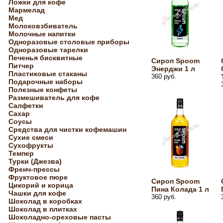
Ложки для кофе
Мармелад
Мед
Молоковзбиватель
Молочные напитки
Одноразовые столовые приборы
Одноразовые тарелки
Печенья бисквитные
Сироп Spoom
Питчер
Энерджи 1 л
Пластиковые стаканы
360 руб.
Подарочные наборы
Полезные конфеты
Размешиватель для кофе
Салфетки
Сахар
Соусы
Средства для чистки кофемашин
Сухие смеси
Сухофрукты
Темпер
Турки (Джезва)
Френч-прессы
Фруктовое пюре
Сироп Spoom
Цикорий и корица
Пина Колада 1 л
Чашки для кофе
360 руб.
Шоколад в коробках
Шоколад в плитках
Шоколадно-ореховые пасты