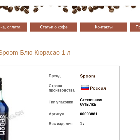
ка, оплата
Статьи о кофе
Контакты
Пр
Spoom Блю Кюрасао 1 л
Spoom
Бренд
Страна
Россия
производства
Стеклянная
Тип упаковки
бутылка
Артикул
00003881
Вес изделия
1 л