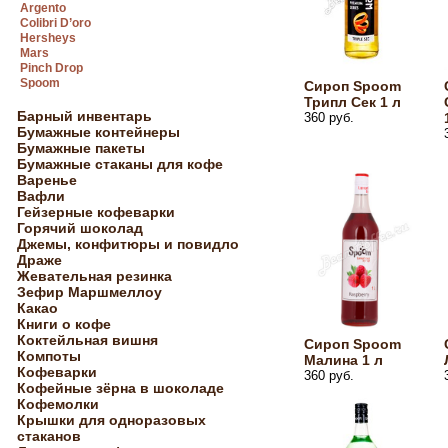
Argento
Colibri D’oro
Hersheys
Mars
Pinch Drop
Spoom
Сироп Spoom
Трипл Сек 1 л
Барный инвентарь
360 руб.
Бумажные контейнеры
Бумажные пакеты
Бумажные стаканы для кофе
Варенье
Вафли
Гейзерные кофеварки
Горячий шоколад
Джемы, конфитюры и повидло
Драже
Жевательная резинка
Зефир Маршмеллоу
Какао
Книги о кофе
Коктейльная вишня
Сироп Spoom
Компоты
Малина 1 л
Кофеварки
360 руб.
Кофейные зёрна в шоколаде
Кофемолки
Крышки для одноразовых
стаканов