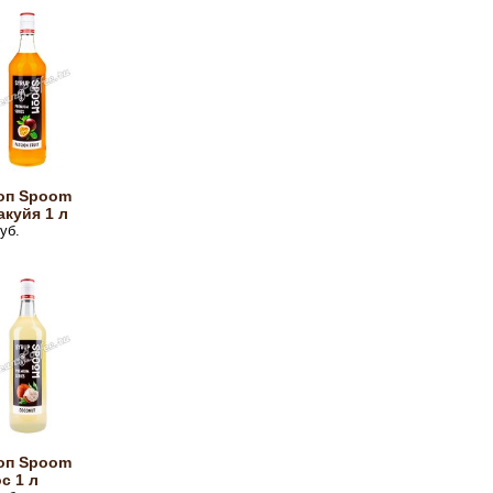
оп Spoom
куйя 1 л
уб.
оп Spoom
с 1 л