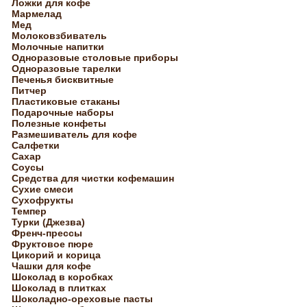
Ложки для кофе
Мармелад
Мед
Молоковзбиватель
Молочные напитки
Одноразовые столовые приборы
Одноразовые тарелки
Печенья бисквитные
Питчер
Пластиковые стаканы
Подарочные наборы
Полезные конфеты
Размешиватель для кофе
Салфетки
Сахар
Соусы
Средства для чистки кофемашин
Сухие смеси
Сухофрукты
Темпер
Турки (Джезва)
Френч-прессы
Фруктовое пюре
Цикорий и корица
Чашки для кофе
Шоколад в коробках
Шоколад в плитках
Шоколадно-ореховые пасты