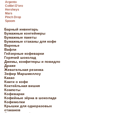
Argento
Colibri D’oro
Hersheys
Mars
Pinch Drop
Spoom
Барный инвентарь
Бумажные контейнеры
Бумажные пакеты
Бумажные стаканы для кофе
Варенье
Вафли
Гейзерные кофеварки
Горячий шоколад
Джемы, конфитюры и повидло
Драже
Жевательная резинка
Зефир Маршмеллоу
Какао
Книги о кофе
Коктейльная вишня
Компоты
Кофеварки
Кофейные зёрна в шоколаде
Кофемолки
Крышки для одноразовых
стаканов