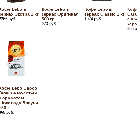
Кофе Lebo в
Кофе Lebo в
Кофе Lebo в
Кофе
зернах Экстра 1 кг
зернах Оригинал
зернах Classic 1 кг
Car
2266 руб.
500 гр
1974 руб.
с а
970 руб.
кара
365 р
Кофе Lebo Choco
Brownie молотый
с ароматом
Шоколада.Брауни
150 г
365 руб.