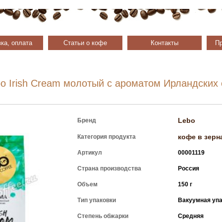
ка, оплата
Статьи о кофе
Контакты
Пр
o Irish Cream молотый с ароматом Ирландских 
Lebo
Бренд
кофе в зерн
Категория продукта
Артикул
00001119
Страна производства
Россия
Объем
150 г
Тип упаковки
Вакуумная упа
Степень обжарки
Средняя