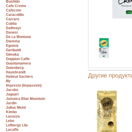
Bushido
Cafe Creme
Cafecom
Caracolillo
Carraro
Cubita
Dallmayr
Danesi
De La Montana
Diemme
Egoiste
Garibaldi
Gimoka
Goppion Caffe
Guantanamera
Gutenberg
Hausbrandt
Другие продукт
Helmut Sachers
Illy
Impresto (Impassion)
Jacobs
Jaguari
Jamaica Blue Mountain
Jardin
Julius Meinl
Kimbo
Lavazza
Lebo
Lofbergs Lila
Lucaffe