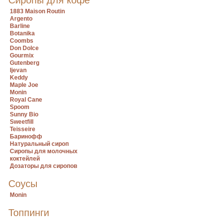
Сиропы для кофе
1883 Maison Routin
Argento
Barline
Botanika
Coombs
Don Dolce
Gourmix
Gutenberg
Ijevan
Keddy
Maple Joe
Monin
Royal Cane
Spoom
Sunny Bio
Sweetfill
Teisseire
Баринофф
Натуральный сироп
Сиропы для молочных
коктейлей
Дозаторы для сиропов
Соусы
Monin
Топпинги