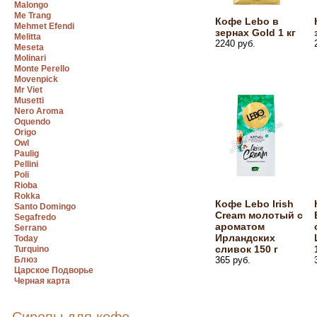
Malongo
Me Trang
Кофе Lebo в
Mehmet Efendi
зернах Gold 1 кг
Melitta
2240 руб.
Meseta
Molinari
Monte Perello
Movenpick
Mr Viet
Musetti
Nero Aroma
Oquendo
Origo
Owl
Paulig
Pellini
Poli
Rioba
Rokka
Кофе Lebo Irish
Santo Domingo
Cream молотый с
Segafredo
ароматом
Serrano
Ирландских
Today
сливок 150 г
Turquino
Блюз
365 руб.
Царское Подворье
Черная карта