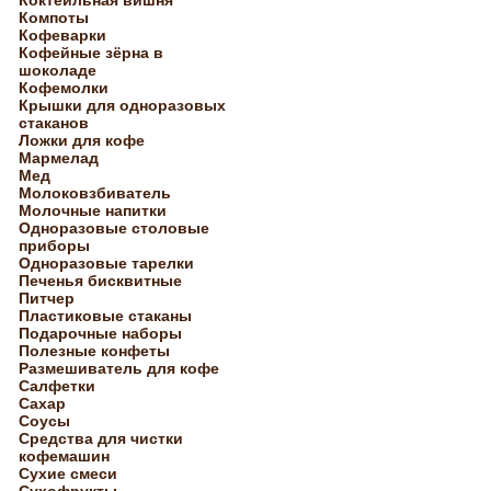
Коктейльная вишня
Компоты
Кофеварки
Кофейные зёрна в
шоколаде
Кофемолки
Крышки для одноразовых
стаканов
Ложки для кофе
Мармелад
Мед
Молоковзбиватель
Молочные напитки
Одноразовые столовые
приборы
Одноразовые тарелки
Печенья бисквитные
Питчер
Пластиковые стаканы
Подарочные наборы
Полезные конфеты
Размешиватель для кофе
Салфетки
Сахар
Соусы
Средства для чистки
кофемашин
Сухие смеси