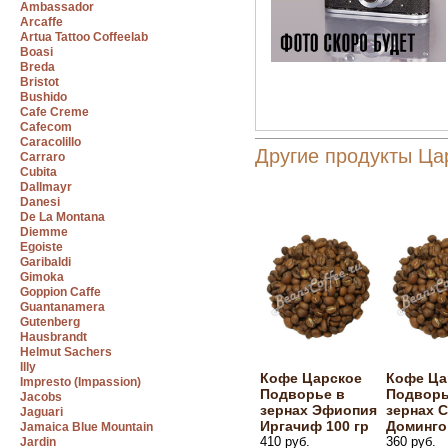
Ambassador
Arcaffe
Artua Tattoo Coffeelab
Boasi
Breda
Bristot
Bushido
Cafe Creme
Cafecom
Caracolillo
Другие продукты Ца
Carraro
Cubita
Dallmayr
Danesi
De La Montana
Diemme
Egoiste
Garibaldi
Gimoka
Goppion Caffe
Guantanamera
Gutenberg
Hausbrandt
Helmut Sachers
Illy
Кофе Царское
Кофе Ца
Impresto (Impassion)
Подворье в
Подворь
Jacobs
зернах Эфиопия
зернах С
Jaguari
Иргачиф 100 гр
Доминго 
Jamaica Blue Mountain
410 руб.
360 руб.
Jardin