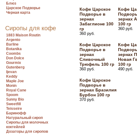
Блюз
Царское Подворье
Кофе Царское
Кофе Ца
Черная карта
Подворье в
Подворь
зернах
зернах 
Забаглионе 100
100 гр
Сиропы для кофе
гр
360 руб.
360 руб.
1883 Maison Routin
Argento
Barline
Кофе Царское
Кофе Ца
Botanika
Подворье в
Подворь
Coombs
зернах
зернах 
Don Dolce
Сливочный
Новая Г
Gourmix
Трюфель 100 гр
100 гр
Gutenberg
360 руб.
490 руб.
Ijevan
Keddy
Кофе Царское
Maple Joe
Подворье в
Monin
зернах Бразилия
Royal Cane
Бурбон 100 гр
Spoom
Sunny Bio
370 руб.
Sweetfill
Teisseire
Баринофф
Натуральный сироп
Сиропы для молочных
коктейлей
Дозаторы для сиропов