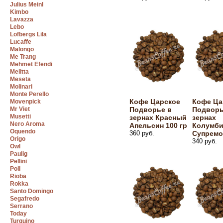
Julius Meinl
Kimbo
Lavazza
Lebo
Lofbergs Lila
Lucaffe
Malongo
Me Trang
Mehmet Efendi
Melitta
Meseta
Molinari
Monte Perello
Кофе Царское
Кофе Ца
Movenpick
Mr Viet
Подворье в
Подворь
Musetti
зернах Красный
зернах
Nero Aroma
Апельсин 100 гр
Колумб
Oquendo
360 руб.
Супремо
Origo
340 руб.
Owl
Paulig
Pellini
Poli
Rioba
Rokka
Santo Domingo
Segafredo
Serrano
Today
Turquino