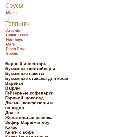
Соусы
Monin
Топпинги
Argento
Colibri D’oro
Hersheys
Mars
Pinch Drop
Spoom
Барный инвентарь
Бумажные контейнеры
Бумажные пакеты
Бумажные стаканы для кофе
Варенье
Вафли
Гейзерные кофеварки
Горячий шоколад
Джемы, конфитюры и
повидло
Драже
Жевательная резинка
Зефир Маршмеллоу
Какао
Книги о кофе