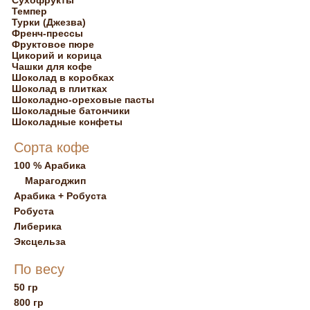
Сухофрукты
Темпер
Турки (Джезва)
Френч-прессы
Фруктовое пюре
Цикорий и корица
Чашки для кофе
Шоколад в коробках
Шоколад в плитках
Шоколадно-ореховые пасты
Шоколадные батончики
Шоколадные конфеты
Сорта кофе
100 % Арабика
Марагоджип
Арабика + Робуста
Робуста
Либерика
Эксцельза
По весу
50 гр
800 гр