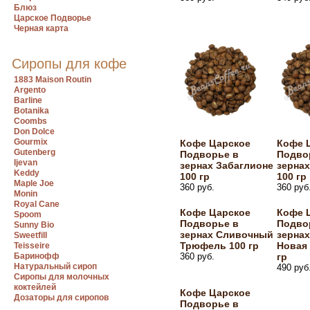
Блюз
Царское Подворье
Черная карта
Сиропы для кофе
1883 Maison Routin
Argento
Barline
Botanika
Coombs
Don Dolce
Gourmix
Кофе Царское
Кофе 
Gutenberg
Подворье в
Подво
Ijevan
зернах Забаглионе
зернах
Keddy
100 гр
100 гр
Maple Joe
360 руб.
360 руб
Monin
Royal Cane
Кофе Царское
Кофе 
Spoom
Подворье в
Подво
Sunny Bio
зернах Сливочный
зернах
Sweetfill
Трюфель 100 гр
Новая 
Teisseire
Баринофф
360 руб.
гр
Натуральный сироп
490 руб
Сиропы для молочных
коктейлей
Кофе Царское
Дозаторы для сиропов
Подворье в