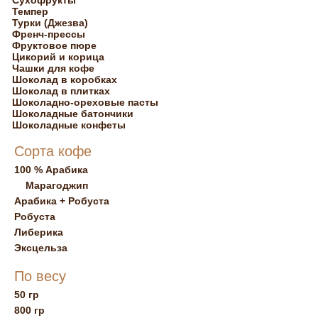
Сухофрукты
Темпер
Турки (Джезва)
Френч-прессы
Фруктовое пюре
Цикорий и корица
Чашки для кофе
Шоколад в коробках
Шоколад в плитках
Шоколадно-ореховые пасты
Шоколадные батончики
Шоколадные конфеты
Сорта кофе
100 % Арабика
Марагоджип
Арабика + Робуста
Робуста
Либерика
Эксцельза
По весу
50 гр
800 гр