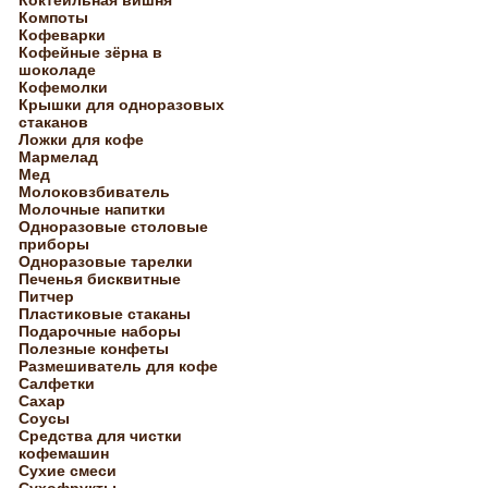
Коктейльная вишня
Компоты
Кофеварки
Кофейные зёрна в
шоколаде
Кофемолки
Крышки для одноразовых
стаканов
Ложки для кофе
Мармелад
Мед
Молоковзбиватель
Молочные напитки
Одноразовые столовые
приборы
Одноразовые тарелки
Печенья бисквитные
Питчер
Пластиковые стаканы
Подарочные наборы
Полезные конфеты
Размешиватель для кофе
Салфетки
Сахар
Соусы
Средства для чистки
кофемашин
Сухие смеси