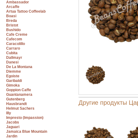
Ambassador
Arcaffe
Artua Tattoo Coffeelab
Boasi
Breda
Bristot
Bushido
Cafe Creme
Cafecom
Caracolillo
Carraro
Cubita
Dallmayr
Danesi
De La Montana
Diemme
Egoiste
Garibaldi
Gimoka
Goppion Caffe
Guantanamera
Gutenberg
Другие продукты Ца
Hausbrandt
Helmut Sachers
Illy
Impresto (Impassion)
Jacobs
Jaguari
Jamaica Blue Mountain
Jardin