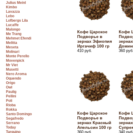
Julius Meinl
Kimbo
Lavazza
Lebo
Lofbergs Lila
Lucaffe
Malongo
Кофе Царское
Кофе 
Me Trang
Подворье в
Подво
Mehmet Efendi
зернах Эфиопия
зернах
Melitta
Иргачиф 100 гр
Доминг
Meseta
410 руб.
360 руб
Molinari
Monte Perello
Movenpick
Mr Viet
Musetti
Nero Aroma
Oquendo
Origo
Owl
Paulig
Pellini
Poli
Rioba
Rokka
Кофе Царское
Кофе 
Santo Domingo
Подворье в
Подво
Segafredo
зернах Красный
зерна
Serrano
Апельсин 100 гр
Супрем
Today
Turquino
360 руб.
340 руб