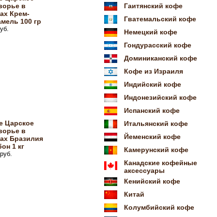
ворье в
Гаитянский кофе
ах Крем-
Гватемальский кофе
мель 100 гр
уб.
Немецкий кофе
Гондурасский кофе
Доминиканский кофе
Кофе из Израиля
Индийский кофе
Индонезийский кофе
Испанский кофе
е Царское
Итальянский кофе
ворье в
Йеменский кофе
нах Бразилия
он 1 кг
Камерунский кофе
руб.
Канадские кофейные
аксессуары
Кенийский кофе
Китай
Колумбийский кофе