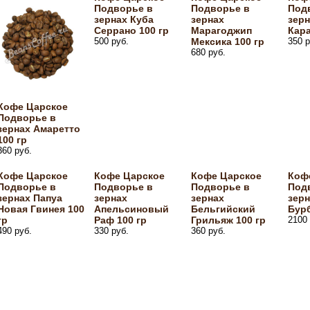
Подворье в
Подворье в
Под
зернах Куба
зернах
зерн
Серрано 100 гр
Марагоджип
Кара
500 руб.
Мексика 100 гр
350 р
680 руб.
Кофе Царское
Подворье в
зернах Амаретто
100 гр
360 руб.
Кофе Царское
Кофе Царское
Кофе Царское
Коф
Подворье в
Подворье в
Подворье в
Под
зернах Папуа
зернах
зернах
зер
Новая Гвинея 100
Апельсиновый
Бельгийский
Бурб
гр
Раф 100 гр
Грильяж 100 гр
2100 
490 руб.
330 руб.
360 руб.