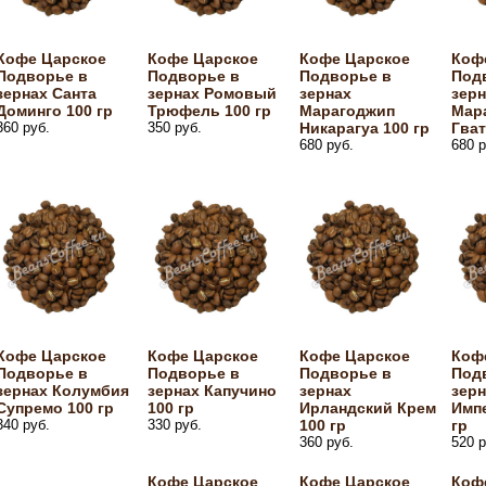
Кофе Царское
Кофе Царское
Кофе Царское
Коф
Подворье в
Подворье в
Подворье в
Под
зернах Санта
зернах Ромовый
зернах
зерн
Доминго 100 гр
Трюфель 100 гр
Марагоджип
Мар
360 руб.
350 руб.
Никарагуа 100 гр
Гват
680 руб.
680 р
Кофе Царское
Кофе Царское
Кофе Царское
Коф
Подворье в
Подворье в
Подворье в
Под
зернах Колумбия
зернах Капучино
зернах
зерн
Супремо 100 гр
100 гр
Ирландский Крем
Имп
340 руб.
330 руб.
100 гр
гр
360 руб.
520 р
Кофе Царское
Кофе Царское
Коф