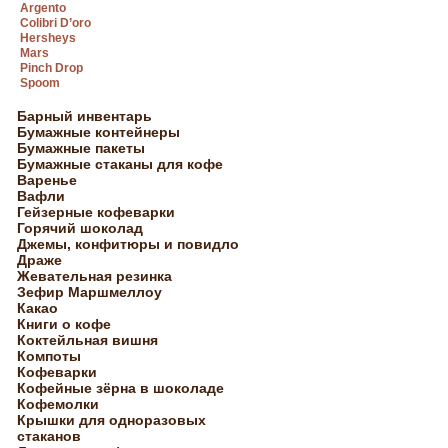
Argento
Colibri D’oro
Hersheys
Mars
Pinch Drop
Spoom
Барный инвентарь
Бумажные контейнеры
Бумажные пакеты
Бумажные стаканы для кофе
Варенье
Вафли
Гейзерные кофеварки
Горячий шоколад
Джемы, конфитюры и повидло
Драже
Жевательная резинка
Зефир Маршмеллоу
Какао
Книги о кофе
Коктейльная вишня
Компоты
Кофеварки
Кофейные зёрна в шоколаде
Кофемолки
Крышки для одноразовых
стаканов