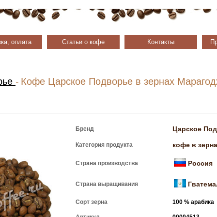
ка, оплата
Статьи о кофе
Контакты
Пр
рье
-
Кофе Царское Подворье в зернах Марагод
Царское По
Бренд
кофе в зерн
Категория продукта
Россия
Страна производства
Гватема
Страна выращивания
Сорт зерна
100 % арабика