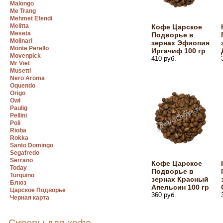
Malongo
Me Trang
Mehmet Efendi
Melitta
Кофе Царское
Meseta
Подворье в
Molinari
зернах Эфиопия
Monte Perello
Иргачиф 100 гр
Movenpick
410 руб.
Mr Viet
Musetti
Nero Aroma
Oquendo
Origo
Owl
Paulig
Pellini
Poli
Rioba
Rokka
Santo Domingo
Segafredo
Serrano
Кофе Царское
Today
Подворье в
Turquino
зернах Красный
Блюз
Апельсин 100 гр
Царское Подворье
360 руб.
Черная карта