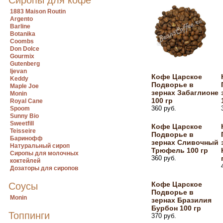
Сиропы для кофе
1883 Maison Routin
Argento
Barline
Botanika
Coombs
Don Dolce
Gourmix
Gutenberg
Ijevan
Кофе Царское
Keddy
Подворье в
Maple Joe
зернах Забаглионе
Monin
100 гр
Royal Cane
360 руб.
Spoom
Sunny Bio
Sweetfill
Кофе Царское
Teisseire
Подворье в
Баринофф
зернах Сливочный
Натуральный сироп
Трюфель 100 гр
Сиропы для молочных
360 руб.
коктейлей
Дозаторы для сиропов
Кофе Царское
Соусы
Подворье в
Monin
зернах Бразилия
Бурбон 100 гр
Топпинги
370 руб.