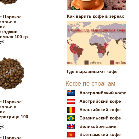
Как варить кофе в зернах
е Царское
ворье в
ах
агоджип
емала 100 гр
уб.
Где выращивают кофе
Кофе по странам
Австралийский кофе
Австрийский кофе
е Царское
ворье в
Бельгийский кофе
ах
ератрица 100
Бразильский кофе
Великобритания
уб.
Вьетнамский кофе
е Царское