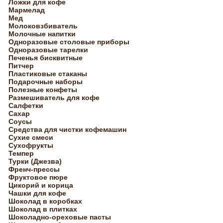
Ложки для кофе
Мармелад
Мед
Молоковзбиватель
Молочные напитки
Одноразовые столовые приборы
Одноразовые тарелки
Печенья бисквитные
Питчер
Пластиковые стаканы
Подарочные наборы
Полезные конфеты
Размешиватель для кофе
Салфетки
Сахар
Соусы
Средства для чистки кофемашин
Сухие смеси
Сухофрукты
Темпер
Турки (Джезва)
Френч-прессы
Фруктовое пюре
Цикорий и корица
Чашки для кофе
Шоколад в коробках
Шоколад в плитках
Шоколадно-ореховые пасты