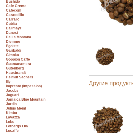
Bushido
Cafe Creme
Cafecom
Caracolillo
Carraro
Cubita
Dallmayr
Danesi
De La Montana
Diemme
Egoiste
Garibaldi
Gimoka
Goppion Caffe
Guantanamera
Gutenberg
Hausbrandt
Helmut Sachers
Illy
Другие продукт
Impresto (Impassion)
Jacobs
Jaguari
Jamaica Blue Mountain
Jardin
Julius Meinl
Kimbo
Lavazza
Lebo
Lofbergs Lila
Lucaffe